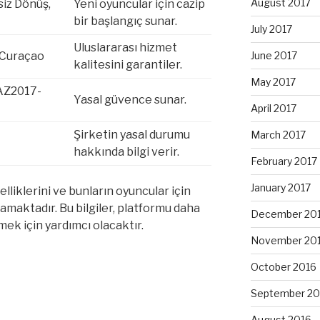
August 2017
iz Dönüş,
Yeni oyuncular için cazip
bir başlangıç sunar.
July 2017
Uluslararası hizmet
 Curaçao
June 2017
kalitesini garantiler.
May 2017
AZ2017-
Yasal güvence sunar.
April 2017
Şirketin yasal durumu
March 2017
hakkında bilgi verir.
February 2017
January 2017
elliklerini ve bunların oyuncular için
maktadır. Bu bilgiler, platformu daha
December 20
rmek için yardımcı olacaktır.
November 20
October 2016
September 20
August 2016