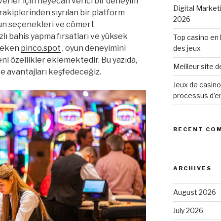
erler için heyecan verici bir deneyim
Digital Marketi
rakiplerinden sıyrılan bir platform
2026
oyun seçenekleri ve cömert
lı bahis yapma fırsatları ve yüksek
Top casino en 
 çeken
pinco.spot
, oyun deneyimini
des jeux
ni özellikler eklemektedir. Bu yazıda,
Meilleur site 
e avantajları keşfedeceğiz.
Jeux de casino
processus d’e
RECENT CO
ARCHIVES
August 2026
July 2026