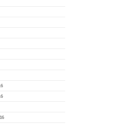
16
16
16