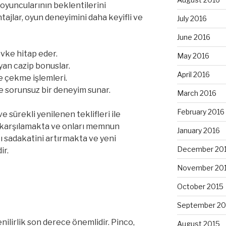
oyuncularının beklentilerini
tajlar, oyun deneyimini daha keyifli ve
July 2016
June 2016
evke hitap eder.
May 2016
yan cazip bonuslar.
April 2016
ve çekme işlemleri.
e sorunsuz bir deneyim sunar.
March 2016
February 2016
e sürekli yenilenen teklifleri ile
i karşılamakta ve onları memnun
January 2016
ı sadakatini artırmakta ve yeni
December 20
ir.
November 20
October 2015
September 20
nilirlik son derece önemlidir. Pinco,
August 2015