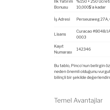
İlk Yatırım
%150 + 250 Ücrets
Bonusu
10,000$’a kadar
İş Adresi
Perseusweg 27A,
Curacao #8048/J
Lisans
0003
Kayıt
142346
Numarası
Bu tablo, Pinco’nun belirgin öz
neden önemli olduğunu vurgula
bilinçli bir şekilde değerlendi
Temel Avantajlar