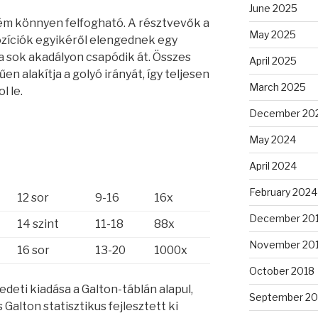
June 2025
ém könnyen felfogható. A résztvevők a
May 2025
ozíciók egyikéről elengednek egy
a sok akadályon csapódik át. Összes
April 2025
en alakítja a golyó irányát, így teljesen
March 2025
l le.
December 20
May 2024
April 2024
February 2024
12 sor
9-16
16x
December 20
14 szint
11-18
88x
November 20
16 sor
13-20
1000x
October 2018
edeti kiadása a Galton-táblán alapul,
September 20
 Galton statisztikus fejlesztett ki