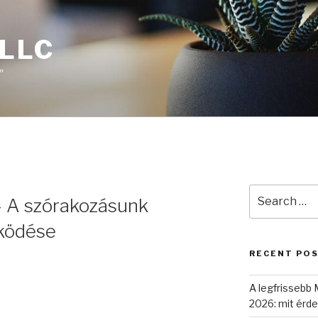
 LLC
"
Search
– A szórakozásunk
for:
ködése
RECENT PO
A legfrissebb 
2026: mit érd