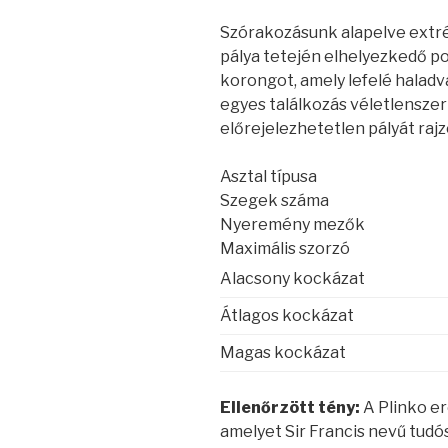
Szórakozásunk alapelve extr
pálya tetején elhelyezkedő p
korongot, amely lefelé haladv
egyes találkozás véletlenszerű
előrejelezhetetlen pályát rajzo
Asztal típusa
Szegek száma
Nyeremény mezők
Maximális szorzó
Alacsony kockázat
Átlagos kockázat
Magas kockázat
Ellenőrzött tény:
A Plinko er
amelyet Sir Francis nevű tudós