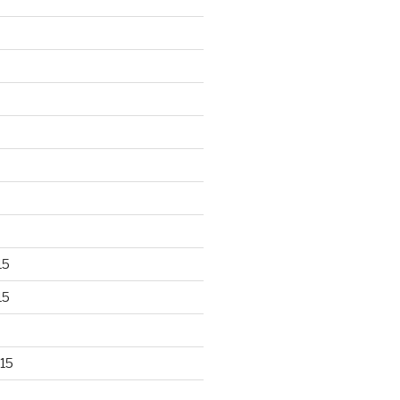
15
15
15