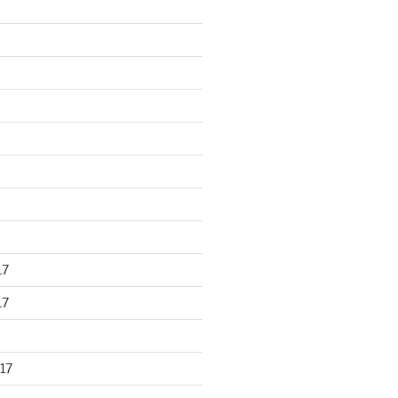
17
17
17