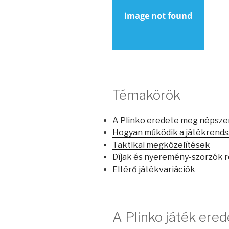
Témakörök
A Plinko eredete meg népsz
Hogyan működik a játékrends
Taktikai megközelítések
Díjak és nyeremény-szorzók 
Eltérő játékvariációk
A Plinko játék er