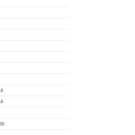
16
16
16