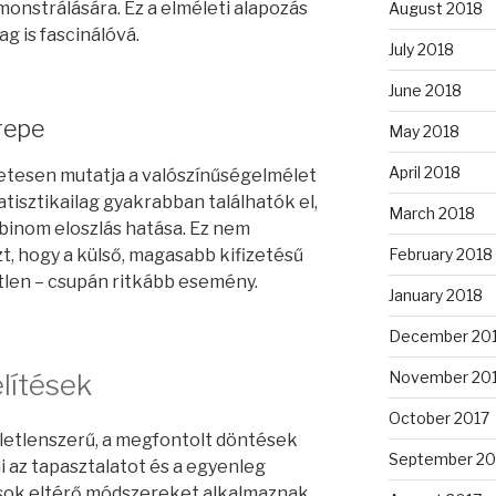
onstrálására. Ez a elméleti alapozás
August 2018
g is fascinálóvá.
July 2018
June 2018
erepe
May 2018
April 2018
etesen mutatja a valószínűségelmélet
tatisztikailag gyakrabban találhatók el,
March 2018
 binom eloszlás hatása. Ez nem
, hogy a külső, magasabb kifizetésű
February 2018
len – csupán ritkább esemény.
January 2018
December 20
lítések
November 20
October 2017
etlenszerű, a megfontolt döntések
September 20
i az tapasztalatot és a egyenleg
osok eltérő módszereket alkalmaznak