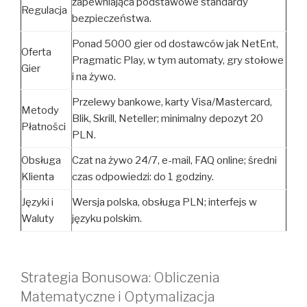
zapewniająca podstawowe standardy
Regulacja
bezpieczeństwa.
Ponad 5000 gier od dostawców jak NetEnt,
Oferta
Pragmatic Play, w tym automaty, gry stołowe
Gier
i na żywo.
Przelewy bankowe, karty Visa/Mastercard,
Metody
Blik, Skrill, Neteller; minimalny depozyt 20
Płatności
PLN.
Obsługa
Czat na żywo 24/7, e-mail, FAQ online; średni
Klienta
czas odpowiedzi: do 1 godziny.
Języki i
Wersja polska, obsługa PLN; interfejs w
Waluty
języku polskim.
Strategia Bonusowa: Obliczenia
Matematyczne i Optymalizacja