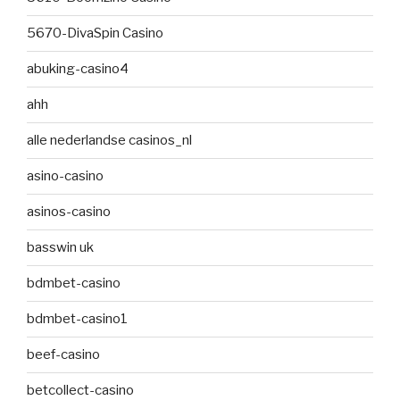
5670-DivaSpin Casino
abuking-casino4
ahh
alle nederlandse casinos_nl
asino-casino
asinos-casino
basswin uk
bdmbet-casino
bdmbet-casino1
beef-casino
betcollect-casino