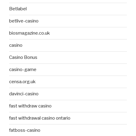
Betlabel
betlive-casino
biosmagazine.co.uk
casino
Casino Bonus
casino-game
censa.org.uk
davinci-casino
fast withdraw casino
fast withdrawal casino ontario
fatboss-casino