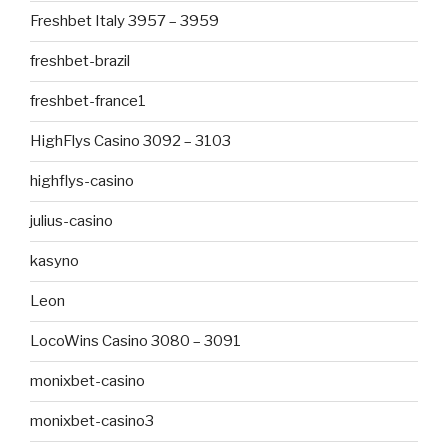
Freshbet Italy 3957 – 3959
freshbet-brazil
freshbet-france1
HighFlys Casino 3092 – 3103
highflys-casino
julius-casino
kasyno
Leon
LocoWins Casino 3080 – 3091
monixbet-casino
monixbet-casino3