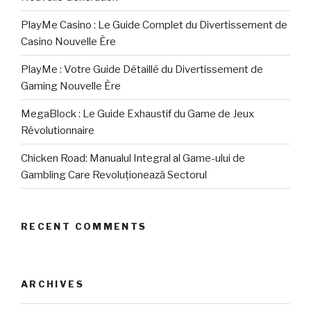
PlayMe Casino : Le Guide Complet du Divertissement de
Casino Nouvelle Ère
PlayMe : Votre Guide Détaillé du Divertissement de
Gaming Nouvelle Ère
MegaBlock : Le Guide Exhaustif du Game de Jeux
Révolutionnaire
Chicken Road: Manualul Integral al Game-ului de
Gambling Care Revoluționează Sectorul
RECENT COMMENTS
ARCHIVES