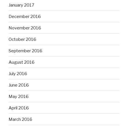
January 2017
December 2016
November 2016
October 2016
September 2016
August 2016
July 2016
June 2016
May 2016
April 2016
March 2016