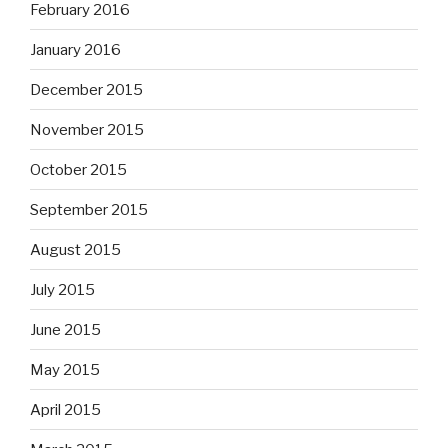
February 2016
January 2016
December 2015
November 2015
October 2015
September 2015
August 2015
July 2015
June 2015
May 2015
April 2015