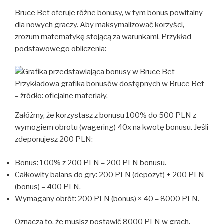
Bruce Bet oferuje różne bonusy, w tym bonus powitalny
dla nowych graczy. Aby maksymalizować korzyści,
zrozum matematykę stojącą za warunkami. Przykład
podstawowego obliczenia:
Przykładowa grafika bonusów dostępnych w Bruce Bet
– źródło: oficjalne materiały.
Załóżmy, że korzystasz z bonusu 100% do 500 PLN z
wymogiem obrotu (wagering) 40x na kwotę bonusu. Jeśli
zdeponujesz 200 PLN:
Bonus: 100% z 200 PLN = 200 PLN bonusu.
Całkowity balans do gry: 200 PLN (depozyt) + 200 PLN
(bonus) = 400 PLN.
Wymagany obrót: 200 PLN (bonus) × 40 = 8000 PLN.
Oznacza to, że musisz postawić 8000 PLN w grach,