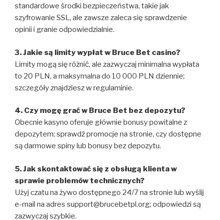
standardowe środki bezpieczeństwa, takie jak
szyfrowanie SSL, ale zawsze zaleca się sprawdzenie
opinii i granie odpowiedzialnie.
3. Jakie są limity wypłat w Bruce Bet casino?
Limity mogą się różnić, ale zazwyczaj minimalna wypłata
to 20 PLN, a maksymalna do 10 000 PLN dziennie;
szczegóły znajdziesz w regulaminie.
4. Czy mogę grać w Bruce Bet bez depozytu?
Obecnie kasyno oferuje głównie bonusy powitalne z
depozytem; sprawdź promocje na stronie, czy dostępne
są darmowe spiny lub bonusy bez depozytu.
5. Jak skontaktować się z obsługą klienta w
sprawie problemów technicznych?
Użyj czatu na żywo dostępnego 24/7 na stronie lub wyślij
e-mail na adres support@brucebetpl.org; odpowiedzi są
zazwyczaj szybkie.