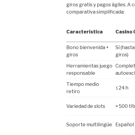
giros gratis y pagos ágiles. A
comparativa simplificada:
Característica
Casino 
Bono bienvenida +
Sí (hasta
giros
giros)
Herramientas juego
Completo
responsable
autoexcl
Tiempo medio
≤ 24 h
retiro
Variedad de slots
> 500 tít
Soporte multilingüe
Español 