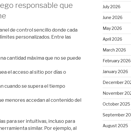
uego responsable que
July 2026
ne
June 2026
May 2026
anel de control sencillo donde cada
 límites personalizados. Entre las
April 2026
March 2026
a una cantidad máxima que no se puede
February 2026
January 2026
a el acceso al sitio por días o
December 20
an cuando se supera el tiempo
November 20
que menores accedan al contenido del
October 2025
September 2
s para ser intuitivas, incluso para
August 2025
erramienta similar. Por ejemplo, al