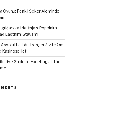
 Oyunu: Renkli Şeker Aleminde
arı
 Igričarska Izkušnja s Popolnim
nad Lastnimi Stávami
– Absolutt alt du Trenger å vite Om
 Kasinospillet
initive Guide to Excelling at The
ame
MMENTS