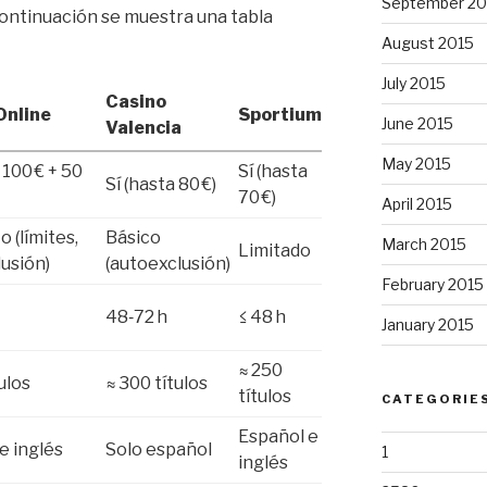
September 20
 continuación se muestra una tabla
August 2015
July 2015
Casino
Online
Sportium
June 2015
Valencia
May 2015
 100 € + 50
Sí (hasta
Sí (hasta 80 €)
70 €)
April 2015
 (límites,
Básico
March 2015
Limitado
usión)
(autoexclusión)
February 2015
48‑72 h
≤ 48 h
January 2015
≈ 250
ulos
≈ 300 títulos
títulos
CATEGORIE
Español e
e inglés
Solo español
1
inglés