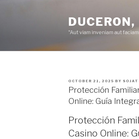
Skip
to
DUCERON,
content
"Aut viam inveniam aut faciam
POSTED
OCTOBER 21, 2025
BY
SOJAT
ON
Protección Familiar
Online: Guía Integr
Protección Famil
Casino Online: G