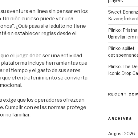
players
u aventura en línea sin pensar en los
Sweet Bonanza
ia. Un niño curioso puede ver una
Kazanç İmkanl
onos”. ¿Qué pasa si el adulto no tiene
Plinko: Pristna
stá en establecer reglas desde el
Upravljanjem 
Plinko-spillet 
det spennende
que el juego debe ser una actividad
la plataforma incluye herramientas que
Plinko: The Def
ar el tiempo y el gasto de sus seres
Iconic Drop G
n que el entretenimiento se convierta
emocional.
RECENT CO
a exige que los operadores ofrezcan
e. Cumplir con estas normas protege
orno familiar.
ARCHIVES
August 2026