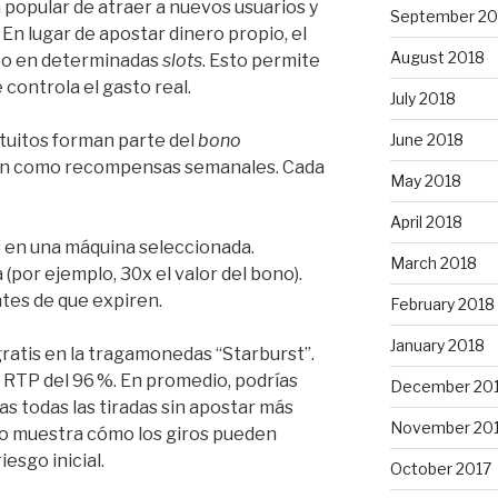
 popular de atraer a nuevos usuarios y
September 20
En lugar de apostar dinero propio, el
August 2018
sto en determinadas
slots
. Esto permite
 controla el gasto real.
July 2018
atuitos forman parte del
bono
June 2018
n como recompensas semanales. Cada
May 2018
April 2018
 en una máquina seleccionada.
March 2018
(por ejemplo, 30x el valor del bono).
ntes de que expiren.
February 2018
January 2018
gratis en la tragamonedas “Starburst”.
n RTP del 96 %. En promedio, podrías
December 20
as todas las tiradas sin apostar más
November 20
io muestra cómo los giros pueden
esgo inicial.
October 2017