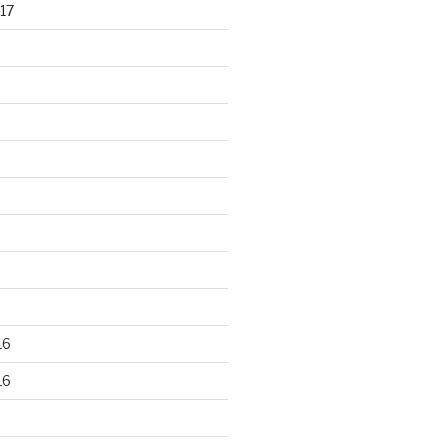
17
16
16