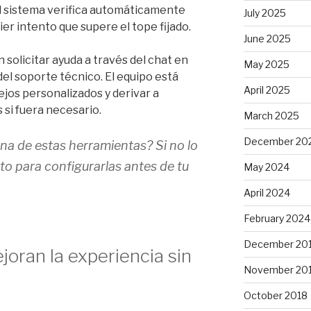
 el sistema verifica automáticamente
July 2025
er intento que supere el tope fijado.
June 2025
solicitar ayuda a través del chat en
May 2025
del soporte técnico. El equipo está
April 2025
jos personalizados y derivar a
 si fuera necesario.
March 2025
December 20
na de estas herramientas? Si no lo
o para configurarlas antes de tu
May 2024
April 2024
February 2024
December 20
joran la experiencia sin
November 20
October 2018