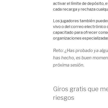
activar el límite de depósito,
cada recarga y rechaza cualqui
Los jugadores también pueden 
vivo o del correo electrónico 
capacitado para ofrecer conse
organizaciones especializadas
Reto: ¿Has probado ya algu
has hecho, es buen moment
próxima sesión.
Giros gratis que me
riesgos