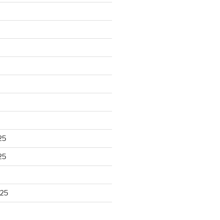
25
25
025