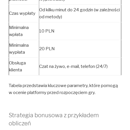
Od kilku minut do 24 godzin (w zależności
Czas wypłaty
od metody)
Minimalna
10 PLN
wpłata
Minimalna
20 PLN
wypłata
Obsługa
Czat na żywo, e-mail, telefon (24/7)
klienta
Tabela przedstawia kluczowe parametry, które pomogą
w ocenie platformy przed rozpoczęciem gry.
Strategia bonusowa z przykładem
obliczeń