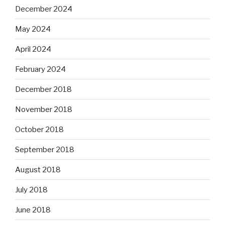
December 2024
May 2024
April 2024
February 2024
December 2018
November 2018
October 2018
September 2018
August 2018
July 2018
June 2018