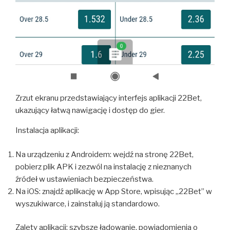
Zrzut ekranu przedstawiający interfejs aplikacji 22Bet,
ukazujący łatwą nawigację i dostęp do gier.
Instalacja aplikacji:
Na urządzeniu z Androidem: wejdź na stronę 22Bet,
pobierz plik APK i zezwól na instalację z nieznanych
źródeł w ustawieniach bezpieczeństwa.
Na iOS: znajdź aplikację w App Store, wpisując „22Bet” w
wyszukiwarce, i zainstaluj ją standardowo.
Zalety aplikacji: szybsze ładowanie, powiadomienia o