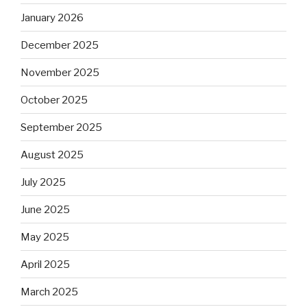
January 2026
December 2025
November 2025
October 2025
September 2025
August 2025
July 2025
June 2025
May 2025
April 2025
March 2025