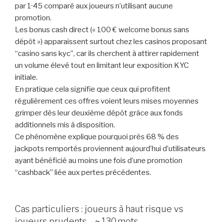
par 1·45 comparé aux joueurs n’utilisant aucune
promotion.
Les bonus cash direct (« 100 € welcome bonus sans
dépôt ») apparaissent surtout chez les casinos proposant
“casino sans kyc”, car ils cherchent à attirer rapidement
un volume élevé tout en limitant leur exposition KYC
initiale.
En pratique cela signifie que ceux qui profitent
régulièrement ces offres voient leurs mises moyennes
grimper dès leur deuxième dépôt grâce aux fonds
additionnels mis à disposition.
Ce phénomène explique pourquoi près 68 % des
jackpots remportés proviennent aujourd’hui d’utilisateurs
ayant bénéficié au moins une fois d’une promotion
“cashback” liée aux pertes précédentes.
Cas particuliers : joueurs à haut risque vs
joueurs prudents – ≈ 130 mots