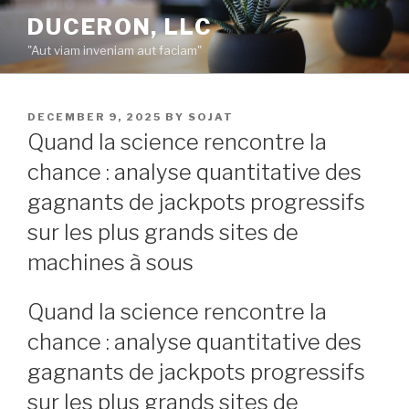
Skip
DUCERON, LLC
to
"Aut viam inveniam aut faciam"
content
POSTED
DECEMBER 9, 2025
BY
SOJAT
ON
Quand la science rencontre la
chance : analyse quantitative des
gagnants de jackpots progressifs
sur les plus grands sites de
machines à sous
Quand la science rencontre la
chance : analyse quantitative des
gagnants de jackpots progressifs
sur les plus grands sites de