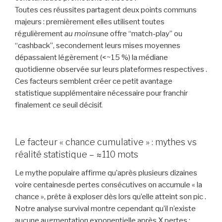
Toutes ces réussites partagent deux points communs
majeurs : premièrement elles utilisent toutes
régulièrement
au moins
une offre “match-play” ou
“cashback”, seconde­ment leurs mises moyennes
dépassaient légèrement (<~15 %) la médiane
quotidienne observée sur leurs plateformes respectives .
Ces facteurs semblent créer ce petit avantage
statistique supplémentaire nécessaire pour franchir
finalement ce seuil décisif.
Le facteur « chance cumulative » : mythes vs
réalité statistique – ≈110 mots
Le mythe populaire affirme qu’après plusieurs dizaines
voire centaines​de pertes consécutives on accumule « la
chance », prête à exploser dès lors qu’elle atteint son pic .
Notre analyse survival montre cependant qu’il n’existe
aucune augmentation exponentielle après X pertes ;