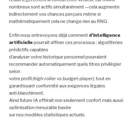
nombreux sont actifs simultanément —cela augmente
indirectement vos chances perçues même si
mathématiquement cela ne change rien au RNG .
Enfin nous entrevoyons déjà comment
d’intelligence
artificielle
pourrait affiner ces processus​ : algorithmes
prédictifs capables
d’analyser votre historique personnel pourraient
recommander automatiquement quels titres privilégier
selon
votre profil
(high‑roller vs budget‑player)
, tout en
garantissant conformité aux exigences légales
anti‑blanchiment.
Ainsi future IA offrirait non seulement confort mais aussi
optimisation mesurable basée
sur nos modèles statistiques actuels.