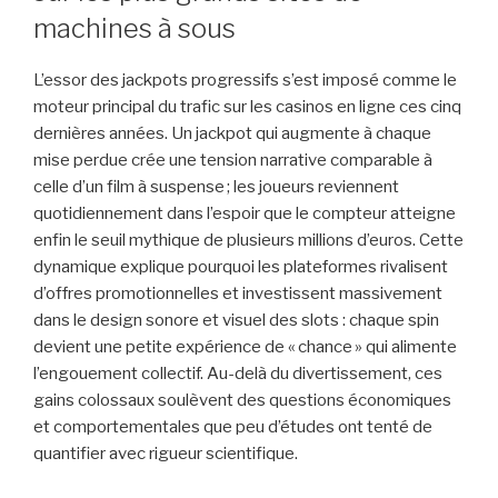
machines à sous
L’essor des jackpots progressifs s’est imposé comme le
moteur principal du trafic sur les casinos en ligne ces cinq
dernières années. Un jackpot qui augmente à chaque
mise perdue crée une tension narrative comparable à
celle d’un film à suspense ; les joueurs reviennent
quotidiennement dans l’espoir que le compteur atteigne
enfin le seuil mythique de plusieurs millions d’euros. Cette
dynamique explique pourquoi les plateformes rivalisent
d’offres promotionnelles et investissent massivement
dans le design sonore et visuel des slots : chaque spin
devient une petite expérience de « chance » qui alimente
l’engouement collectif. Au-delà du divertissement, ces
gains colossaux soulèvent des questions économiques
et comportementales que peu d’études ont tenté de
quantifier avec rigueur scientifique.