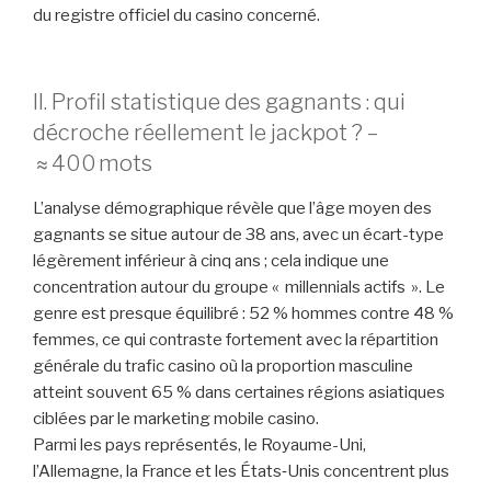
du registre officiel du casino concerné.
II. Profil statistique des gagnants : qui
décroche réellement le jackpot ? –
≈ 400 mots
L’analyse démographique révèle que l’âge moyen des
gagnants se situe autour de 38 ans, avec un écart-type
légèrement inférieur à cinq ans ; cela indique une
concentration autour du groupe « millennials actifs ». Le
genre est presque équilibré : 52 % hommes contre 48 %
femmes, ce qui contraste fortement avec la répartition
générale du trafic casino où la proportion masculine
atteint souvent 65 % dans certaines régions asiatiques
ciblées par le marketing mobile casino.
Parmi les pays représentés, le Royaume-Uni,
l’Allemagne, la France et les États‑Unis concentrent plus