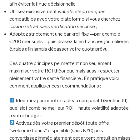
afin éviter fatigue décisionnelle ;
Utilisez exclusivement
wallets électroniques
compatibles avec votre plateforme si vous cherchez
casino retrait sans verification
sécurisé ;
Adoptez strictement une bankroll fixe —par exemple
€200 mensuels— puis divisez-la en tranches journalières
égales afin jamais dépasser votre quota prévu .
Ces quatre principes permettent non seulement
maximiser votre ROI théorique mais aussi respecter
pleinement votre santé financière . En pratique voici
comment appliquer ces recommandations :
Identifiez parmi notre tableau comparatif (Section III)
quel slot combine meilleur ROI + haute volatilité adaptée
à votre budget.
Activez dès votre premier dépôt toute offre
“welcome bonus” disponible (sans KYC) puis
convertissez immédiatement cet argent gratuit en mises