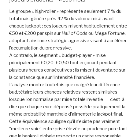
Le groupe « high‑roller » représente seulement 7 % du
total mais génère près 42 % du volume misé avant
chaque jackpot ; ces joueurs misent habituellement entre
€50 et €200 par spin sur
Hall of Gods
ou
Mega Fortune
,
adoptant ainsi une stratégie agressive visant à accélérer
l’accumulation du progressive.
A contrario, le segment « budget‑player » mise
principalement €0,20–€0,50 tout en jouant pendant
plusieurs heures consécutives ; ils misent davantage sur
la constance que sur l’intensité financière.
L’analyse montre toutefois que malgré leur différence
budgétaire leurs chances relatives restent similaires
lorsque l’on normalise par mise totale investie — c’est-à-
dire que chaque euro dépensé possède pratiquement la
même probabilité marginale d’alimenter le jackpot final.
Cette équivalence souligne qu’il n’existe pas vraiment
“meilleure voie” entre prise élevée ou prudence pure tant
que la bankroll globale respecte un cadre responsable.