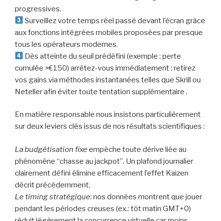
progressives.
Surveillez votre temps réel passé devant l’écran grâce
aux fonctions intégrées mobiles proposées par presque
tous les opérateurs modernes.
Dès atteinte du seuil prédéfini (exemple : perte
cumulée >€150) arrêtez-vous immédiatement ; retirez
vos gains via méthodes instantanées telles que Skrill ou
Neteller afin éviter toute tentation supplémentaire .
En matière responsable nous insistons particulièrement
sur deux leviers clés issus de nos résultats scientifiques :
La budgétisation fixe
empêche toute dérive liée au
phénomène “chasse au jackpot”. Un plafond journalier
clairement défini élimine efficacement l’effet Kaizen
décrit précédemment.
Le timing stratégique
: nos données montrent que jouer
pendant les périodes creuses (ex.: tôt matin GMT+0)
réduit légèrement la concurrence virtuelle car moins