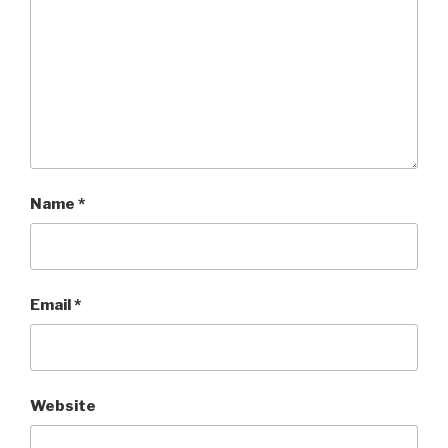
Name
*
Email
*
Website