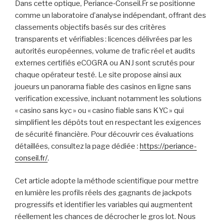
Dans cette optique, Periance‑Conseil.Fr se positionne
comme un laboratoire d’analyse indépendant, offrant des
classements objectifs basés sur des critères
transparents et vérifiables : licences délivrées par les
autorités européennes, volume de trafic réel et audits
externes certifiés eCOGRA ou ANJ sont scrutés pour
chaque opérateur testé. Le site propose ainsi aux
joueurs un panorama fiable des casinos en ligne sans
verification excessive, incluant notamment les solutions
« casino sans kyc » ou « casino fiable sans KYC » qui
simplifient les dépôts tout en respectant les exigences
de sécurité financière. Pour découvrir ces évaluations
détaillées, consultez la page dédiée :
https://periance-
conseil.fr/
.
Cet article adopte la méthode scientifique pour mettre
en lumière les profils réels des gagnants de jackpots
progressifs et identifier les variables qui augmentent
réellement les chances de décrocher le gros lot. Nous