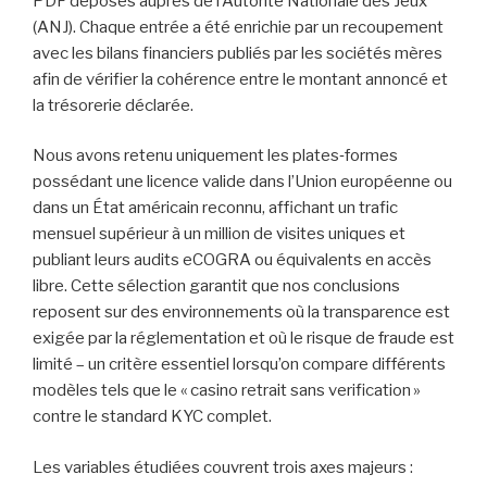
PDF déposés auprès de l’Autorité Nationale des Jeux
(ANJ). Chaque entrée a été enrichie par un recoupement
avec les bilans financiers publiés par les sociétés mères
afin de vérifier la cohérence entre le montant annoncé et
la trésorerie déclarée.
Nous avons retenu uniquement les plates‑formes
possédant une licence valide dans l’Union européenne ou
dans un État américain reconnu, affichant un trafic
mensuel supérieur à un million de visites uniques et
publiant leurs audits eCOGRA ou équivalents en accès
libre. Cette sélection garantit que nos conclusions
reposent sur des environnements où la transparence est
exigée par la réglementation et où le risque de fraude est
limité – un critère essentiel lorsqu’on compare différents
modèles tels que le « casino retrait sans verification »
contre le standard KYC complet.
Les variables étudiées couvrent trois axes majeurs :