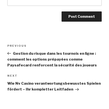
Post
PREVIOUS
Previous
navigation
Post
Gestion du risque dans les tournois en ligne :
comment les options prépayées comme
Paysafecard renforcent la sécurité des joueurs
NEXT
Next
Post
Wie Nv Casino verantwortungsbewusstes Spielen
fördert – Ihr kompletter Leitfaden