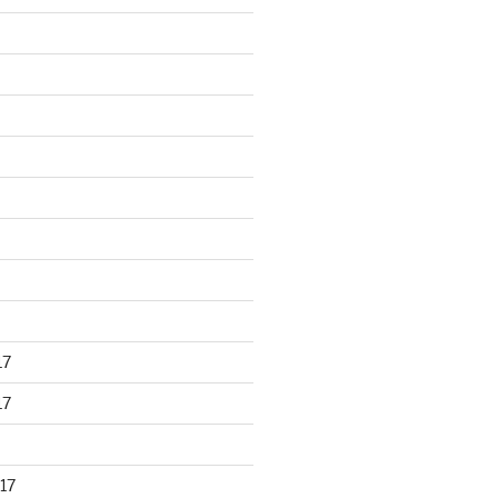
17
17
17