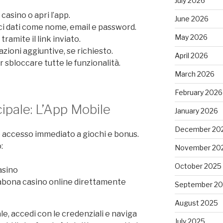
July 2026
a casino o apri l’app.
June 2026
isci dati come nome, email e password.
May 2026
tramite il link inviato.
zioni aggiuntive, se richiesto.
April 2026
 sbloccare tutte le funzionalità.
March 2026
February 2026
cipale: L’App Mobile
January 2026
December 20
 accesso immediato a giochi e bonus.
:
November 20
October 2025
 Rabona casino online direttamente
September 2
August 2025
ale, accedi con le credenziali e naviga
July 2025