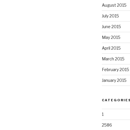
August 2015
July 2015
June 2015
May 2015
April 2015
March 2015
February 2015
January 2015
CATEGORIE
1
2586