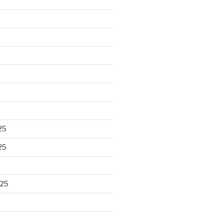
25
25
025