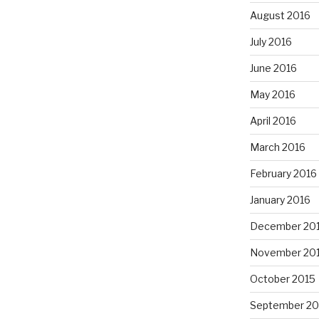
August 2016
July 2016
June 2016
May 2016
April 2016
March 2016
February 2016
January 2016
December 20
November 20
October 2015
September 20