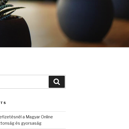
Search
STS
 befizetésnél a Magyar Online
iztonság és gyorsaság