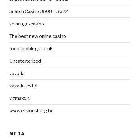
Snatch Casino 3608 – 3622
spinanga-casino
The best new online casino
toomanyblogs.co.uk
Uncategorized
vavada
vavadatestpl
vizmaxx.cl
www.etslousberg.be
META