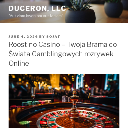
Skip
DUCERON, LLC
to
"Aut viam inveniam aut faciam"
content
POSTED
JUNE 4, 2026
BY
SOJAT
ON
Roostino Casino – Twoja Brama do
Świata Gamblingowych rozrywek
Online