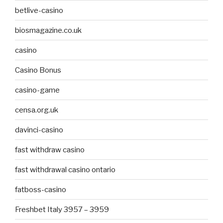
betlive-casino
biosmagazine.co.uk
casino
Casino Bonus
casino-game
censa.org.uk
davinci-casino
fast withdraw casino
fast withdrawal casino ontario
fatboss-casino
Freshbet Italy 3957 – 3959