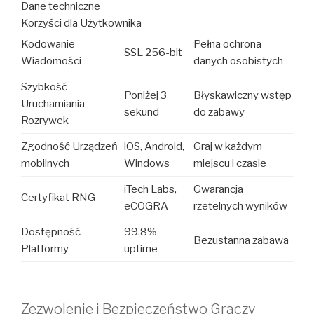
Dane techniczne
Korzyści dla Użytkownika
Kodowanie
Pełna ochrona
SSL 256-bit
Wiadomości
danych osobistych
Szybkość
Poniżej 3
Błyskawiczny wstęp
Uruchamiania
sekund
do zabawy
Rozrywek
Zgodność Urządzeń
iOS, Android,
Graj w każdym
mobilnych
Windows
miejscu i czasie
iTech Labs,
Gwarancja
Certyfikat RNG
eCOGRA
rzetelnych wyników
Dostępność
99.8%
Bezustanna zabawa
Platformy
uptime
Zezwolenie i Bezpieczeństwo Graczy