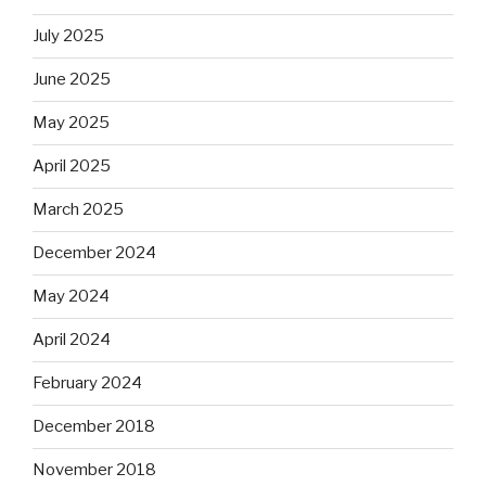
July 2025
June 2025
May 2025
April 2025
March 2025
December 2024
May 2024
April 2024
February 2024
December 2018
November 2018