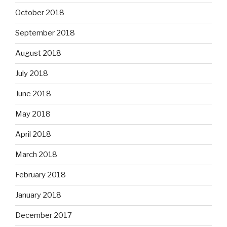
October 2018
September 2018
August 2018
July 2018
June 2018
May 2018
April 2018
March 2018
February 2018
January 2018
December 2017