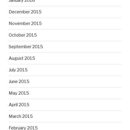
January 2016
December 2015
November 2015
October 2015
September 2015
August 2015
July 2015
June 2015
May 2015
April 2015
March 2015
February 2015