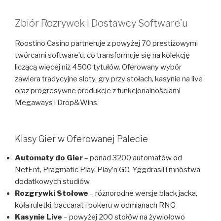
Zbiór Rozrywek i Dostawcy Software’u
Roostino Casino partneruje z powyżej 70 prestiżowymi
twórcami software’u, co transformuje się na kolekcję
liczącą więcej niż 4500 tytułów. Oferowany wybór
zawiera tradycyjne sloty, gry przy stołach, kasynie na live
oraz progresywne produkcje z funkcjonalnościami
Megaways i Drop&Wins.
Klasy Gier w Oferowanej Palecie
Automaty do Gier
– ponad 3200 automatów od
NetEnt, Pragmatic Play, Play’n GO, Yggdrasil i mnóstwa
dodatkowych studiów
Rozgrywki Stołowe
– różnorodne wersje black jacka,
koła ruletki, baccarat i pokeru w odmianach RNG
Kasynie Live
– powyżej 200 stołów na żywiołowo