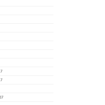
17
17
17