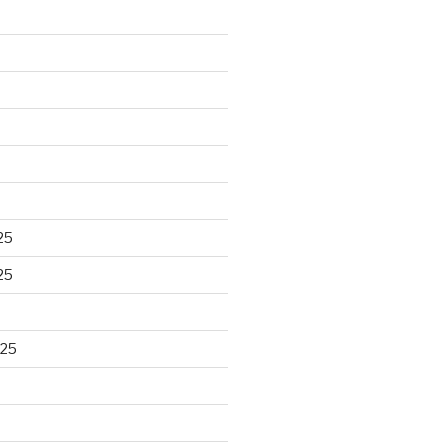
25
25
025