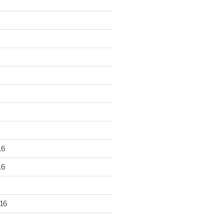
16
16
16