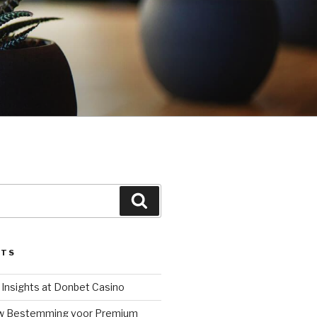
Search
STS
 Insights at Donbet Casino
Uw Bestemming voor Premium