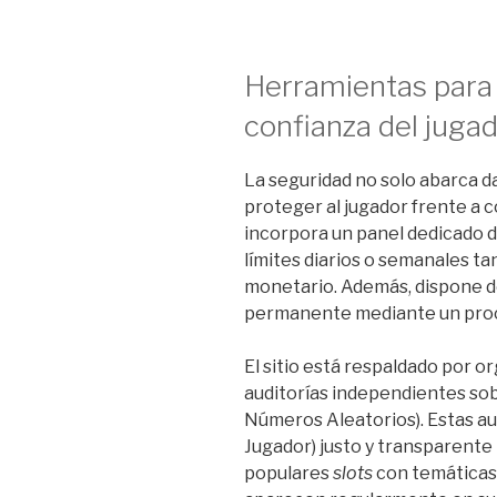
Herramientas para 
confianza del juga
La seguridad no solo abarca d
proteger al jugador frente a 
incorpora un panel dedicado 
límites diarios o semanales t
monetario. Además, dispone d
permanente mediante un proces
El sitio está respaldado por 
auditorías independientes so
Números Aleatorios). Estas au
Jugador) justo y transparente 
populares
slots
con temáticas 