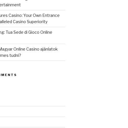
ertainment
ures Casino: Your Own Entrance
lleled Casino Superiority
ng: Tua Sede di Gioco Online
Magyar Online Casino ajánlatok
emes tudni?
MMENTS