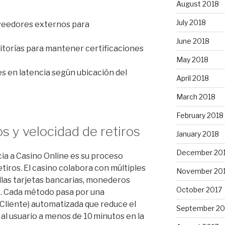
August 2018
July 2018
veedores externos para
June 2018
itorías para mantener certificaciones
May 2018
s en latencia según ubicación del
April 2018
March 2018
February 2018
s y velocidad de retiros
January 2018
December 20
cia a Casino Online es su proceso
tiros. El casino colabora con múltiples
November 20
ellas tarjetas bancarias, monederos
October 2017
. Cada método pasa por una
 Cliente) automatizada que reduce el
September 20
al usuario a menos de 10 minutos en la