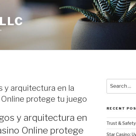
 LLC
"
Search
 y arquitectura en la
for:
Online protege tu juego
RECENT PO
gos y arquitectura en
Trust & Safety
asino Online protege
Star Casino: 