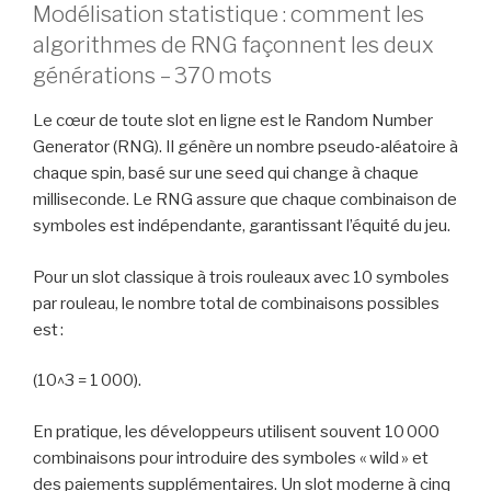
Modélisation statistique : comment les
algorithmes de RNG façonnent les deux
générations – 370 mots
Le cœur de toute slot en ligne est le Random Number
Generator (RNG). Il génère un nombre pseudo‑aléatoire à
chaque spin, basé sur une seed qui change à chaque
milliseconde. Le RNG assure que chaque combinaison de
symboles est indépendante, garantissant l’équité du jeu.
Pour un slot classique à trois rouleaux avec 10 symboles
par rouleau, le nombre total de combinaisons possibles
est :
(10^3 = 1 000).
En pratique, les développeurs utilisent souvent 10 000
combinaisons pour introduire des symboles « wild » et
des paiements supplémentaires. Un slot moderne à cinq