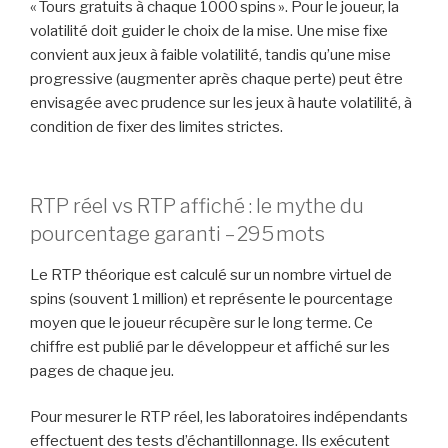
« Tours gratuits à chaque 1000 spins ». Pour le joueur, la
volatilité doit guider le choix de la mise. Une mise fixe
convient aux jeux à faible volatilité, tandis qu’une mise
progressive (augmenter après chaque perte) peut être
envisagée avec prudence sur les jeux à haute volatilité, à
condition de fixer des limites strictes.
RTP réel vs RTP affiché : le mythe du
pourcentage garanti – 295 mots
Le RTP théorique est calculé sur un nombre virtuel de
spins (souvent 1 million) et représente le pourcentage
moyen que le joueur récupère sur le long terme. Ce
chiffre est publié par le développeur et affiché sur les
pages de chaque jeu.
Pour mesurer le RTP réel, les laboratoires indépendants
effectuent des tests d’échantillonnage. Ils exécutent