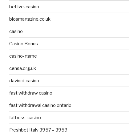
betlive-casino
biosmagazine.co.uk
casino
Casino Bonus
casino-game
censa.org.uk
davinci-casino
fast withdraw casino
fast withdrawal casino ontario
fatboss-casino
Freshbet Italy 3957 – 3959