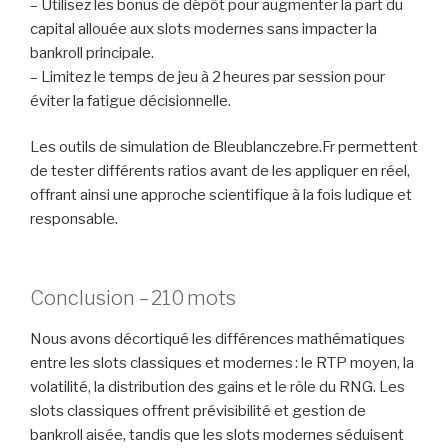
– Utilisez les bonus de dépôt pour augmenter la part du
capital allouée aux slots modernes sans impacter la
bankroll principale.
– Limitez le temps de jeu à 2 heures par session pour
éviter la fatigue décisionnelle.
Les outils de simulation de Bleublanczebre.Fr permettent
de tester différents ratios avant de les appliquer en réel,
offrant ainsi une approche scientifique à la fois ludique et
responsable.
Conclusion – 210 mots
Nous avons décortiqué les différences mathématiques
entre les slots classiques et modernes : le RTP moyen, la
volatilité, la distribution des gains et le rôle du RNG. Les
slots classiques offrent prévisibilité et gestion de
bankroll aisée, tandis que les slots modernes séduisent