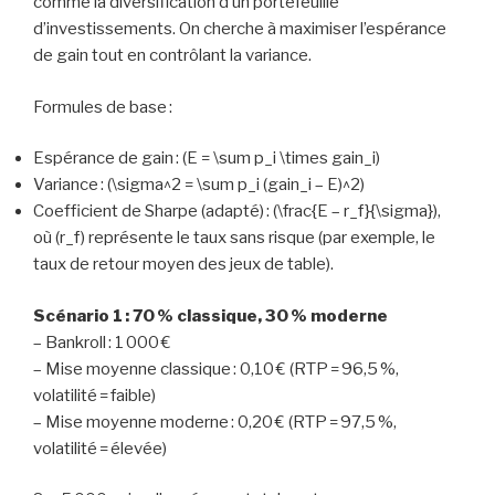
comme la diversification d’un portefeuille
d’investissements. On cherche à maximiser l’espérance
de gain tout en contrôlant la variance.
Formules de base :
Espérance de gain : (E = \sum p_i \times gain_i)
Variance : (\sigma^2 = \sum p_i (gain_i – E)^2)
Coefficient de Sharpe (adapté) : (\frac{E – r_f}{\sigma}),
où (r_f) représente le taux sans risque (par exemple, le
taux de retour moyen des jeux de table).
Scénario 1 : 70 % classique, 30 % moderne
– Bankroll : 1 000 €
– Mise moyenne classique : 0,10 € (RTP = 96,5 %,
volatilité = faible)
– Mise moyenne moderne : 0,20 € (RTP = 97,5 %,
volatilité = élevée)