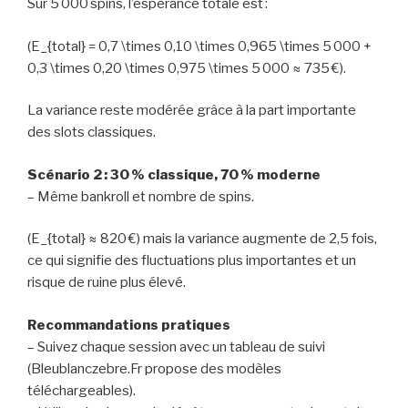
Sur 5 000 spins, l’espérance totale est :
(E_{total} = 0,7 \times 0,10 \times 0,965 \times 5 000 +
0,3 \times 0,20 \times 0,975 \times 5 000 ≈ 735 €).
La variance reste modérée grâce à la part importante
des slots classiques.
Scénario 2 : 30 % classique, 70 % moderne
– Même bankroll et nombre de spins.
(E_{total} ≈ 820 €) mais la variance augmente de 2,5 fois,
ce qui signifie des fluctuations plus importantes et un
risque de ruine plus élevé.
Recommandations pratiques
– Suivez chaque session avec un tableau de suivi
(Bleublanczebre.Fr propose des modèles
téléchargeables).