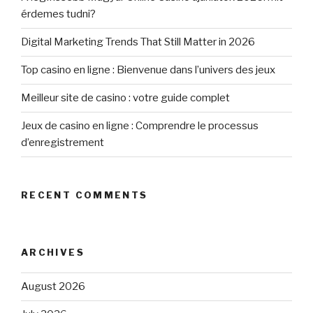
érdemes tudni?
Digital Marketing Trends That Still Matter in 2026
Top casino en ligne : Bienvenue dans l’univers des jeux
Meilleur site de casino : votre guide complet
Jeux de casino en ligne : Comprendre le processus
d’enregistrement
RECENT COMMENTS
ARCHIVES
August 2026