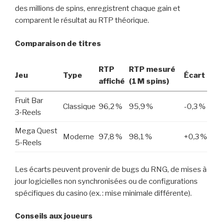
des millions de spins, enregistrent chaque gain et
comparent le résultat au RTP théorique.
Comparaison de titres
RTP
RTP mesuré
Jeu
Type
Écart
affiché
(1 M spins)
Fruit Bar
Classique
96,2 %
95,9 %
-0,3 %
3‑Reels
Mega Quest
Moderne
97,8 %
98,1 %
+0,3 %
5‑Reels
Les écarts peuvent provenir de bugs du RNG, de mises à
jour logicielles non synchronisées ou de configurations
spécifiques du casino (ex. : mise minimale différente).
Conseils aux joueurs