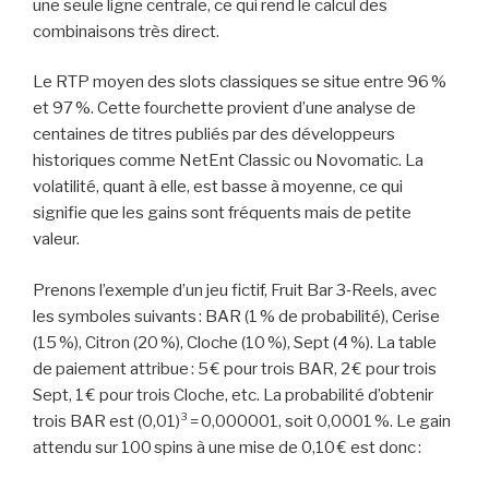
une seule ligne centrale, ce qui rend le calcul des
combinaisons très direct.
Le RTP moyen des slots classiques se situe entre 96 %
et 97 %. Cette fourchette provient d’une analyse de
centaines de titres publiés par des développeurs
historiques comme NetEnt Classic ou Novomatic. La
volatilité, quant à elle, est basse à moyenne, ce qui
signifie que les gains sont fréquents mais de petite
valeur.
Prenons l’exemple d’un jeu fictif, Fruit Bar 3‑Reels, avec
les symboles suivants : BAR (1 % de probabilité), Cerise
(15 %), Citron (20 %), Cloche (10 %), Sept (4 %). La table
de paiement attribue : 5 € pour trois BAR, 2 € pour trois
Sept, 1 € pour trois Cloche, etc. La probabilité d’obtenir
trois BAR est (0,01)³ = 0,000001, soit 0,0001 %. Le gain
attendu sur 100 spins à une mise de 0,10 € est donc :