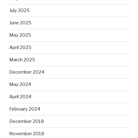
July 2025
June 2025
May 2025
April 2025
March 2025
December 2024
May 2024
April 2024
February 2024
December 2018
November 2018