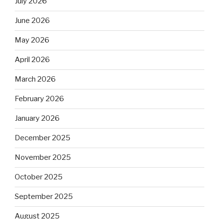
July 2026
June 2026
May 2026
April 2026
March 2026
February 2026
January 2026
December 2025
November 2025
October 2025
September 2025
August 2025