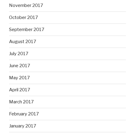
November 2017
October 2017
September 2017
August 2017
July 2017
June 2017
May 2017
April 2017
March 2017
February 2017
January 2017