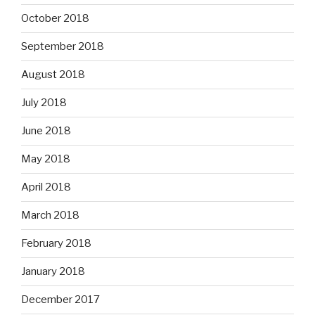
October 2018
September 2018
August 2018
July 2018
June 2018
May 2018
April 2018
March 2018
February 2018
January 2018
December 2017