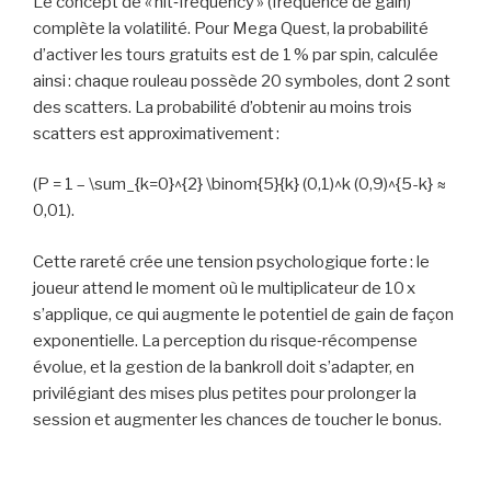
Le concept de « hit‑frequency » (fréquence de gain)
complète la volatilité. Pour Mega Quest, la probabilité
d’activer les tours gratuits est de 1 % par spin, calculée
ainsi : chaque rouleau possède 20 symboles, dont 2 sont
des scatters. La probabilité d’obtenir au moins trois
scatters est approximativement :
(P = 1 – \sum_{k=0}^{2} \binom{5}{k} (0,1)^k (0,9)^{5-k} ≈
0,01).
Cette rareté crée une tension psychologique forte : le
joueur attend le moment où le multiplicateur de 10 x
s’applique, ce qui augmente le potentiel de gain de façon
exponentielle. La perception du risque‑récompense
évolue, et la gestion de la bankroll doit s’adapter, en
privilégiant des mises plus petites pour prolonger la
session et augmenter les chances de toucher le bonus.