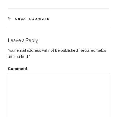
CATEGORIES
UNCATEGORIZED
Leave a Reply
Your email address will not be published.
Required fields
are marked
*
Comment