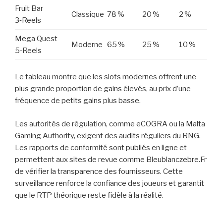
Fruit Bar
Classique
78 %
20 %
2 %
3‑Reels
Mega Quest
Moderne
65 %
25 %
10 %
5‑Reels
Le tableau montre que les slots modernes offrent une
plus grande proportion de gains élevés, au prix d’une
fréquence de petits gains plus basse.
Les autorités de régulation, comme eCOGRA ou la Malta
Gaming Authority, exigent des audits réguliers du RNG.
Les rapports de conformité sont publiés en ligne et
permettent aux sites de revue comme Bleublanczebre.Fr
de vérifier la transparence des fournisseurs. Cette
surveillance renforce la confiance des joueurs et garantit
que le RTP théorique reste fidèle à la réalité.