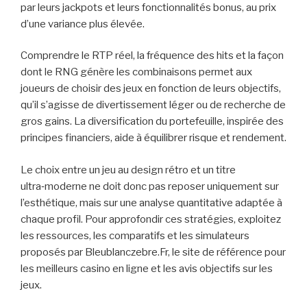
par leurs jackpots et leurs fonctionnalités bonus, au prix
d’une variance plus élevée.
Comprendre le RTP réel, la fréquence des hits et la façon
dont le RNG génère les combinaisons permet aux
joueurs de choisir des jeux en fonction de leurs objectifs,
qu’il s’agisse de divertissement léger ou de recherche de
gros gains. La diversification du portefeuille, inspirée des
principes financiers, aide à équilibrer risque et rendement.
Le choix entre un jeu au design rétro et un titre
ultra‑moderne ne doit donc pas reposer uniquement sur
l’esthétique, mais sur une analyse quantitative adaptée à
chaque profil. Pour approfondir ces stratégies, exploitez
les ressources, les comparatifs et les simulateurs
proposés par Bleublanczebre.Fr, le site de référence pour
les meilleurs casino en ligne et les avis objectifs sur les
jeux.