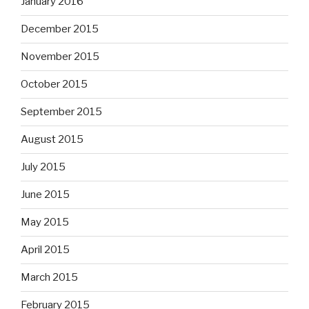
January 2016
December 2015
November 2015
October 2015
September 2015
August 2015
July 2015
June 2015
May 2015
April 2015
March 2015
February 2015