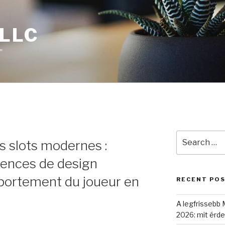
 LLC
"
Search
vs slots modernes :
for:
rences de design
portement du joueur en
RECENT PO
A legfrissebb 
2026: mit érd