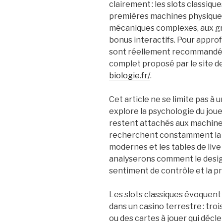
clairement : les slots classique
premières machines physiques
mécaniques complexes, aux gr
bonus interactifs. Pour approfo
sont réellement recommandés 
complet proposé par le site de
biologie.fr/
.
Cet article ne se limite pas à 
explore la psychologie du joue
restent attachés aux machines
recherchent constamment la n
modernes et les tables de liv
analyserons comment le design
sentiment de contrôle et la 
Les slots classiques évoquent 
dans un casino terrestre : troi
ou des cartes à jouer qui décl