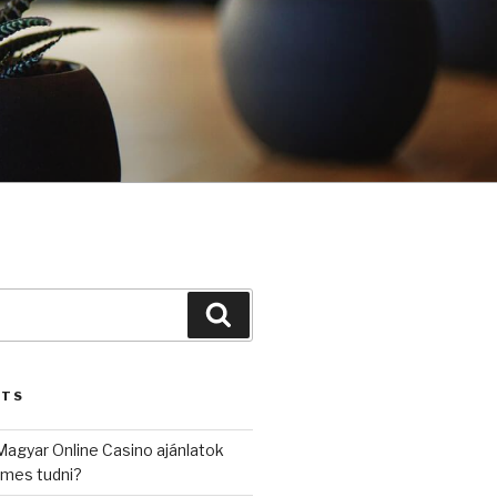
Search
STS
Magyar Online Casino ajánlatok
emes tudni?