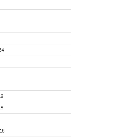
24
18
18
18