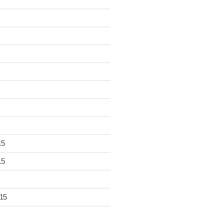
15
15
15