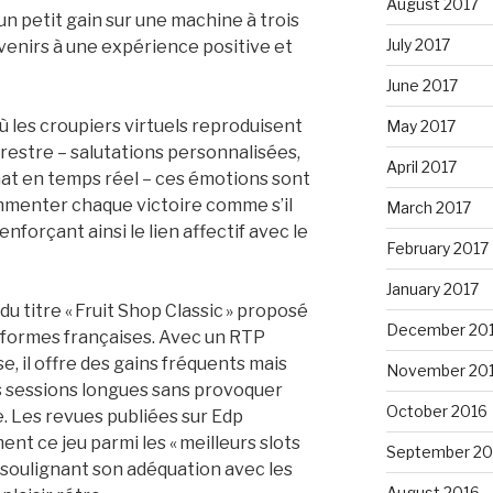
August 2017
n petit gain sur une machine à trois
July 2017
venirs à une expérience positive et
June 2017
 les croupiers virtuels reproduisent
May 2017
rrestre – salutations personnalisées,
April 2017
chat en temps réel – ces émotions sont
mmenter chaque victoire comme s’il
March 2017
nforçant ainsi le lien affectif avec le
February 2017
January 2017
 titre « Fruit Shop Classic » proposé
December 20
eformes françaises. Avec un RTP
se, il offre des gains fréquents mais
November 20
 sessions longues sans provoquer
October 2016
e. Les revues publiées sur Edp
ent ce jeu parmi les « meilleurs slots
September 20
», soulignant son adéquation avec les
August 2016