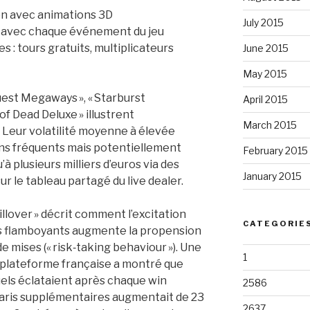
on avec animations 3D
July 2015
 avec chaque événement du jeu
s : tours gratuits, multiplicateurs
June 2015
May 2015
est Megaways », « Starburst
April 2015
f Dead Deluxe » illustrent
March 2015
 Leur volatilité moyenne à élevée
oins fréquents mais potentiellement
February 2015
’à plusieurs milliers d’euros via des
January 2015
ur le tableau partagé du live dealer.
illover » décrit comment l’excitation
CATEGORIE
ls flamboyants augmente la propension
e mises (« risk‑taking behaviour »). Une
1
plateforme française a montré que
tuels éclataient après chaque win
2586
aris supplémentaires augmentait de 23
2637