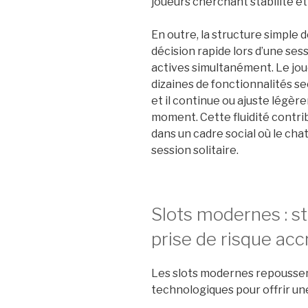
joueurs cherchant stabilité et 
En outre, la structure simple d
décision rapide lors d’une sess
actives simultanément. Le jou
dizaines de fonctionnalités seco
et il continue ou ajuste légè
moment. Cette fluidité contri
dans un cadre social où le cha
session solitaire.
Slots modernes : st
prise de risque acc
Les slots modernes repoussen
technologiques pour offrir un