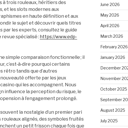
s à trois rouleaux, héritiers des
June 2026
, et les slots modernes aux
May 2026
aphismes en haute définition et aux
ndir le sujet et découvrir quels titres
April 2026
par les experts, consultez le guide
March 2026
 revue spécialisé :
https://www.edp-
February 2026
une simple comparaison fonctionnelle ; il
January 2026
ur, c’est‑à‑dire pourquoi certains
December 20
 rétro tandis que d’autres
ouveauté offerte par les jeux
November 20
e casino qui les accompagnent. Nous
October 2025
 influence la perception du risque, le
propension à l’engagement prolongé.
September 2
August 2025
souvent la nostalgie d’un premier pari
s rouleaux alignés, des symboles fruités
July 2025
enchent un petit frisson chaque fois que