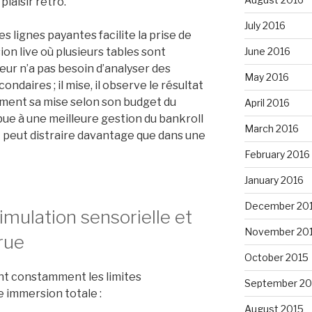
plaisir rétro.
July 2016
es lignes payantes facilite la prise de
ion live où plusieurs tables sont
June 2016
eur n’a pas besoin d’analyser des
May 2016
ndaires ; il mise, il observe le résultat
rement sa mise selon son budget du
April 2016
bue à une meilleure gestion du bankroll
March 2016
t peut distraire davantage que dans une
February 2016
January 2016
December 20
imulation sensorielle et
November 20
rue
October 2015
t constamment les limites
September 20
e immersion totale :
August 2015