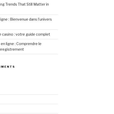
ng Trends That Still Matter in
ligne : Bienvenue dans l’univers
de casino : votre guide complet
 en ligne : Comprendre le
nregistrement
MMENTS