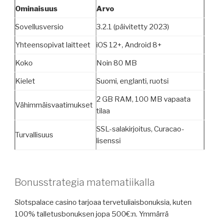
Ominaisuus
Arvo
Sovellusversio
3.2.1 (päivitetty 2023)
Yhteensopivat laitteet
iOS 12+, Android 8+
Koko
Noin 80 MB
Kielet
Suomi, englanti, ruotsi
2 GB RAM, 100 MB vapaata
Vähimmäisvaatimukset
tilaa
SSL-salakirjoitus, Curacao-
Turvallisuus
lisenssi
Bonusstrategia matematiikalla
Slotspalace casino tarjoaa tervetuliaisbonuksia, kuten
100% talletusbonuksen jopa 500€:n. Ymmärrä