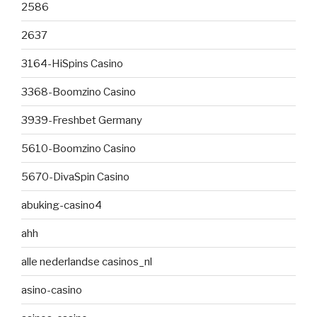
2586
2637
3164-HiSpins Casino
3368-Boomzino Casino
3939-Freshbet Germany
5610-Boomzino Casino
5670-DivaSpin Casino
abuking-casino4
ahh
alle nederlandse casinos_nl
asino-casino