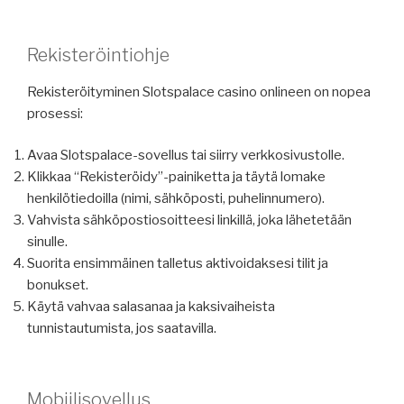
Rekisteröintiohje
Rekisteröityminen Slotspalace casino onlineen on nopea
prosessi:
Avaa Slotspalace-sovellus tai siirry verkkosivustolle.
Klikkaa “Rekisteröidy”-painiketta ja täytä lomake
henkilötiedoilla (nimi, sähköposti, puhelinnumero).
Vahvista sähköpostiosoitteesi linkillä, joka lähetetään
sinulle.
Suorita ensimmäinen talletus aktivoidaksesi tilit ja
bonukset.
Käytä vahvaa salasanaa ja kaksivaiheista
tunnistautumista, jos saatavilla.
Mobiilisovellus