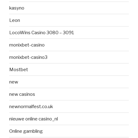
kasyno
Leon
LocoWins Casino 3080 – 3091
monixbet-casino
monixbet-casino3
Mostbet
new
new casinos
newnormalfest.co.uk
nieuwe online casino_nl
Online gambling