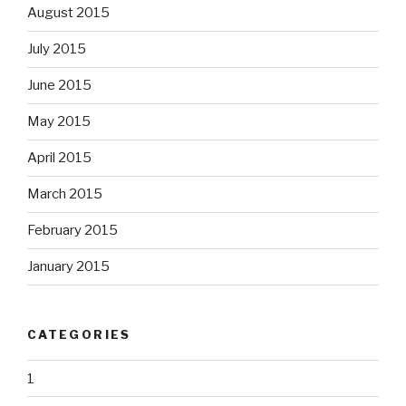
August 2015
July 2015
June 2015
May 2015
April 2015
March 2015
February 2015
January 2015
CATEGORIES
1