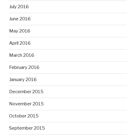
July 2016
June 2016
May 2016
April 2016
March 2016
February 2016
January 2016
December 2015
November 2015
October 2015
September 2015