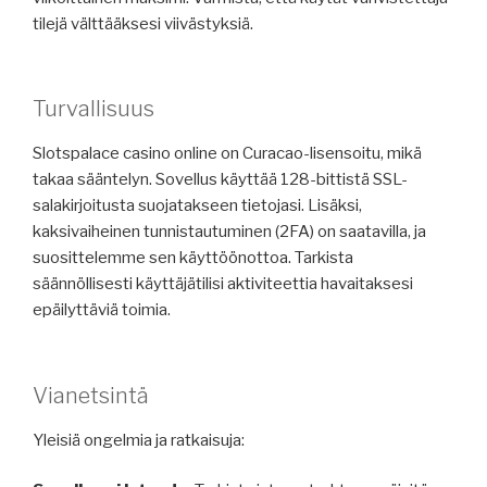
tilejä välttääksesi viivästyksiä.
Turvallisuus
Slotspalace casino online on Curacao-lisensoitu, mikä
takaa sääntelyn. Sovellus käyttää 128-bittistä SSL-
salakirjoitusta suojatakseen tietojasi. Lisäksi,
kaksivaiheinen tunnistautuminen (2FA) on saatavilla, ja
suosittelemme sen käyttöönottoa. Tarkista
säännöllisesti käyttäjätilisi aktiviteettia havaitaksesi
epäilyttäviä toimia.
Vianetsintä
Yleisiä ongelmia ja ratkaisuja: