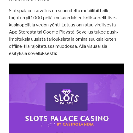
Slotspalace-sovellus on suunniteltu mobiililaitteille,
tarjoten yli 1000 peliä, mukaan lukien kolikkopelit, live-
kasinopelit ja vedonlyönti. Lataus onnistuu virallisesta
App Storesta tai Google Playstä. Sovellus tukee push-
ilmoituksia uusista tarjouksista ja ominaisuuksia kuten
offline-tila rajoitetussa muodossa. Alla visuaalisia
esityksiä sovelluksesta: