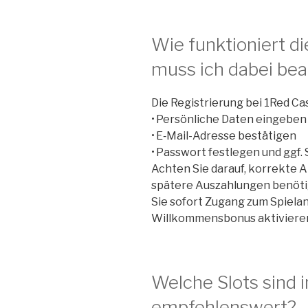
Wie funktioniert d
muss ich dabei be
Die Registrierung bei 1Red Cas
• Persönliche Daten eingeben
• E‑Mail-Adresse bestätigen
• Passwort festlegen und ggf.
Achten Sie darauf, korrekte 
spätere Auszahlungen benöti
Sie sofort Zugang zum Spiel
Willkommensbonus aktiviere
Welche Slots sind
empfehlenswert?