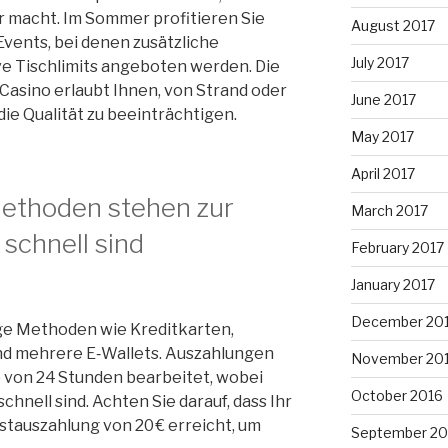
r macht. Im Sommer profitieren Sie
August 2017
vents, bei denen zusätzliche
July 2017
e Tischlimits angeboten werden. Die
Casino erlaubt Ihnen, von Strand oder
June 2017
die Qualität zu beeinträchtigen.
May 2017
April 2017
ethoden stehen zur
March 2017
schnell sind
February 2017
January 2017
December 20
ge Methoden wie Kreditkarten,
nd mehrere E‑Wallets. Auszahlungen
November 20
b von 24 Stunden bearbeitet, wobei
October 2016
chnell sind. Achten Sie darauf, dass Ihr
tauszahlung von 20 € erreicht, um
September 20