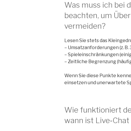
Was muss ich bei
beachten, um Über
vermeiden?
Lesen Sie stets das Kleingedr
– Umsatzanforderungen (z. B. 
– Spieleinschränkungen (einig
– Zeitliche Begrenzung (häufi
Wenn Sie diese Punkte kennen
einsetzen und unerwartete S
Wie funktioniert d
wann ist Live‑Chat 