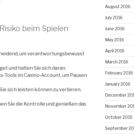
.
August 2016
July 2016
Risiko beim Spielen
June 2016
May 2016
April 2016
cheidend, um verantwortungsbewusst
March 2016
get und halten Sie sich daran.
February 2016
ss‑Tools im Casino‑Account, um Pausen
January 2016
 Sie sich leisten können zu verlieren.
December 20
n Sie die Kontrolle und genießen das
November 20
October 2015
September 20