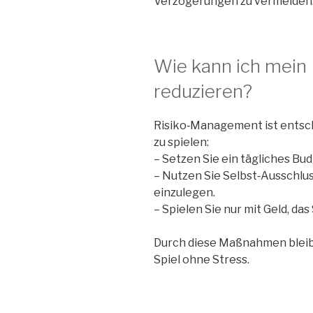
Verzögerungen zu vermeiden
Wie kann ich mein 
reduzieren?
Risiko‑Management ist ents
zu spielen:
– Setzen Sie ein tägliches Bud
– Nutzen Sie Selbst‑Ausschlu
einzulegen.
– Spielen Sie nur mit Geld, das
Durch diese Maßnahmen bleibe
Spiel ohne Stress.