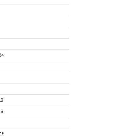
24
18
18
18