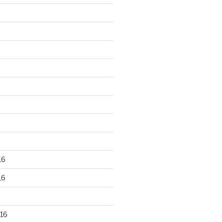
16
16
16