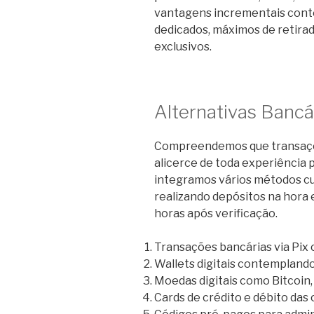
vantagens incrementais cont
dedicados, máximos de retira
exclusivos.
Alternativas Bancá
Compreendemos que transaçõe
alicerce de toda experiência p
integramos vários métodos cu
realizando depósitos na hora
horas após verificação.
Transações bancárias via Pix
Wallets digitais contemplando 
Moedas digitais como Bitcoin
Cards de crédito e débito das