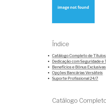
Índice
Catálogo Completo de Título
Dedicação com Seguridade e 
Benefícios e Bônus Exclusivas
Opções Bancárias Versáteis
Suporte Profissional 24/7
Catálogo Complet