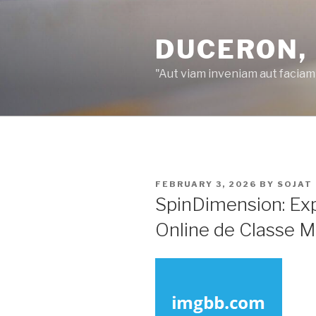
Skip
to
DUCERON,
content
"Aut viam inveniam aut faciam
POSTED
FEBRUARY 3, 2026
BY
SOJAT
ON
SpinDimension: Ex
Online de Classe M