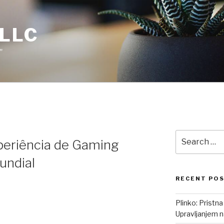
 LLC
"
Search
periência de Gaming
for:
undial
RECENT PO
Plinko: Pristna
Upravljanjem 