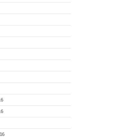
16
16
16