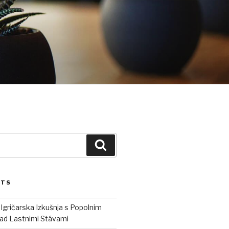
Search
STS
 Igričarska Izkušnja s Popolnim
nad Lastnimi Stávami