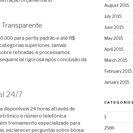
nistração orçamentário
August 2015
July 2015
s Transparente
June 2015
10.000 para perfis padrão e até R$
May 2015
categorias superiores. Jamais
April 2015
sobre retiradas, e processamos
sequencial rigorosa após conclusão da
March 2015
February 2015
January 2015
al 24/7
CATEGORIE
s disponíveis 24 horas através de
letrônico e número telefônica
1
têm treinamento especializado para
2586
as, esclarecer perguntas sobre bônus