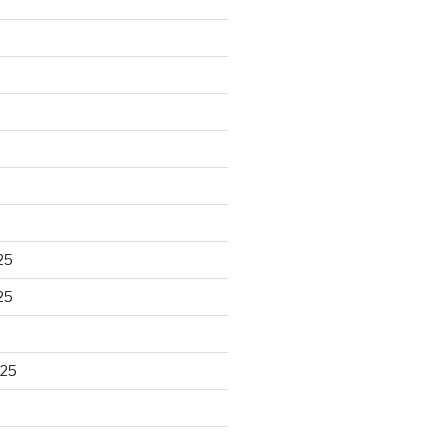
25
25
025