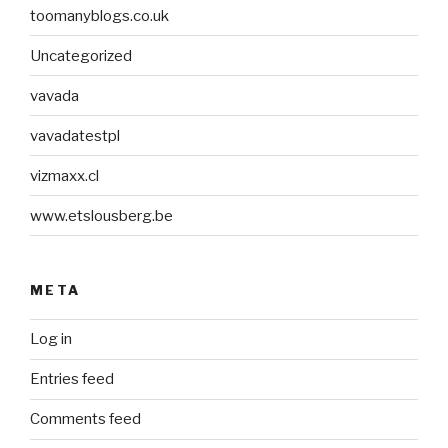
toomanyblogs.co.uk
Uncategorized
vavada
vavadatestpl
vizmaxx.cl
www.etslousberg.be
META
Log in
Entries feed
Comments feed