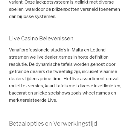
variant. Onze jackpotsysteem is gelinkt met diverse
spellen, waardoor de prijzenpotten versneld toenemen
dan bij losse systemen.
Live Casino Belevenissen
Vanaf professionele studio’s in Malta en Letland
streamen we live dealer games in hoge definition
resolutie. De dynamische tafels worden gehost door
getrainde dealers die tweetalig zijn, inclusief Vlaamse
dealers tijdens prime time. Het live assortiment omvat
roulette- versies, kaart tafels met diverse inzetlimieten,
baccarat en unieke spelshows zoals wheel games en
merkgerelateerde Live.
Betaalopties en Verwerkingstijd