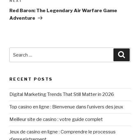
NEXT
Next
Post
Red Baron: The Legendary Air Warfare Game
Adventure
Search
Searc
for:
RECENT POSTS
Digital Marketing Trends That Still Matter in 2026
Top casino en ligne : Bienvenue dans l’univers des jeux
Meilleur site de casino : votre guide complet
Jeux de casino en ligne : Comprendre le processus
d’enregistrement