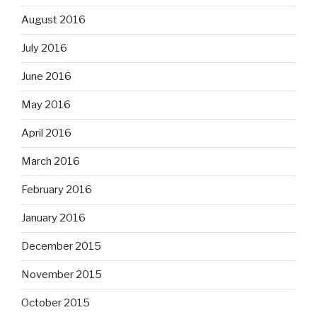
August 2016
July 2016
June 2016
May 2016
April 2016
March 2016
February 2016
January 2016
December 2015
November 2015
October 2015