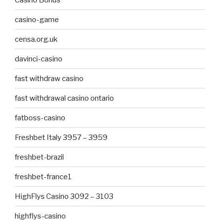
casino-game
censa.org.uk
davinci-casino
fast withdraw casino
fast withdrawal casino ontario
fatboss-casino
Freshbet Italy 3957 – 3959
freshbet-brazil
freshbet-france1
HighFlys Casino 3092 – 3103
highflys-casino