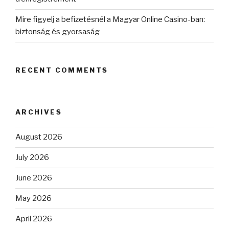
Mire figyelj a befizetésnél a Magyar Online Casino-ban:
biztonság és gyorsaság
RECENT COMMENTS
ARCHIVES
August 2026
July 2026
June 2026
May 2026
April 2026