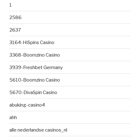
1
2586
2637
3164-HiSpins Casino
3368-Boomzino Casino
3939-Freshbet Germany
5610-Boomzino Casino
5670-DivaSpin Casino
abuking-casino4
ahh
alle nederlandse casinos_nl