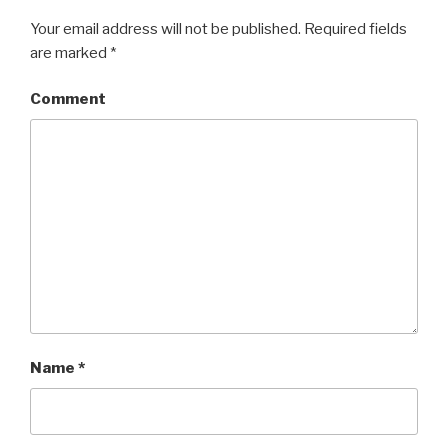
Your email address will not be published.
Required fields
are marked
*
Comment
Name
*