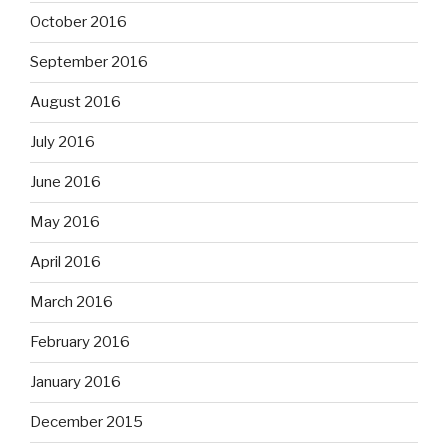
October 2016
September 2016
August 2016
July 2016
June 2016
May 2016
April 2016
March 2016
February 2016
January 2016
December 2015