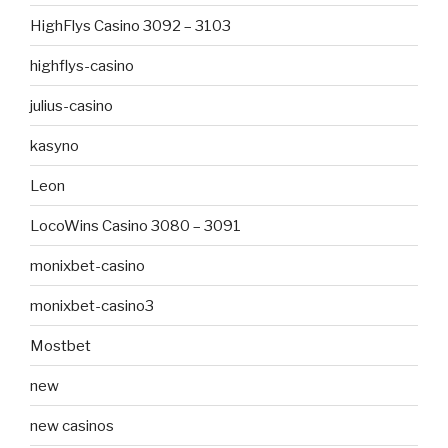
HighFlys Casino 3092 – 3103
highflys-casino
julius-casino
kasyno
Leon
LocoWins Casino 3080 – 3091
monixbet-casino
monixbet-casino3
Mostbet
new
new casinos