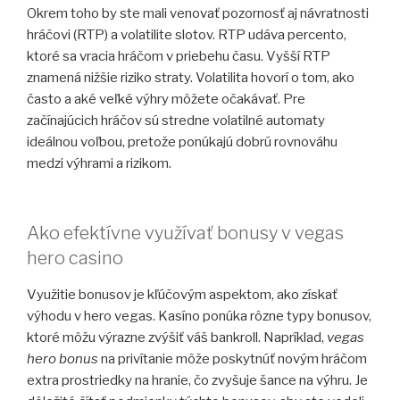
Okrem toho by ste mali venovať pozornosť aj návratnosti
hráčovi (RTP) a volatilite slotov. RTP udáva percento,
ktoré sa vracia hráčom v priebehu času. Vyšší RTP
znamená nižšie riziko straty. Volatilita hovorí o tom, ako
často a aké veľké výhry môžete očakávať. Pre
začínajúcich hráčov sú stredne volatilné automaty
ideálnou voľbou, pretože ponúkajú dobrú rovnováhu
medzi výhrami a rizikom.
Ako efektívne využívať bonusy v vegas
hero casino
Využitie bonusov je kľúčovým aspektom, ako získať
výhodu v hero vegas. Kasíno ponúka rôzne typy bonusov,
ktoré môžu výrazne zvýšiť váš bankroll. Napríklad,
vegas
hero bonus
na privítanie môže poskytnúť novým hráčom
extra prostriedky na hranie, čo zvyšuje šance na výhru. Je