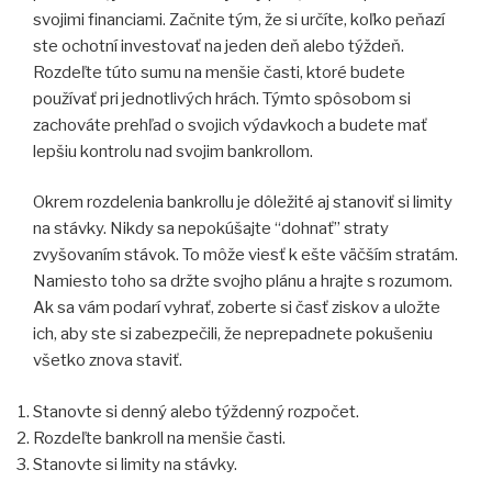
svojimi financiami. Začnite tým, že si určíte, koľko peňazí
ste ochotní investovať na jeden deň alebo týždeň.
Rozdeľte túto sumu na menšie časti, ktoré budete
používať pri jednotlivých hrách. Týmto spôsobom si
zachováte prehľad o svojich výdavkoch a budete mať
lepšiu kontrolu nad svojim bankrollom.
Okrem rozdelenia bankrollu je dôležité aj stanoviť si limity
na stávky. Nikdy sa nepokúšajte “dohnať” straty
zvyšovaním stávok. To môže viesť k ešte väčším stratám.
Namiesto toho sa držte svojho plánu a hrajte s rozumom.
Ak sa vám podarí vyhrať, zoberte si časť ziskov a uložte
ich, aby ste si zabezpečili, že neprepadnete pokušeniu
všetko znova staviť.
Stanovte si denný alebo týždenný rozpočet.
Rozdeľte bankroll na menšie časti.
Stanovte si limity na stávky.