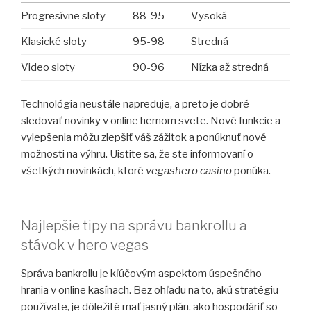
Progresívne sloty
88-95
Vysoká
Klasické sloty
95-98
Stredná
Video sloty
90-96
Nízka až stredná
Technológia neustále napreduje, a preto je dobré
sledovať novinky v online hernom svete. Nové funkcie a
vylepšenia môžu zlepšiť váš zážitok a ponúknuť nové
možnosti na výhru. Uistite sa, že ste informovaní o
všetkých novinkách, ktoré
vegashero casino
ponúka.
Najlepšie tipy na správu bankrollu a
stávok v hero vegas
Správa bankrollu je kľúčovým aspektom úspešného
hrania v online kasínach. Bez ohľadu na to, akú stratégiu
používate, je dôležité mať jasný plán, ako hospodáriť so