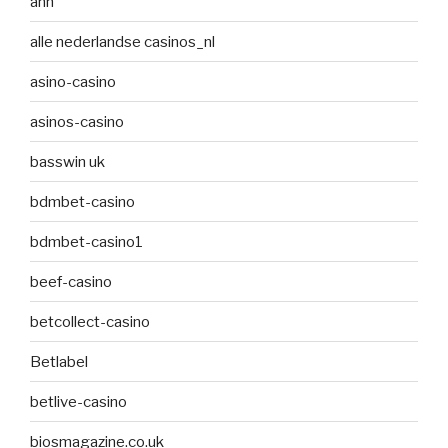
ahh
alle nederlandse casinos_nl
asino-casino
asinos-casino
basswin uk
bdmbet-casino
bdmbet-casino1
beef-casino
betcollect-casino
Betlabel
betlive-casino
biosmagazine.co.uk