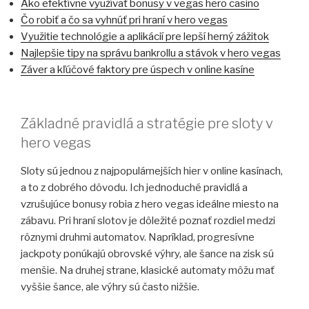
Ako efektívne využívať bonusy v vegas hero casino
Čo robiť a čo sa vyhnúť pri hraní v hero vegas
Využitie technológie a aplikácií pre lepší herný zážitok
Najlepšie tipy na správu bankrollu a stávok v hero vegas
Záver a kľúčové faktory pre úspech v online kasíne
Základné pravidlá a stratégie pre sloty v
hero vegas
Sloty sú jednou z najpopulárnejších hier v online kasínach,
a to z dobrého dôvodu. Ich jednoduché pravidlá a
vzrušujúce bonusy robia z hero vegas ideálne miesto na
zábavu. Pri hraní slotov je dôležité poznať rozdiel medzi
rôznymi druhmi automatov. Napríklad, progresívne
jackpoty ponúkajú obrovské výhry, ale šance na zisk sú
menšie. Na druhej strane, klasické automaty môžu mať
vyššie šance, ale výhry sú často nižšie.