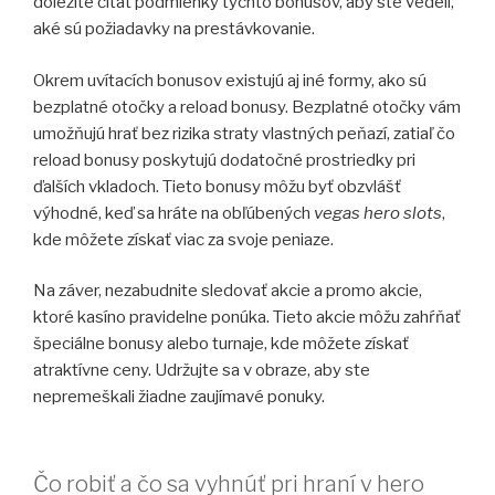
dôležité čítať podmienky týchto bonusov, aby ste vedeli,
aké sú požiadavky na prestávkovanie.
Okrem uvítacích bonusov existujú aj iné formy, ako sú
bezplatné otočky a reload bonusy. Bezplatné otočky vám
umožňujú hrať bez rizika straty vlastných peňazí, zatiaľ čo
reload bonusy poskytujú dodatočné prostriedky pri
ďalších vkladoch. Tieto bonusy môžu byť obzvlášť
výhodné, keď sa hráte na obľúbených
vegas hero slots
,
kde môžete získať viac za svoje peniaze.
Na záver, nezabudnite sledovať akcie a promo akcie,
ktoré kasíno pravidelne ponúka. Tieto akcie môžu zahŕňať
špeciálne bonusy alebo turnaje, kde môžete získať
atraktívne ceny. Udržujte sa v obraze, aby ste
nepremeškali žiadne zaujímavé ponuky.
Čo robiť a čo sa vyhnúť pri hraní v hero