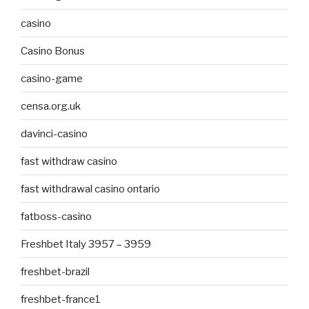
casino
Casino Bonus
casino-game
censa.org.uk
davinci-casino
fast withdraw casino
fast withdrawal casino ontario
fatboss-casino
Freshbet Italy 3957 – 3959
freshbet-brazil
freshbet-france1