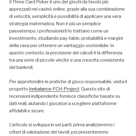
Il Three Card Poker è uno dei giochi da tavolo più
apprezzati nei casinò online, grazie alla sua combinazione
di velocità, semplicità e possibilità di applicare una vera
strategia matematica. Non è più un semplice
passatempo; i professionisti lo trattano come un
investimento, studiando pay‑table, probabilità e margini
della casa per ottenere un vantaggio sostenibile. In
questo contesto, la precisione dei calcoli è la differenza
tra una serie di piccole vincite e una crescita consistente
del bankroll.
Per approfondire le pratiche di gioco responsabile, visita il
progetto
Innbalance‑FCH‑Project
. Questo sito di
recensioni indipendente fornisce classifiche basate su
dati reali, aiutando i giocatori a scegliere piattaforme
affidabili e sicure.
L’articolo si sviluppa in sei parti: prima analizzeremo i
criteri di valutazione dei tavoli, poi presenteremo