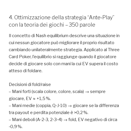
4. Ottimizzazione della strategia “Ante‑Play”
con la teoria dei giochi – 350 parole
Il concetto di Nash equilibrium descrive una situazione in
cui nessun giocatore può migliorare il proprio risultato
cambiando unilateralmente strategia. Applicato al Three
Card Poker, l’equilibrio si raggiunge quando il giocatore
decide di giocare solo con mani la cui EV supera il costo
atteso di foldare.
Decisioni di fold/raise
– Mani forti (scala colore, colore, scala) → sempre
giocare, EV ≈ +1,5 %.
– Mani medie (coppia, Q‑J‑10) → giocare se la differenza
tra payout e perdita potenziale è >0,2 %.
– Mani deboli (A‑2‑3, 2‑3‑4) → fold, EV negativo di circa
‑0,9 %.