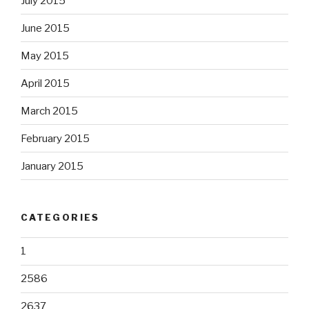
July 2015
June 2015
May 2015
April 2015
March 2015
February 2015
January 2015
CATEGORIES
1
2586
2637