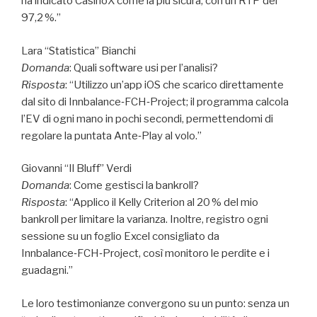
ha indicato CasinoX come la più sicura, con un RTP del
97,2 %.”
Lara “Statistica” Bianchi
Domanda
: Quali software usi per l’analisi?
Risposta
: “Utilizzo un’app iOS che scarico direttamente
dal sito di Innbalance‑FCH‑Project; il programma calcola
l’EV di ogni mano in pochi secondi, permettendomi di
regolare la puntata Ante‑Play al volo.”
Giovanni “Il Bluff” Verdi
Domanda
: Come gestisci la bankroll?
Risposta
: “Applico il Kelly Criterion al 20 % del mio
bankroll per limitare la varianza. Inoltre, registro ogni
sessione su un foglio Excel consigliato da
Innbalance‑FCH‑Project, così monitoro le perdite e i
guadagni.”
Le loro testimonianze convergono su un punto: senza un