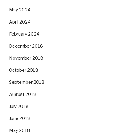
May 2024
April 2024
February 2024
December 2018
November 2018
October 2018
September 2018
August 2018
July 2018
June 2018
May 2018