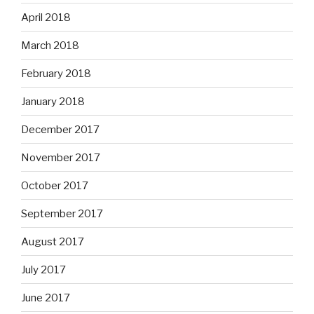
April 2018
March 2018
February 2018
January 2018
December 2017
November 2017
October 2017
September 2017
August 2017
July 2017
June 2017