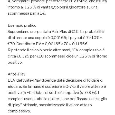
4. Sommare i prodotti per ottenere l’EV totale, che risulta
intorno al 1,25 % di vantaggio per il giocatore su una
scommessa pari a 1 €.
Esempio pratico
Supponiamo una puntata Pair Plus di €10. La probabilità
di ottenere una coppia è 0,00165; il payout è 7 × 10 € =
€70. Contributo EV = 0,00165 × 70 ≈ 0,1155 €.
Ripetendo il calcolo per le altre mani, l’EV complessivo è
circa €0,125 per €10 scommessi, cioè un 1,25 % di ritorno
positivo.
Ante‑Play
L’EV dell’Ante‑Play dipende dalla decisione di foldare o
giocare. Se la mano è superiore a Q‑7‑5, il valore atteso è
positivo (≈ +0,4 %); al di sotto, è negativo (≈ ‑0,8 %). I
campioni usano tabelle di decisione per fissare una soglia
di “play” ottimale, massimizzando il valore atteso
complessivo.