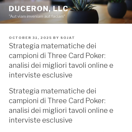
Skip
DUCERON, LLC
to
"Aut viam inveniam aut faciam"
content
POSTED
OCTOBER 31, 2025
BY
SOJAT
ON
Strategia matematiche dei
campioni di Three Card Poker:
analisi dei migliori tavoli online e
interviste esclusive
Strategia matematiche dei
campioni di Three Card Poker:
analisi dei migliori tavoli online e
interviste esclusive