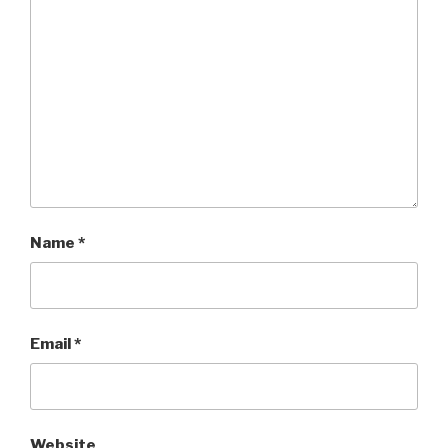
Name
*
Email
*
Website