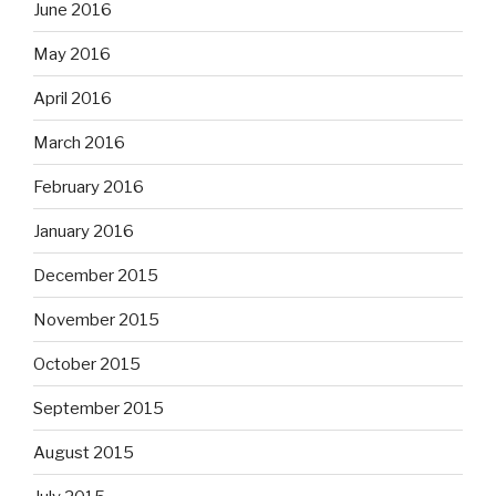
June 2016
May 2016
April 2016
March 2016
February 2016
January 2016
December 2015
November 2015
October 2015
September 2015
August 2015