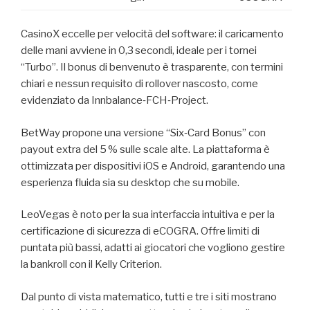
CasinoX eccelle per velocità del software: il caricamento
delle mani avviene in 0,3 secondi, ideale per i tornei
“Turbo”. Il bonus di benvenuto è trasparente, con termini
chiari e nessun requisito di rollover nascosto, come
evidenziato da Innbalance‑FCH‑Project.
BetWay propone una versione “Six‑Card Bonus” con
payout extra del 5 % sulle scale alte. La piattaforma è
ottimizzata per dispositivi iOS e Android, garantendo una
esperienza fluida sia su desktop che su mobile.
LeoVegas è noto per la sua interfaccia intuitiva e per la
certificazione di sicurezza di eCOGRA. Offre limiti di
puntata più bassi, adatti ai giocatori che vogliono gestire
la bankroll con il Kelly Criterion.
Dal punto di vista matematico, tutti e tre i siti mostrano