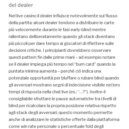
del dealer
Nel live casino il dealer influisce notevolmente sul flusso
della partita: alcuni dealer tendono a distribuire le carte
più velocemente durante le fasi early‑blind mentre
rallentano deliberatamente quando gli stack diventano
più piccoli per dare tempo ai giocatori di riflettere sulle
decisioni critiche. I principianti dovrebbero osservare
questi pattern fin dalle prime mani – ad esempio notare
se il dealer impiega più tempo nel “burn card” quando la
puntata minima aumenta – perché ciò indica una
potenziale opportunità per bluffare o rubare blind quando
gli avversari mostrano segni di indecisione visibile nei loro
tempi di risposta nella chat live (es.: “…?”). Inoltre è
consigliabile sfruttare le pause automatiche tra i livelli di
blind per ricalcolare la propria posizione relativa rispetto
agli stack degli avversari; questo momento permette
anche di analizzare le statistiche offerte dalla piattaforma
come win rate personale o percentuale fold degli