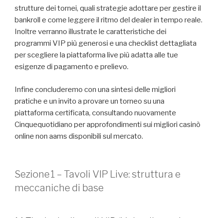
strutture dei tornei, quali strategie adottare per gestire il
bankroll e come leggere il ritmo del dealer in tempo reale.
Inoltre verranno illustrate le caratteristiche dei
programmi VIP più generosi e una checklist dettagliata
per scegliere la piattaforma live più adatta alle tue
esigenze di pagamento e prelievo.
Infine concluderemo con una sintesi delle migliori
pratiche e un invito a provare un torneo su una
piattaforma certificata, consultando nuovamente
Cinquequotidiano per approfondimenti sui migliori casinò
online non aams disponibili sul mercato.
Sezione 1 – Tavoli VIP Live: struttura e
meccaniche di base