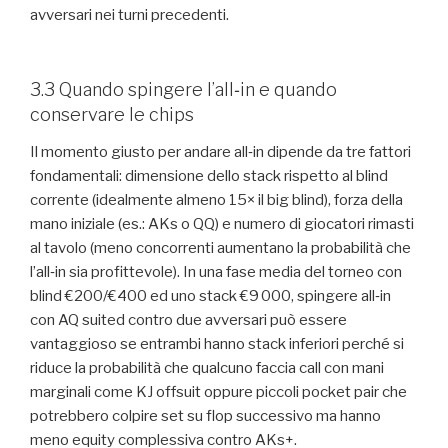
avversari nei turni precedenti.
3.3 Quando spingere l’all‑in e quando
conservare le chips
Il momento giusto per andare all‑in dipende da tre fattori
fondamentali: dimensione dello stack rispetto al blind
corrente (idealmente almeno 15× il big blind), forza della
mano iniziale (es.: AKs o QQ) e numero di giocatori rimasti
al tavolo (meno concorrenti aumentano la probabilità che
l’all‑in sia profittevole). In una fase media del torneo con
blind €200/€400 ed uno stack €9 000, spingere all‑in
con AQ suited contro due avversari può essere
vantaggioso se entrambi hanno stack inferiori perché si
riduce la probabilità che qualcuno faccia call con mani
marginali come KJ offsuit oppure piccoli pocket pair che
potrebbero colpire set su flop successivo ma hanno
meno equity complessiva contro AKs+.