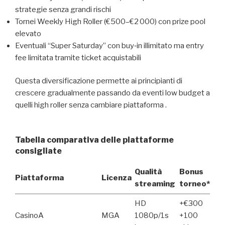
strategie senza grandi rischi
Tornei Weekly High Roller (€500–€2 000) con prize pool
elevato
Eventuali “Super Saturday” con buy‑in illimitato ma entry
fee limitata tramite ticket acquistabili
Questa diversificazione permette ai principianti di
crescere gradualmente passando da eventi low budget a
quelli high roller senza cambiare piattaforma .
Tabella comparativa delle piattaforme
consigliate
Qualità
Bonus
Piattaforma
Licenza
streaming
torneo*
HD
+€300
CasinoA
MGA
1080p/1s
+100