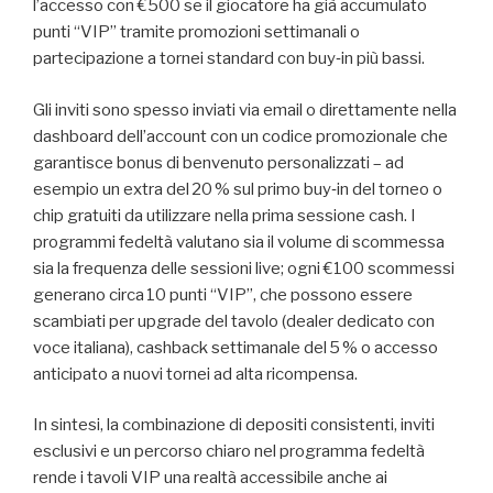
l’accesso con €500 se il giocatore ha già accumulato
punti “VIP” tramite promozioni settimanali o
partecipazione a tornei standard con buy‑in più bassi.
Gli inviti sono spesso inviati via email o direttamente nella
dashboard dell’account con un codice promozionale che
garantisce bonus di benvenuto personalizzati – ad
esempio un extra del 20 % sul primo buy‑in del torneo o
chip gratuiti da utilizzare nella prima sessione cash. I
programmi fedeltà valutano sia il volume di scommessa
sia la frequenza delle sessioni live; ogni €100 scommessi
generano circa 10 punti “VIP”, che possono essere
scambiati per upgrade del tavolo (dealer dedicato con
voce italiana), cashback settimanale del 5 % o accesso
anticipato a nuovi tornei ad alta ricompensa.
In sintesi, la combinazione di depositi consistenti, inviti
esclusivi e un percorso chiaro nel programma fedeltà
rende i tavoli VIP una realtà accessibile anche ai