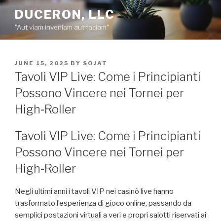
Skip
DUCERON, LLC
to
"Aut viam inveniam aut faciam"
content
POSTED
JUNE 15, 2025
BY
SOJAT
ON
Tavoli VIP Live: Come i Principianti
Possono Vincere nei Tornei per
High‑Roller
Tavoli VIP Live: Come i Principianti
Possono Vincere nei Tornei per
High‑Roller
Negli ultimi anni i tavoli VIP nei casinò live hanno
trasformato l’esperienza di gioco online, passando da
semplici postazioni virtuali a veri e propri salotti riservati ai