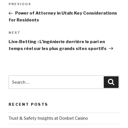
Post
PREVIOUS
Previous
navigation
Post
Power of Attorney in Utah: Key Considerations
for Residents
NEXT
Next
Post
Live‑Betting : L’ingénierie derrière le pari en
temps réel sur les plus grands sites sportifs
Search
Searc
for:
RECENT POSTS
Trust & Safety Insights at Donbet Casino