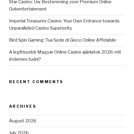
Star Casino: Uw Bestemming voor Premium Online
Gokentertainment
Imperial Treasures Casino: Your Own Entrance towards
Unparalleled Casino Superiority
Bird Spin Gaming: Tua Sede di Gioco Online Affidabile
A legfrissebb Magyar Online Casino ajánlatok 2026: mit
érdemes tudni?
RECENT COMMENTS
ARCHIVES
August 2026
July 2026