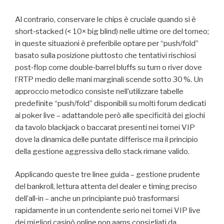
Al contrario, conservare le chips è cruciale quando si è
short‑stacked (< 10× big blind) nelle ultime ore del torneo;
in queste situazioni è preferibile optare per “push/fold”
basato sulla posizione piuttosto che tentativi rischiosi
post‑flop come double‑barrel bluffs su turn o river dove
l’RTP medio delle mani marginali scende sotto 30 %. Un
approccio metodico consiste nell’utilizzare tabelle
predefinite “push/fold” disponibili su molti forum dedicati
ai poker live – adattandole però alle specificità dei giochi
da tavolo blackjack o baccarat presenti nei tornei VIP
dove la dinamica delle puntate differisce ma il principio
della gestione aggressiva dello stack rimane valido.
Applicando queste tre linee guida – gestione prudente
del bankroll, lettura attenta del dealer e timing preciso
dell’all‑in – anche un principiante può trasformarsi
rapidamente in un contendente serio nei tornei VIP live
dei migliori casinò online non aams consigliati da