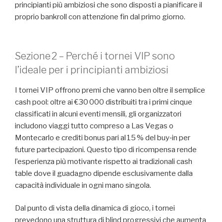
principianti più ambiziosi che sono disposti a pianificare il
proprio bankroll con attenzione fin dal primo giorno.
Sezione 2 – Perché i tornei VIP sono
l’ideale per i principianti ambiziosi
I tornei VIP offrono premi che vanno ben oltre il semplice
cash pool: oltre ai €30 000 distribuiti tra i primi cinque
classificati in alcuni eventi mensili, gli organizzatori
includono viaggi tutto compreso a Las Vegas o
Montecarlo e crediti bonus pari al 15 % del buy‑in per
future partecipazioni. Questo tipo di ricompensa rende
l’esperienza più motivante rispetto ai tradizionali cash
table dove il guadagno dipende esclusivamente dalla
capacità individuale in ogni mano singola.
Dal punto di vista della dinamica di gioco, i tornei
prevedono una struttura di blind progressivi che aumenta