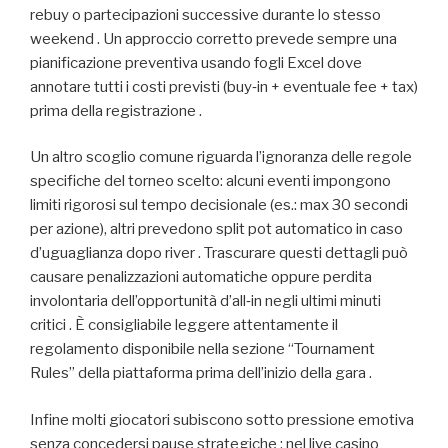
rebuy o partecipazioni successive durante lo stesso
weekend . Un approccio corretto prevede sempre una
pianificazione preventiva usando fogli Excel dove
annotare tutti i costi previsti (buy‑in + eventuale fee + tax)
prima della registrazione .
Un altro scoglio comune riguarda l’ignoranza delle regole
specifiche del torneo scelto: alcuni eventi impongono
limiti rigorosi sul tempo decisionale (es.: max 30 secondi
per azione), altri prevedono split pot automatico in caso
d’uguaglianza dopo river . Trascurare questi dettagli può
causare penalizzazioni automatiche oppure perdita
involontaria dell’opportunità d’all‑in negli ultimi minuti
critici . È consigliabile leggere attentamente il
regolamento disponibile nella sezione “Tournament
Rules” della piattaforma prima dell’inizio della gara .
Infine molti giocatori subiscono sotto pressione emotiva
senza concedersi pause strategiche ; nel live casino