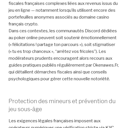
fiscales françaises complexes liées aux revenus issus du
jeu en ligne — notamment lorsqu’ils utilisent encore des
portefeuilles anonymes associés au domaine casino
français crypto.
Dans ces contextes, les communautés Discord dédiées
au poker online peuvent soit soutenir émotionnellement
(« félicitations ! partage ton parcours »), soit stigmatiser
(« tu es trop chanceux », “arrêtez vos fricoles”). Les
modérateurs prudents encouragent alors recours aux
guides pratiques publiés régulièrement par Okenawes.F​r,
qui détaillent démarches fiscales ainsi que conseils
psychologiques pour gérer cette nouvelle notoriété.
Protection des mineurs et prévention du
jeu sous‑âge
Les exigences légales françaises imposent aux
opérateurs numériques une vérification stricte via KYC