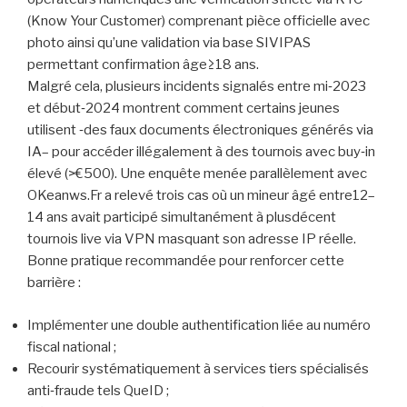
(Know Your Customer) comprenant pièce officielle avec
photo ainsi qu’une validation via base SIVIPAS
permettant confirmation âge≥18 ans.
Malgré cela, plusieurs incidents signalés entre mi‑2023
et début‑2024 montrent comment certains jeunes
utilisent ‑des faux documents électroniques générés via
IA– pour accéder illégalement à des tournois avec buy‑in
élevé (>€500). Une enquête menée parallèlement avec
OKeanws.F​r a relevé trois cas où un mineur âgé entre12–
14 ans avait participé simultanément à plusdécent
tournois live via VPN masquant son adresse IP réelle.
Bonne pratique recommandée pour renforcer cette
barrière :
Implémenter une double authentification liée au numéro
fiscal national ;
Recourir systématiquement à services tiers spécialisés
anti‐fraude tels QueID ;