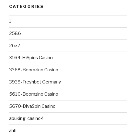
CATEGORIES
1
2586
2637
3164-HiSpins Casino
3368-Boomzino Casino
3939-Freshbet Germany
5610-Boomzino Casino
5670-DivaSpin Casino
abuking-casino4
ahh