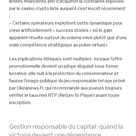
limites financières afin d’acquitter la contrainte imposée
par le casino crypto liste auquel il s’est inscrit récemment
;
– Certains opérateurs exploitent cette dynamique pour
créer artificiellement « success stories » où le gain
apparent résulte surtout du volume misé plutôt que d’une
vraie compétence stratégique au poker virtuel.«
Les implications éthiques sont multiples : lorsque l’offre
promotionnelle devient un piège déguisé sous forme
lucrative, elle nuit à la protection du consommateur et
fausse l’image publique du jeu responsable tel que prôné
par Okeanew​s.Fr, qui recommande aux joueurs toujours
vérifier le taux réel RTP (Return To Player) avant toute
inscription.
Gestion responsable du capital : quand la
victoire devient une dépendance