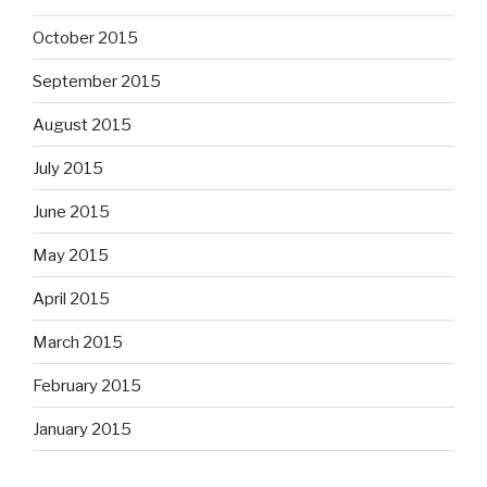
October 2015
September 2015
August 2015
July 2015
June 2015
May 2015
April 2015
March 2015
February 2015
January 2015