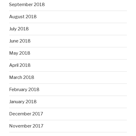
September 2018
August 2018
July 2018
June 2018
May 2018
April 2018
March 2018
February 2018
January 2018
December 2017
November 2017