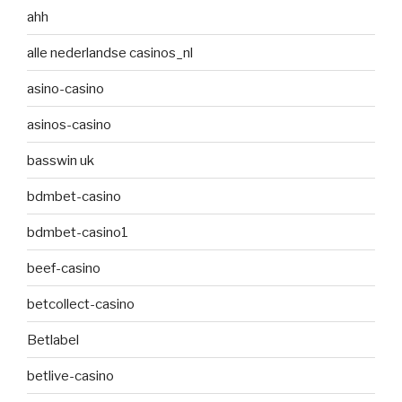
ahh
alle nederlandse casinos_nl
asino-casino
asinos-casino
basswin uk
bdmbet-casino
bdmbet-casino1
beef-casino
betcollect-casino
Betlabel
betlive-casino