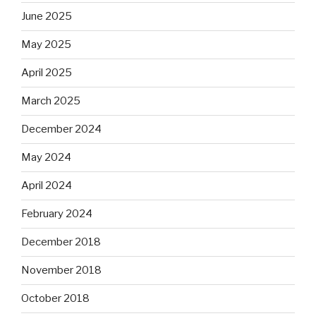
June 2025
May 2025
April 2025
March 2025
December 2024
May 2024
April 2024
February 2024
December 2018
November 2018
October 2018