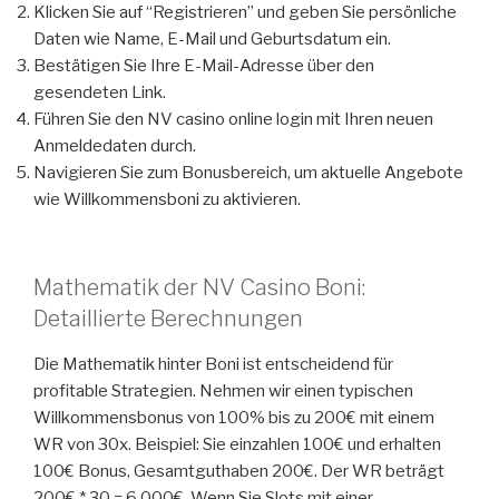
Klicken Sie auf “Registrieren” und geben Sie persönliche
Daten wie Name, E-Mail und Geburtsdatum ein.
Bestätigen Sie Ihre E-Mail-Adresse über den
gesendeten Link.
Führen Sie den NV casino online login mit Ihren neuen
Anmeldedaten durch.
Navigieren Sie zum Bonusbereich, um aktuelle Angebote
wie Willkommensboni zu aktivieren.
Mathematik der NV Casino Boni:
Detaillierte Berechnungen
Die Mathematik hinter Boni ist entscheidend für
profitable Strategien. Nehmen wir einen typischen
Willkommensbonus von 100% bis zu 200€ mit einem
WR von 30x. Beispiel: Sie einzahlen 100€ und erhalten
100€ Bonus, Gesamtguthaben 200€. Der WR beträgt
200€ * 30 = 6.000€. Wenn Sie Slots mit einer