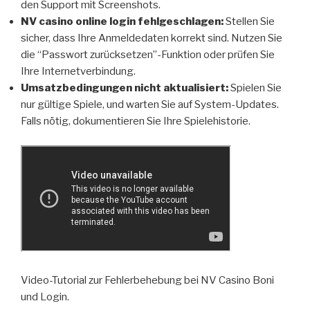
den Support mit Screenshots.
NV casino online login fehlgeschlagen:
Stellen Sie
sicher, dass Ihre Anmeldedaten korrekt sind. Nutzen Sie
die “Passwort zurücksetzen”-Funktion oder prüfen Sie
Ihre Internetverbindung.
Umsatzbedingungen nicht aktualisiert:
Spielen Sie
nur gültige Spiele, und warten Sie auf System-Updates.
Falls nötig, dokumentieren Sie Ihre Spielehistorie.
Video-Tutorial zur Fehlerbehebung bei NV Casino Boni
und Login.