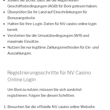
Stellen Sie sicher, dass Sie die Allgemeinen
Geschäftsbedingungen (AGB) für Boni gelesen haben.
Überprüfen Sie Ihr Land auf Einschränkungen für
Bonusangebote.
Halten Sie Ihre Login-Daten für NV casino online login
bereit.
Verstehen Sie die Umsatzbedingungen (WR) und
maximale Einsätze.
Nutzen Sie nur legitime Zahlungsmethoden für Ein- und
Auszahlungen.
Registrierungsschritte für NV Casino
Online Login
Um Boni zu nutzen, müssen Sie sich zunächst
registrieren. Folgen Sie diesen Schritten:
Besuchen Sie die offizielle NV casino online Website.