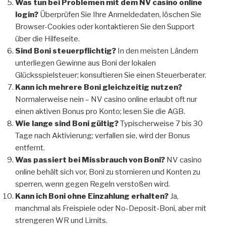
Was tun bei Problemen mit dem NV casino online
login?
Überprüfen Sie Ihre Anmeldedaten, löschen Sie
Browser-Cookies oder kontaktieren Sie den Support
über die Hilfeseite.
Sind Boni steuerpflichtig?
In den meisten Ländern
unterliegen Gewinne aus Boni der lokalen
Glücksspielsteuer; konsultieren Sie einen Steuerberater.
Kann ich mehrere Boni gleichzeitig nutzen?
Normalerweise nein – NV casino online erlaubt oft nur
einen aktiven Bonus pro Konto; lesen Sie die AGB.
Wie lange sind Boni gültig?
Typischerweise 7 bis 30
Tage nach Aktivierung; verfallen sie, wird der Bonus
entfernt.
Was passiert bei Missbrauch von Boni?
NV casino
online behält sich vor, Boni zu stornieren und Konten zu
sperren, wenn gegen Regeln verstoßen wird.
Kann ich Boni ohne Einzahlung erhalten?
Ja,
manchmal als Freispiele oder No-Deposit-Boni, aber mit
strengeren WR und Limits.