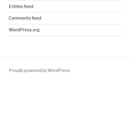
Entries feed
Comments feed
WordPress.org
Proudly powered by WordPress