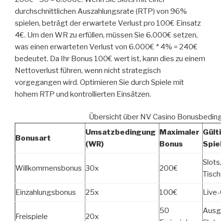
durchschnittlichen Auszahlungsrate (RTP) von 96%
spielen, beträgt der erwartete Verlust pro 100€ Einsatz
4€. Um den WR zu erfüllen, müssen Sie 6.000€ setzen,
was einen erwarteten Verlust von 6.000€ * 4% = 240€
bedeutet. Da Ihr Bonus 100€ wert ist, kann dies zu einem
Nettoverlust führen, wenn nicht strategisch
vorgegangen wird. Optimieren Sie durch Spiele mit
hohem RTP und kontrollierten Einsätzen.
Übersicht über NV Casino Bonusbedi
Umsatzbedingung
Maximaler
Gült
Bonusart
(WR)
Bonus
Spie
Slots
Willkommensbonus
30x
200€
Tisch
Einzahlungsbonus
25x
100€
Live-
50
Ausg
Freispiele
20x