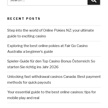
for:
RECENT POSTS
Step into the world of Online Pokies NZ: your ultimate
guide to exciting casino
Exploring the best online pokies at Fair Go Casino
Australia: a beginner’s guide
Spieler-Guide für den Top Casino Bonus Österreich: So
starten Sie richtig ins Jahr 2026
Unlocking fast withdrawal casinos Canada: Best payment
methods for quick payouts
Your essential guide to the best online casinos: tips for
mobile play and real