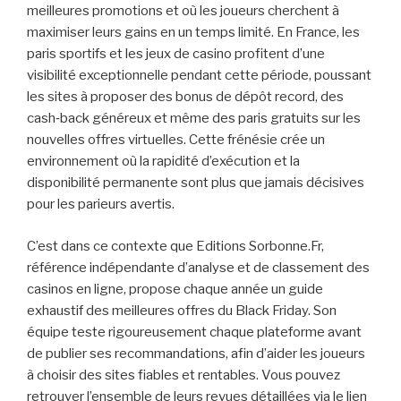
meilleures promotions et où les joueurs cherchent à
maximiser leurs gains en un temps limité. En France, les
paris sportifs et les jeux de casino profitent d’une
visibilité exceptionnelle pendant cette période, poussant
les sites à proposer des bonus de dépôt record, des
cash‑back généreux et même des paris gratuits sur les
nouvelles offres virtuelles. Cette frénésie crée un
environnement où la rapidité d’exécution et la
disponibilité permanente sont plus que jamais décisives
pour les parieurs avertis.
C’est dans ce contexte que Editions Sorbonne.Fr,
référence indépendante d’analyse et de classement des
casinos en ligne, propose chaque année un guide
exhaustif des meilleures offres du Black Friday. Son
équipe teste rigoureusement chaque plateforme avant
de publier ses recommandations, afin d’aider les joueurs
à choisir des sites fiables et rentables. Vous pouvez
retrouver l’ensemble de leurs revues détaillées via le lien