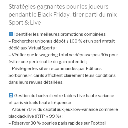
Stratégies gagnantes pour les joueurs
pendant le Black Friday : tirer parti du mix
Sport & Live
Identifier les meilleures promotions combinées
– Rechercher un bonus dépôt ≥ 100 %
et
un pari gratuit
dédié aux Virtual Sports ;
– Vérifier que le wagering total ne dépasse pas 30x pour
éviter une perte inutile du gain potentiel ;
– Privilégier les sites recommandés par Editions
Sorbonne.Fr, car ils affichent clairement leurs conditions
dans leurs revues détaillées.
Gestion du bankroll entre tables Live haute variance
et paris virtuels haute fréquence
– Allouer 70 % du capital aux jeux low‑variance comme le
blackjack live (RTP ≈ 99 %) ;
– Réserver 30 % pour les paris rapides sur Football