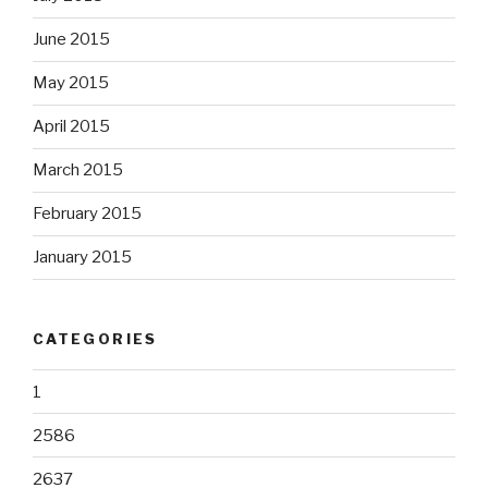
June 2015
May 2015
April 2015
March 2015
February 2015
January 2015
CATEGORIES
1
2586
2637