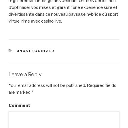
régulièrement leurs guides pendant ce mois décisif afin
d’optimiser vos mises et garantir une expérience sûre et
divertissante dans ce nouveau paysage hybride où sport
virtuel rime avec casino live.​
CATEGORIES
UNCATEGORIZED
Leave a Reply
Your email address will not be published.
Required fields
are marked
*
Comment