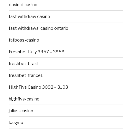
davinci-casino
fast withdraw casino
fast withdrawal casino ontario
fatboss-casino
Freshbet Italy 3957 – 3959
freshbet-brazil
freshbet-france1
HighFlys Casino 3092 – 3103
highflys-casino
julius-casino
kasyno