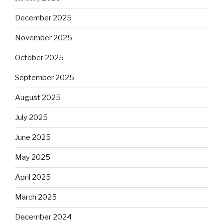
December 2025
November 2025
October 2025
September 2025
August 2025
July 2025
June 2025
May 2025
April 2025
March 2025
December 2024