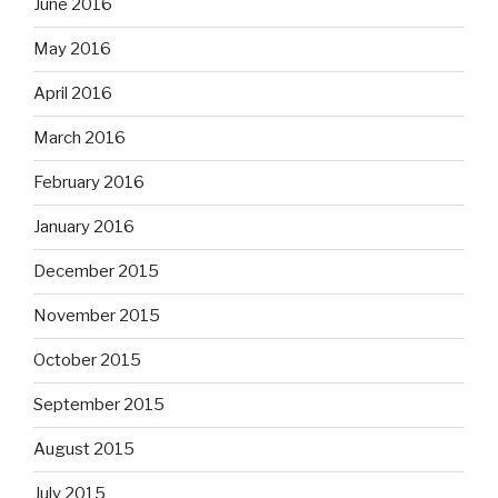
June 2016
May 2016
April 2016
March 2016
February 2016
January 2016
December 2015
November 2015
October 2015
September 2015
August 2015
July 2015