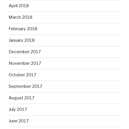
April 2018
March 2018
February 2018
January 2018
December 2017
November 2017
October 2017
September 2017
August 2017
July 2017
June 2017