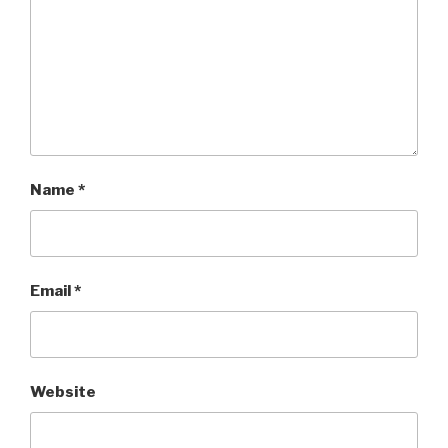
Name
*
Email
*
Website