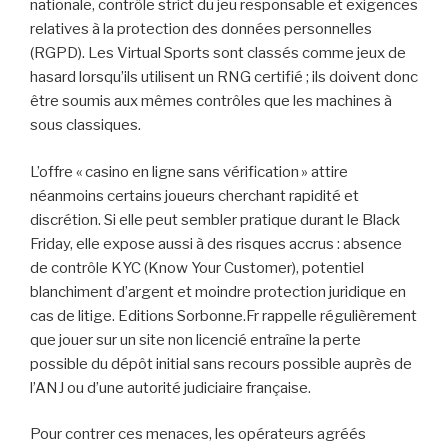
nationale, contrôle strict du jeu responsable et exigences
relatives à la protection des données personnelles
(RGPD). Les Virtual Sports sont classés comme jeux de
hasard lorsqu’ils utilisent un RNG certifié ; ils doivent donc
être soumis aux mêmes contrôles que les machines à
sous classiques.
L’offre « casino en ligne sans vérification » attire
néanmoins certains joueurs cherchant rapidité et
discrétion. Si elle peut sembler pratique durant le Black
Friday, elle expose aussi à des risques accrus : absence
de contrôle KYC (Know Your Customer), potentiel
blanchiment d’argent et moindre protection juridique en
cas de litige. Editions Sorbonne.Fr rappelle régulièrement
que jouer sur un site non licencié entraîne la perte
possible du dépôt initial sans recours possible auprès de
l’ANJ ou d’une autorité judiciaire française.
Pour contrer ces menaces, les opérateurs agréés