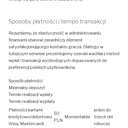
Sposoby płatności i tempo transakcji
Rozumiemy, że elastyczność w administrowaniu
finansami stanowi zasadniczy element
satysfakcjonującego kontaktu gracza. Dlatego w
tutejszym serwisie prezentujemy szeroki wachlarz metod
wpłat i transakcji wychodzących dopasowanych do
preferencji polskich użytkowników.
Sposób płatności
Minimalny depozyt
Termin realizacji wpłaty
Termin realizacji wypłaty
Płatności kartami
jeden do
50
kredytowo/debetowo
Momentalnie
trzech dni
PLN
(Visa, Mastercard)
robocze