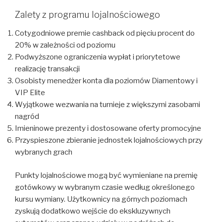
Zalety z programu lojalnościowego
Cotygodniowe premie cashback od pięciu procent do
20% w zależności od poziomu
Podwyższone ograniczenia wypłat i priorytetowe
realizację transakcji
Osobisty menedżer konta dla poziomów Diamentowy i
VIP Elite
Wyjątkowe wezwania na turnieje z większymi zasobami
nagród
Imieninowe prezenty i dostosowane oferty promocyjne
Przyspieszone zbieranie jednostek lojalnościowych przy
wybranych grach
Punkty lojalnościowe mogą być wymieniane na premię
gotówkowy w wybranym czasie według określonego
kursu wymiany. Użytkownicy na górnych poziomach
zyskują dodatkowo wejście do ekskluzywnych