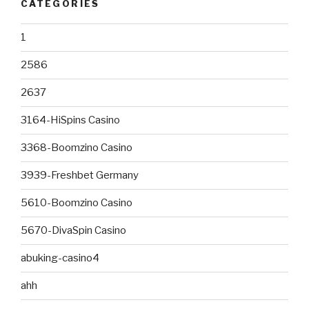
CATEGORIES
1
2586
2637
3164-HiSpins Casino
3368-Boomzino Casino
3939-Freshbet Germany
5610-Boomzino Casino
5670-DivaSpin Casino
abuking-casino4
ahh