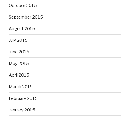
October 2015
September 2015
August 2015
July 2015
June 2015
May 2015
April 2015
March 2015
February 2015
January 2015