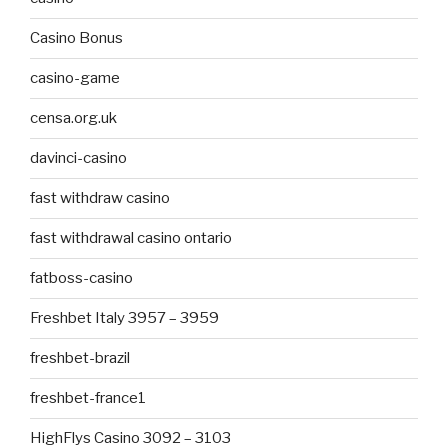
Casino Bonus
casino-game
censa.org.uk
davinci-casino
fast withdraw casino
fast withdrawal casino ontario
fatboss-casino
Freshbet Italy 3957 – 3959
freshbet-brazil
freshbet-france1
HighFlys Casino 3092 – 3103