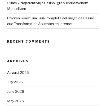
Plinko – Najatraktivnija Casino Igra s Jedinstvenom
Mehanikom
Chicken Road: Una Guía Completa del Juego de Casino
que Transforma las Apuestas en Internet
RECENT COMMENTS
ARCHIVES
August 2026
July 2026
June 2026
May 2026