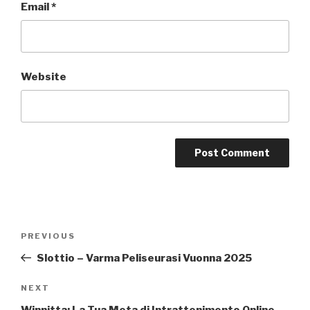
Email
*
Website
Post
PREVIOUS
Previous
navigation
Post
Slottio – Varma Peliseurasi Vuonna 2025
NEXT
Next
Post