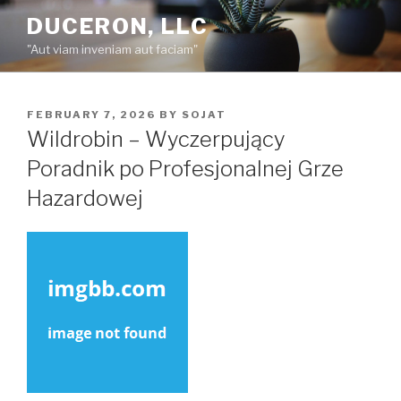
Skip
DUCERON, LLC
to
"Aut viam inveniam aut faciam"
content
POSTED
FEBRUARY 7, 2026
BY
SOJAT
ON
Wildrobin – Wyczerpujący
Poradnik po Profesjonalnej Grze
Hazardowej