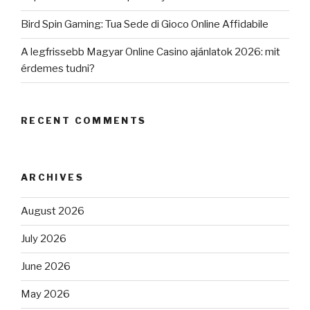
Bird Spin Gaming: Tua Sede di Gioco Online Affidabile
A legfrissebb Magyar Online Casino ajánlatok 2026: mit
érdemes tudni?
RECENT COMMENTS
ARCHIVES
August 2026
July 2026
June 2026
May 2026