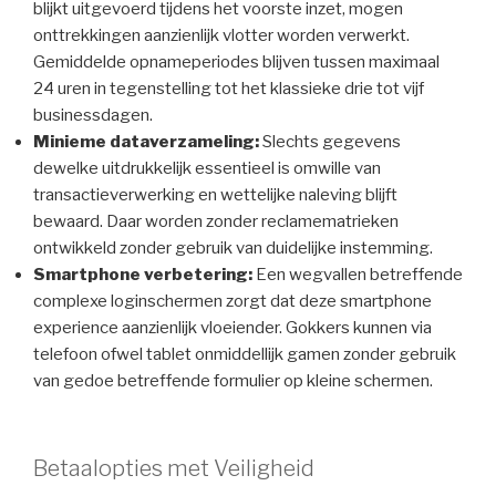
blijkt uitgevoerd tijdens het voorste inzet, mogen
onttrekkingen aanzienlijk vlotter worden verwerkt.
Gemiddelde opnameperiodes blijven tussen maximaal
24 uren in tegenstelling tot het klassieke drie tot vijf
businessdagen.
Minieme dataverzameling:
Slechts gegevens
dewelke uitdrukkelijk essentieel is omwille van
transactieverwerking en wettelijke naleving blijft
bewaard. Daar worden zonder reclamematrieken
ontwikkeld zonder gebruik van duidelijke instemming.
Smartphone verbetering:
Een wegvallen betreffende
complexe loginschermen zorgt dat deze smartphone
experience aanzienlijk vloeiender. Gokkers kunnen via
telefoon ofwel tablet onmiddellijk gamen zonder gebruik
van gedoe betreffende formulier op kleine schermen.
Betaalopties met Veiligheid