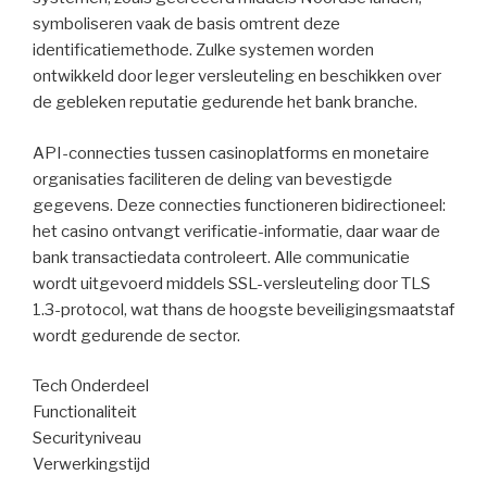
symboliseren vaak de basis omtrent deze
identificatiemethode. Zulke systemen worden
ontwikkeld door leger versleuteling en beschikken over
de gebleken reputatie gedurende het bank branche.
API-connecties tussen casinoplatforms en monetaire
organisaties faciliteren de deling van bevestigde
gegevens. Deze connecties functioneren bidirectioneel:
het casino ontvangt verificatie-informatie, daar waar de
bank transactiedata controleert. Alle communicatie
wordt uitgevoerd middels SSL-versleuteling door TLS
1.3-protocol, wat thans de hoogste beveiligingsmaatstaf
wordt gedurende de sector.
Tech Onderdeel
Functionaliteit
Securityniveau
Verwerkingstijd