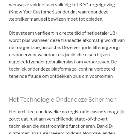
werkwijze voldoet aan volledig tot KYC-regelgeving
(Know Your Customer) zonder dat waardoor deze
gebruiker manueel bewijzen moet tot opladen.
Dit systeem verifieert in directe tijd of het betaler 18+
wordt plus wanneer deze transactie afkomstig wordt van
de toegestane jurisdictie. Deze verfijnde filtering zorgt
ervoor ervoor waardoor elk juridische eisen blijven
nageleefd zonder gebruikerslast om veroorzaken. De
techniek onder deze platforms zal continu verbeterd
teneinde fraude om ontdekken plus om voorkomen.
Het Technologie Onder deze Schermen
Het architectuur dewelke no registratie casino’s mogelijk
zorgt dat, rust aan verschillende state-of-the-art
technieken die gestroomlijnd functioneren. BankID-
systemen, zoals gecreëerd middels Noordse landen,