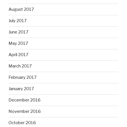
August 2017
July 2017
June 2017
May 2017
April 2017
March 2017
February 2017
January 2017
December 2016
November 2016
October 2016