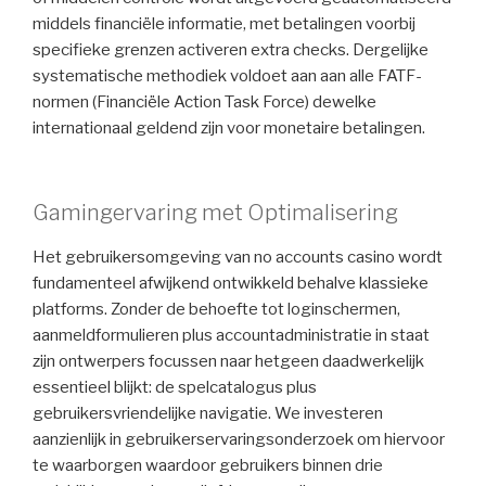
middels financiële informatie, met betalingen voorbij
specifieke grenzen activeren extra checks. Dergelijke
systematische methodiek voldoet aan aan alle FATF-
normen (Financiële Action Task Force) dewelke
internationaal geldend zijn voor monetaire betalingen.
Gamingervaring met Optimalisering
Het gebruikersomgeving van no accounts casino wordt
fundamenteel afwijkend ontwikkeld behalve klassieke
platforms. Zonder de behoefte tot loginschermen,
aanmeldformulieren plus accountadministratie in staat
zijn ontwerpers focussen naar hetgeen daadwerkelijk
essentieel blijkt: de spelcatalogus plus
gebruikersvriendelijke navigatie. We investeren
aanzienlijk in gebruikerservaringsonderzoek om hiervoor
te waarborgen waardoor gebruikers binnen drie