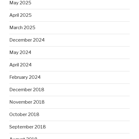
May 2025
April 2025
March 2025
December 2024
May 2024
April 2024
February 2024
December 2018
November 2018
October 2018
September 2018