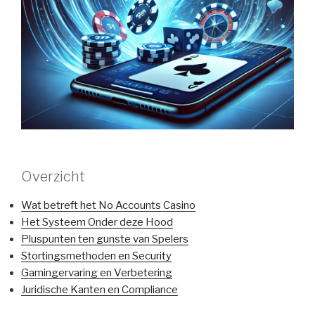
Overzicht
Wat betreft het No Accounts Casino
Het Systeem Onder deze Hood
Pluspunten ten gunste van Spelers
Stortingsmethoden en Security
Gamingervaring en Verbetering
Juridische Kanten en Compliance