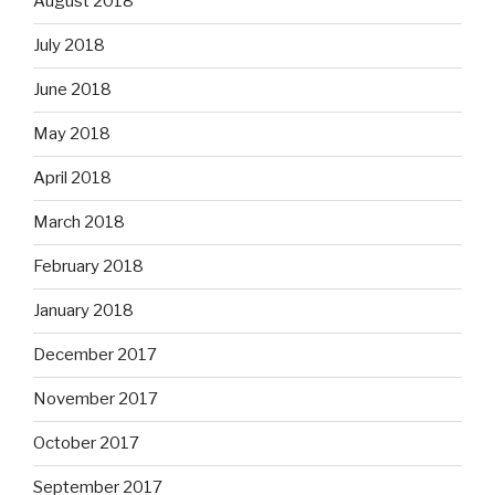
August 2018
July 2018
June 2018
May 2018
April 2018
March 2018
February 2018
January 2018
December 2017
November 2017
October 2017
September 2017