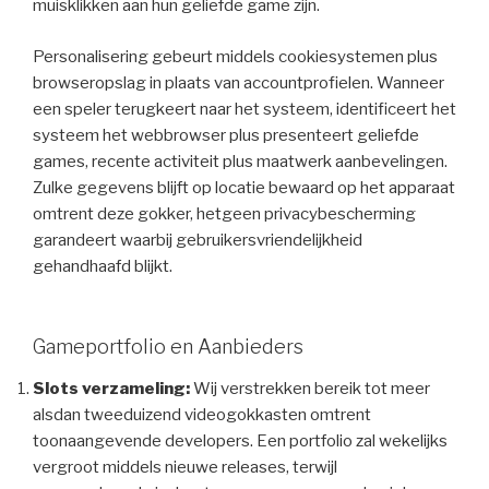
muisklikken aan hun geliefde game zijn.
Personalisering gebeurt middels cookiesystemen plus
browseropslag in plaats van accountprofielen. Wanneer
een speler terugkeert naar het systeem, identificeert het
systeem het webbrowser plus presenteert geliefde
games, recente activiteit plus maatwerk aanbevelingen.
Zulke gegevens blijft op locatie bewaard op het apparaat
omtrent deze gokker, hetgeen privacybescherming
garandeert waarbij gebruikersvriendelijkheid
gehandhaafd blijkt.
Gameportfolio en Aanbieders
Slots verzameling:
Wij verstrekken bereik tot meer
alsdan tweeduizend videogokkasten omtrent
toonaangevende developers. Een portfolio zal wekelijks
vergroot middels nieuwe releases, terwijl