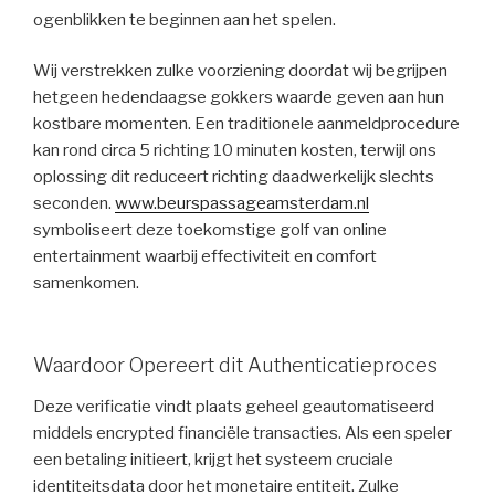
ogenblikken te beginnen aan het spelen.
Wij verstrekken zulke voorziening doordat wij begrijpen
hetgeen hedendaagse gokkers waarde geven aan hun
kostbare momenten. Een traditionele aanmeldprocedure
kan rond circa 5 richting 10 minuten kosten, terwijl ons
oplossing dit reduceert richting daadwerkelijk slechts
seconden.
www.beurspassageamsterdam.nl
symboliseert deze toekomstige golf van online
entertainment waarbij effectiviteit en comfort
samenkomen.
Waardoor Opereert dit Authenticatieproces
Deze verificatie vindt plaats geheel geautomatiseerd
middels encrypted financiële transacties. Als een speler
een betaling initieert, krijgt het systeem cruciale
identiteitsdata door het monetaire entiteit. Zulke