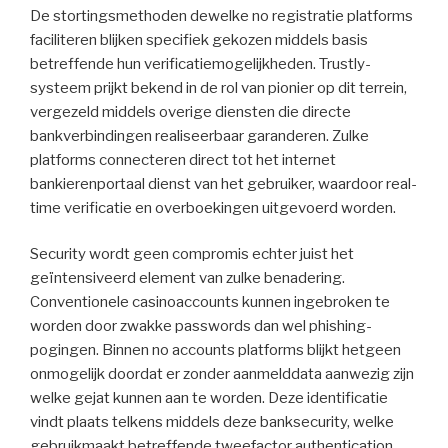
De stortingsmethoden dewelke no registratie platforms
faciliteren blijken specifiek gekozen middels basis
betreffende hun verificatiemogelijkheden. Trustly-
systeem prijkt bekend in de rol van pionier op dit terrein,
vergezeld middels overige diensten die directe
bankverbindingen realiseerbaar garanderen. Zulke
platforms connecteren direct tot het internet
bankierenportaal dienst van het gebruiker, waardoor real-
time verificatie en overboekingen uitgevoerd worden.
Security wordt geen compromis echter juist het
geïntensiveerd element van zulke benadering.
Conventionele casinoaccounts kunnen ingebroken te
worden door zwakke passwords dan wel phishing-
pogingen. Binnen no accounts platforms blijkt hetgeen
onmogelijk doordat er zonder aanmelddata aanwezig zijn
welke gejat kunnen aan te worden. Deze identificatie
vindt plaats telkens middels deze banksecurity, welke
gebruikmaakt betreffende tweefactor authentication