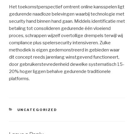
Het toekomstperspectief omtrent online kansspelen ligt
gedurende naadloze belevingen waarbij technologie met
security hand binnen hand gaan. Middels identificatie met
betaling tot consolideren gedurende één vloeiend
proces, schrappen wijzelf overtollige drempels terwijl wij
compliance plus spelersecurity intensiveren. Zulke
methodiek is eigen gedemonstreerd in gebieden waar
dit concept reeds jarenlang winstgevend functioneert,
door gebruikerstevredenheid dewelke systematisch 15-
20% hoger liggen behalve gedurende traditionele
platforms.
CATEGORIES
UNCATEGORIZED