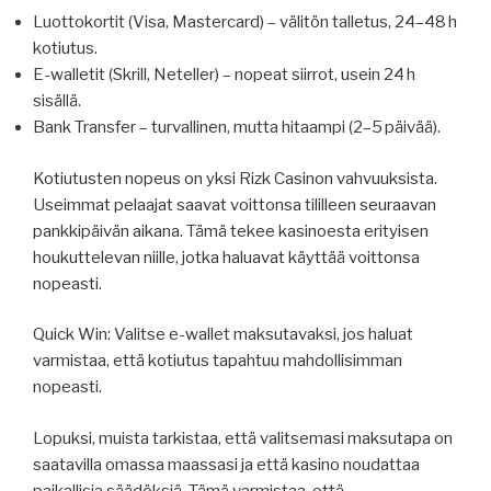
Luottokortit (Visa, Mastercard) – välitön talletus, 24–48 h
kotiutus.
E-walletit (Skrill, Neteller) – nopeat siirrot, usein 24 h
sisällä.
Bank Transfer – turvallinen, mutta hitaampi (2–5 päivää).
Kotiutusten nopeus on yksi Rizk Casinon vahvuuksista.
Useimmat pelaajat saavat voittonsa tililleen seuraavan
pankkipäivän aikana. Tämä tekee kasinoesta erityisen
houkuttelevan niille, jotka haluavat käyttää voittonsa
nopeasti.
Quick Win: Valitse e-wallet maksutavaksi, jos haluat
varmistaa, että kotiutus tapahtuu mahdollisimman
nopeasti.
Lopuksi, muista tarkistaa, että valitsemasi maksutapa on
saatavilla omassa maassasi ja että kasino noudattaa
paikallisia säädöksiä. Tämä varmistaa, että