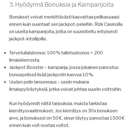
3. Hyödynnä Bonuksia ja Kampanjoita
Bonukset voivat merkittävästi kasvattaa pelikassaasi
ennen kuin suuntaat sen jackpot-peleihin. Rizk Casinolla
on useita kampanjoita, jotka on suunniteltu erityisesti
jackpot-intoilijoille.
Tervetuliaisbonus: 100 % talletusbonus + 200
ilmaiskierrosta.
Jackpot Booster – kampanja, jossa jokainen panostus
bonuspelissä lisää jackpotin kasvua 10 %.
Uuden pelin lanseeraus – usein mukana
ilmaispyöräytyksiä, jotka voivat johtaa suuriin voittoihin.
Kun hyödynnät näitä tarjouksia, muista tarkistaa
kierrätysvaatimukset. Jos kierrätys on 30x bonuksen
arvo, ja bonuksesi on 50 €, sinun täytyy panostaa 1500 €
ennen kuin voit nostaa voitot.