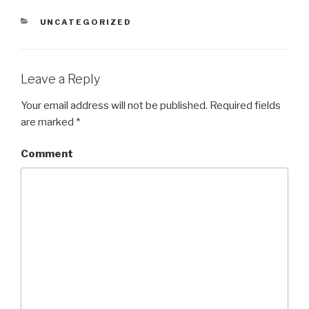
CATEGORIES
UNCATEGORIZED
Leave a Reply
Your email address will not be published.
Required fields
are marked
*
Comment