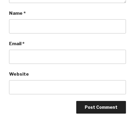
Name
*
Email
*
Website