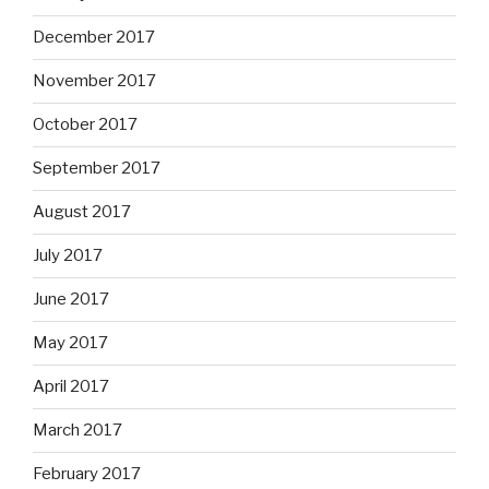
December 2017
November 2017
October 2017
September 2017
August 2017
July 2017
June 2017
May 2017
April 2017
March 2017
February 2017