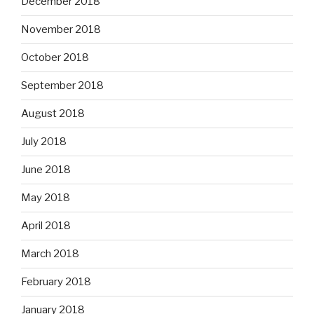
December 2018
November 2018
October 2018
September 2018
August 2018
July 2018
June 2018
May 2018
April 2018
March 2018
February 2018
January 2018