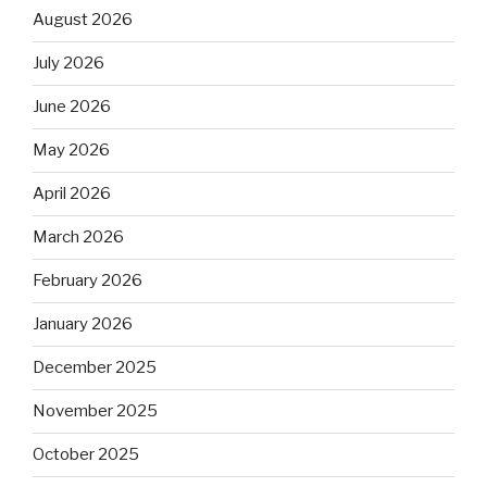
August 2026
July 2026
June 2026
May 2026
April 2026
March 2026
February 2026
January 2026
December 2025
November 2025
October 2025