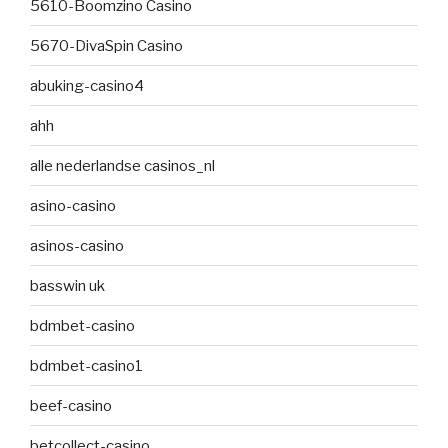
5610-Boomzino Casino
5670-DivaSpin Casino
abuking-casino4
ahh
alle nederlandse casinos_nl
asino-casino
asinos-casino
basswin uk
bdmbet-casino
bdmbet-casino1
beef-casino
betcollect-casino