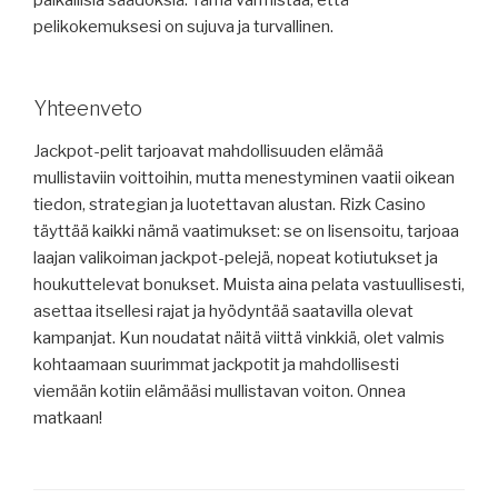
pelikokemuksesi on sujuva ja turvallinen.
Yhteenveto
Jackpot-pelit tarjoavat mahdollisuuden elämää
mullistaviin voittoihin, mutta menestyminen vaatii oikean
tiedon, strategian ja luotettavan alustan. Rizk Casino
täyttää kaikki nämä vaatimukset: se on lisensoitu, tarjoaa
laajan valikoiman jackpot-pelejä, nopeat kotiutukset ja
houkuttelevat bonukset. Muista aina pelata vastuullisesti,
asettaa itsellesi rajat ja hyödyntää saatavilla olevat
kampanjat. Kun noudatat näitä viittä vinkkiä, olet valmis
kohtaamaan suurimmat jackpotit ja mahdollisesti
viemään kotiin elämääsi mullistavan voiton. Onnea
matkaan!