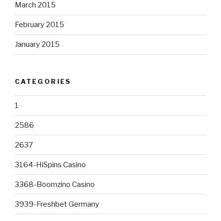
March 2015
February 2015
January 2015
CATEGORIES
1
2586
2637
3164-HiSpins Casino
3368-Boomzino Casino
3939-Freshbet Germany