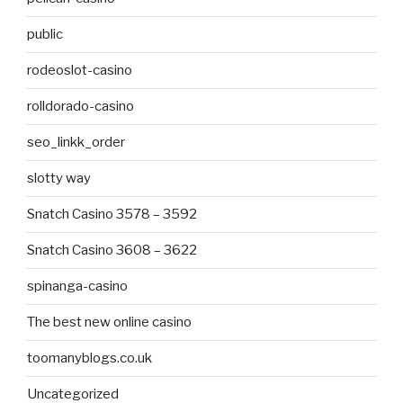
public
rodeoslot-casino
rolldorado-casino
seo_linkk_order
slotty way
Snatch Casino 3578 – 3592
Snatch Casino 3608 – 3622
spinanga-casino
The best new online casino
toomanyblogs.co.uk
Uncategorized