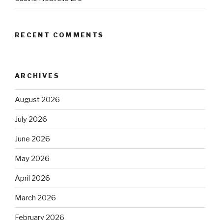
RECENT COMMENTS
ARCHIVES
August 2026
July 2026
June 2026
May 2026
April 2026
March 2026
February 2026