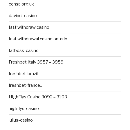
censa.org.uk
davinci-casino
fast withdraw casino
fast withdrawal casino ontario
fatboss-casino
Freshbet Italy 3957 – 3959
freshbet-brazil
freshbet-france1
HighFlys Casino 3092 – 3103
highflys-casino
julius-casino