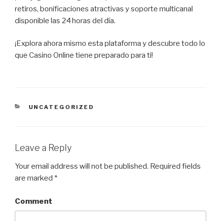
retiros, bonificaciones atractivas y soporte multicanal
disponible las 24 horas del día.
¡Explora ahora mismo esta plataforma y descubre todo lo
que Casino Online tiene preparado para ti!
CATEGORIES
UNCATEGORIZED
Leave a Reply
Your email address will not be published.
Required fields
are marked
*
Comment