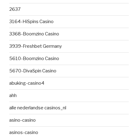
2637
3164-HiSpins Casino
3368-Boomzino Casino
3939-Freshbet Germany
5610-Boomzino Casino
5670-DivaSpin Casino
abuking-casino4
ahh
alle nederlandse casinos_nl
asino-casino
asinos-casino