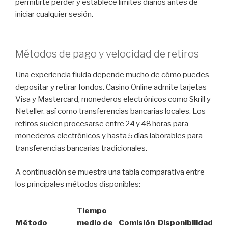
permitirte perder y establece límites diarios antes de
iniciar cualquier sesión.
Métodos de pago y velocidad de retiros
Una experiencia fluida depende mucho de cómo puedes
depositar y retirar fondos. Casino Online admite tarjetas
Visa y Mastercard, monederos electrónicos como Skrill y
Neteller, así como transferencias bancarias locales. Los
retiros suelen procesarse entre 24 y 48 horas para
monederos electrónicos y hasta 5 días laborables para
transferencias bancarias tradicionales.
A continuación se muestra una tabla comparativa entre
los principales métodos disponibles:
Tiempo
Método
medio de
Comisión
Disponibilidad