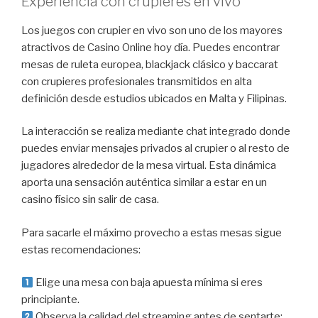
Experiencia con crupieres en vivo
Los juegos con crupier en vivo son uno de los mayores
atractivos de Casino Online hoy día. Puedes encontrar
mesas de ruleta europea, blackjack clásico y baccarat
con crupieres profesionales transmitidos en alta
definición desde estudios ubicados en Malta y Filipinas.
La interacción se realiza mediante chat integrado donde
puedes enviar mensajes privados al crupier o al resto de
jugadores alrededor de la mesa virtual. Esta dinámica
aporta una sensación auténtica similar a estar en un
casino físico sin salir de casa.
Para sacarle el máximo provecho a estas mesas sigue
estas recomendaciones:
Elige una mesa con baja apuesta mínima si eres
principiante.
Observa la calidad del streaming antes de sentarte;