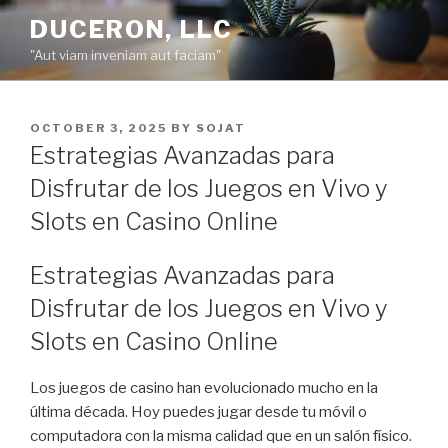
Skip
DUCERON, LLC
to
"Aut viam inveniam aut faciam"
content
POSTED
OCTOBER 3, 2025
BY
SOJAT
ON
Estrategias Avanzadas para
Disfrutar de los Juegos en Vivo y
Slots en Casino Online
Estrategias Avanzadas para
Disfrutar de los Juegos en Vivo y
Slots en Casino Online
Los juegos de casino han evolucionado mucho en la
última década. Hoy puedes jugar desde tu móvil o
computadora con la misma calidad que en un salón físico.