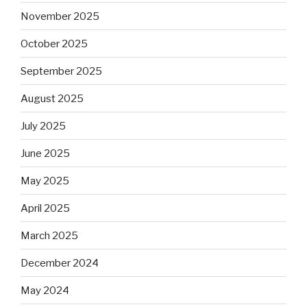
November 2025
October 2025
September 2025
August 2025
July 2025
June 2025
May 2025
April 2025
March 2025
December 2024
May 2024