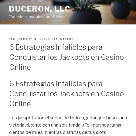
Skip
DUCERON, LLC
to
"Aut viam inveniam aut faciam"
content
POSTED
OCTOBER 8, 2025
BY
SOJAT
ON
6 Estrategias Infalibles para
Conquistar los Jackpots en Casino
Online
6 Estrategias Infalibles para
Conquistar los Jackpots en Casino
Online
Los jackpots son el sueño de todo jugador que busca una
victoria gigante con una sola tirada. ¿Te imaginas ganar
cientos de miles mientras disfrutas de tus slots