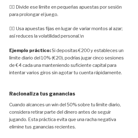
２️⃣ Divide ese límite en pequeñas apuestas por sesión
para prolongar el juego.
３️⃣ Usa apuestas fijas en lugar de variar montos al azar;
así reduces la volatilidad personal.\n
Ejemplo práctico:
Si depositas €200 y estableces un
límite diario del 10% (€20), podrías jugar cinco sesiones
de €4 cada una manteniendo suficiente capital para
intentar varios giros sin agotar tu cuenta rápidamente.
Racionaliza tus ganancias
Cuando alcances un win del 50% sobre tu límite diario,
considera retirar parte del dinero antes de seguir
jugando. Esta práctica evita que una racha negativa
elimine tus ganancias recientes.