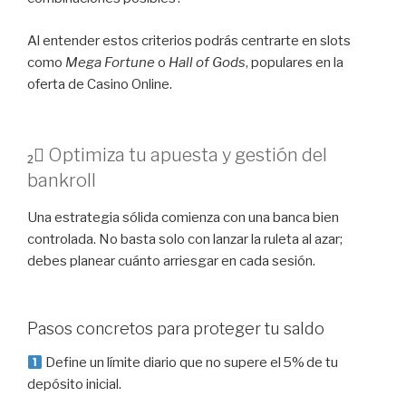
Al entender estos criterios podrás centrarte en slots
como
Mega Fortune
o
Hall of Gods
, populares en la
oferta de Casino Online.
₂️⃣ Optimiza tu apuesta y gestión del
bankroll
Una estrategia sólida comienza con una banca bien
controlada. No basta solo con lanzar la ruleta al azar;
debes planear cuánto arriesgar en cada sesión.
Pasos concretos para proteger tu saldo
Define un límite diario que no supere el 5% de tu
depósito inicial.