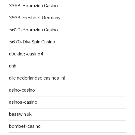
3368-Boomzino Casino
3939-Freshbet Germany
5610-Boomzino Casino
5670-DivaSpin Casino
abuking-casino4
ahh
alle nederlandse casinos_nl
asino-casino
asinos-casino
basswin uk
bdmbet-casino