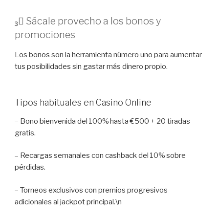
₃️⃣ Sácale provecho a los bonos y
promociones
Los bonos son la herramienta número uno para aumentar
tus posibilidades sin gastar más dinero propio.
Tipos habituales en Casino Online
– Bono bienvenida del 100% hasta €500 + 20 tiradas
gratis.
– Recargas semanales con cashback del 10% sobre
pérdidas.
– Torneos exclusivos con premios progresivos
adicionales al jackpot principal.\n