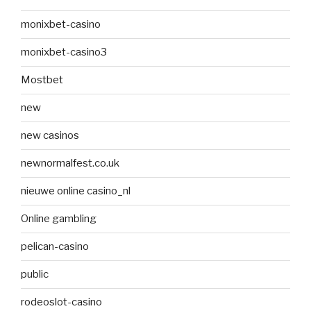
monixbet-casino
monixbet-casino3
Mostbet
new
new casinos
newnormalfest.co.uk
nieuwe online casino_nl
Online gambling
pelican-casino
public
rodeoslot-casino