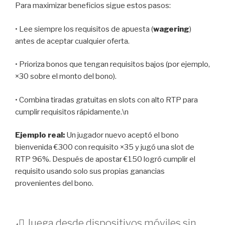
Para maximizar beneficios sigue estos pasos:
• Lee siempre los requisitos de apuesta (
wagering
)
antes de aceptar cualquier oferta.
• Prioriza bonos que tengan requisitos bajos (por ejemplo,
×30 sobre el monto del bono).
• Combina tiradas gratuitas en slots con alto RTP para
cumplir requisitos rápidamente.\n
Ejemplo real:
Un jugador nuevo aceptó el bono
bienvenida €300 con requisito ×35 y jugó una slot de
RTP 96%. Después de apostar €150 logró cumplir el
requisito usando solo sus propias ganancias
provenientes del bono.
₄️⃣ Juega desde dispositivos móviles sin