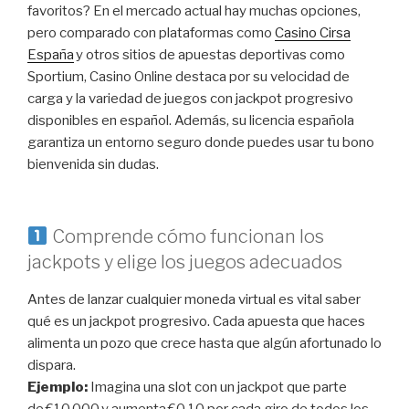
favoritos? En el mercado actual hay muchas opciones,
pero comparado con plataformas como
Casino Cirsa
España
y otros sitios de apuestas deportivas como
Sportium, Casino Online destaca por su velocidad de
carga y la variedad de juegos con jackpot progresivo
disponibles en español. Además, su licencia española
garantiza un entorno seguro donde puedes usar tu bono
bienvenida sin dudas.
Comprende cómo funcionan los
jackpots y elige los juegos adecuados
Antes de lanzar cualquier moneda virtual es vital saber
qué es un jackpot progresivo. Cada apuesta que haces
alimenta un pozo que crece hasta que algún afortunado lo
dispara.
Ejemplo:
Imagina una slot con un jackpot que parte
de €10 000 y aumenta €0,10 por cada giro de todos los