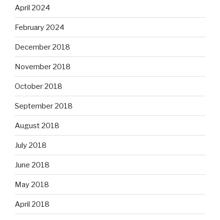
April 2024
February 2024
December 2018
November 2018
October 2018
September 2018
August 2018
July 2018
June 2018
May 2018
April 2018