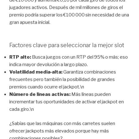
jugadores activos. Después de mil millones de giros el
premio podría superar los €100 000 sin necesidad de una
gran apuesta inicial.
Factores clave para seleccionar la mejor slot
RTP alto:
Busca juegos con un RTP del 95% o más; eso
indica mayor devolución a largo plazo.
Volatilidad media‑alta:
Garantiza combinaciones
frecuentes pero también la posibilidad de grandes
premios cuando ocurre el jackpot.\n
Número de líneas activas:
Más líneas pueden
incrementar tus oportunidades de activar el jackpot en
cada giro.\n
¿Sabías que las máquinas con más carretes suelen
ofrecer jackpots más elevados porque hay más
combinaciones posibles?