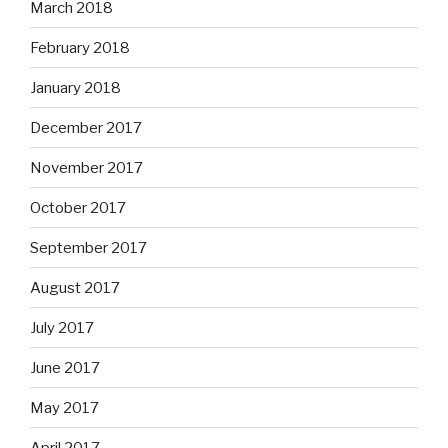
March 2018
February 2018
January 2018
December 2017
November 2017
October 2017
September 2017
August 2017
July 2017
June 2017
May 2017
April 2017