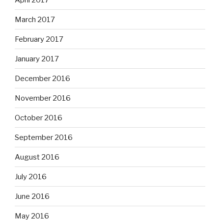
March 2017
February 2017
January 2017
December 2016
November 2016
October 2016
September 2016
August 2016
July 2016
June 2016
May 2016