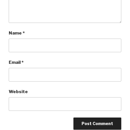
Name
*
Email
*
Website