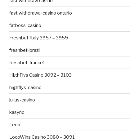
fast withdraw casino
fast withdrawal casino ontario
fatboss-casino
Freshbet Italy 3957 – 3959
freshbet-brazil
freshbet-france1
HighFlys Casino 3092 – 3103
highflys-casino
julius-casino
kasyno
Leon
LocoWins Casino 3080 – 3091