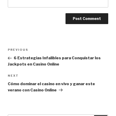
Post
PREVIOUS
Previous
navigation
Post
6 Estrategias Infalibles para Conquistar los
Jackpots en Casino Online
NEXT
Next
Post
Cómo dominar el casino en vivo y ganar este
verano con Casino Online