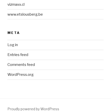
vizmaxx.cl
www.etslousberg.be
META
Log in
Entries feed
Comments feed
WordPress.org
Proudly powered by WordPress