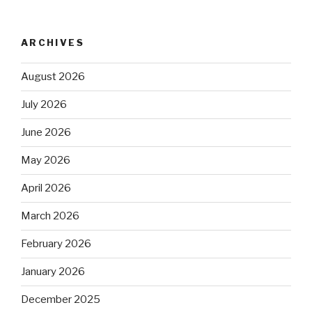
ARCHIVES
August 2026
July 2026
June 2026
May 2026
April 2026
March 2026
February 2026
January 2026
December 2025