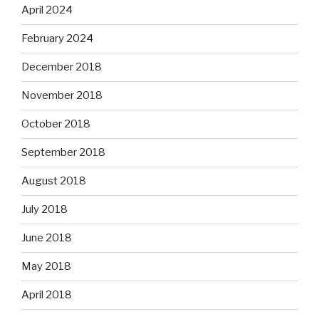
April 2024
February 2024
December 2018
November 2018
October 2018
September 2018
August 2018
July 2018
June 2018
May 2018
April 2018