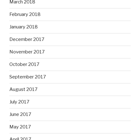
March 2018
February 2018
January 2018
December 2017
November 2017
October 2017
September 2017
August 2017
July 2017
June 2017
May 2017
April 2017