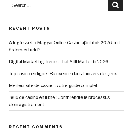
Search
Searc
for:
RECENT POSTS
A legfrissebb Magyar Online Casino ajánlatok 2026: mit
érdemes tudni?
Digital Marketing Trends That Still Matter in 2026
Top casino en ligne : Bienvenue dans l’univers des jeux
Meilleur site de casino : votre guide complet
Jeux de casino en ligne : Comprendre le processus
d’enregistrement
RECENT COMMENTS