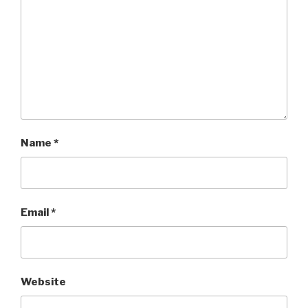
Name
*
Email
*
Website