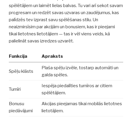
spēlētājiem un laimēt lielas balvas. Tu vari arī sekot savam
progresam un redzēt savas uzvaras un zaudējumus, kas
palīdzēs tev izprast savu spēlēšanas stilu. Un
neaizmirsīsim par akcijām un bonusiem, kas ir pieejami
tikai lietotnes lietotājiem — tas ir vēl viens veids, kā
palielināt savas izredzes uzvarēt.
Funkcija
Apraksts
Plaša spēļu izvēle, tostarp automāti un
Spēļu klāsts
galda spēles.
Iespēja piedalīties turnīros ar citiem
Turnīri
spēlētājiem.
Bonusu
Akcijas pieejamas tikai mobilās lietotnes
piedāvājumi
lietotājiem.