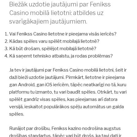
Biežāk uzdotie jautājumi par Fenikss
Casino mobilā lietotni: atbildes uz
svarīgākajiem jautājumiem.
Vai Fenikss Casino lietotne ir pieejama visās ierīcēs?
Kādas spēles varu spēlēt mobilajā lietotnē?
Kā būt drošam, spēlējot mobilajā lietotnē?
Kā saņemt tehnisko atbalstu, ja rodas problēmas?
Ja tev ir jautājumi par Fenikss Casino mobilā lietotni, šeit ir
daži bieži uzdotie jautājumi. Pirmkārt, lietotne ir pieejama
gan Android, gan iOS ierīcēm, tāpēc neatkarīgi no tā, kuru
platformu tu izmanto, tu vari baudīt spēles. Otrkārt, tu vari
spēlēt gandrīz visas spēles, kas pieejamas arī datora
versijā, ieskaitot populārākos spēļu automātus un galda
spēles.
Runājot par drošību, Fenikss kazino nodrošina augstus
drošības standartus, tāpēc vari būt drošs, ka tavi dati ir