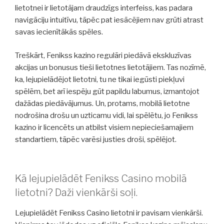
lietotnei ir lietotājam draudzīgs interfeiss, kas padara
navigāciju intuitīvu, tāpēc pat iesācējiem nav grūti atrast
savas iecienītākās spēles.
Treškārt, Fenikss kazino regulāri piedāvā ekskluzīvas
akcijas un bonusus tieši lietotnes lietotājiem. Tas nozīmē,
ka, lejupielādējot lietotni, tu ne tikai iegūsti piekļuvi
spēlēm, bet arī iespēju gūt papildu labumus, izmantojot
dažādas piedāvājumus. Un, protams, mobilā lietotne
nodrošina drošu un uzticamu vidi, lai spēlētu, jo Fenikss
kazino ir licencēts un atbilst visiem nepieciešamajiem
standartiem, tāpēc varēsi justies droši, spēlējot.
Kā lejupielādēt Fenikss Casino mobilā
lietotni? Daži vienkārši soļi.
Lejupielādēt Fenikss Casino lietotni ir pavisam vienkārši.