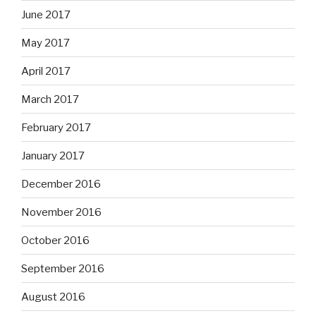
June 2017
May 2017
April 2017
March 2017
February 2017
January 2017
December 2016
November 2016
October 2016
September 2016
August 2016