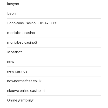
kasyno
Leon
LocoWins Casino 3080 – 3091
monixbet-casino
monixbet-casino3
Mostbet
new
new casinos
newnormalfest.co.uk
nieuwe online casino_nl
Online gambling