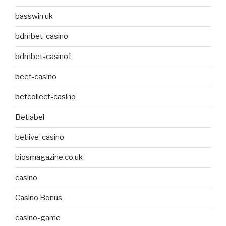
basswin uk
bdmbet-casino
bdmbet-casino1
beef-casino
betcollect-casino
Betlabel
betlive-casino
biosmagazine.co.uk
casino
Casino Bonus
casino-game