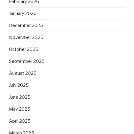
February 2026
January 2026
December 2025
November 2025
October 2025
September 2025
August 2025
July 2025
June 2025
May 2025
April 2025
March 2025