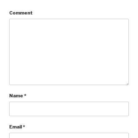
Comment
Name
*
Email
*