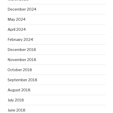
December 2024
May 2024
April 2024
February 2024
December 2018
November 2018
October 2018
September 2018
August 2018
July 2018
June 2018