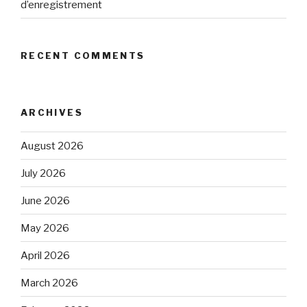
d’enregistrement
RECENT COMMENTS
ARCHIVES
August 2026
July 2026
June 2026
May 2026
April 2026
March 2026