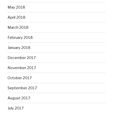
May 2018
April 2018
March 2018
February 2018
January 2018
December 2017
November 2017
October 2017
September 2017
August 2017
July 2017