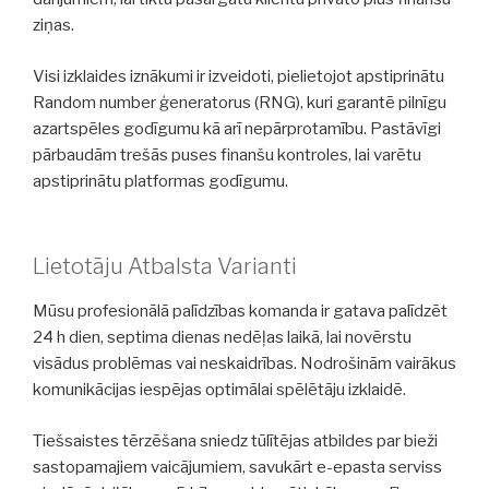
ziņas.
Visi izklaides iznākumi ir izveidoti, pielietojot apstiprinātu
Random number ģeneratorus (RNG), kuri garantē pilnīgu
azartspēles godīgumu kā arī nepārprotamību. Pastāvīgi
pārbaudām trešās puses finanšu kontroles, lai varētu
apstiprinātu platformas godīgumu.
Lietotāju Atbalsta Varianti
Mūsu profesionālā palīdzības komanda ir gatava palīdzēt
24 h dien, septima dienas nedēļas laikā, lai novērstu
visādus problēmas vai neskaidrības. Nodrošinām vairākus
komunikācijas iespējas optimālai spēlētāju izklaidē.
Tiešsaistes tērzēšana sniedz tūlītējas atbildes par bieži
sastopamajiem vaicājumiem, savukārt e-epasta serviss