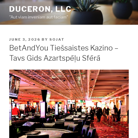
Skip
DUCERON, LLC
to
"Aut viam inveniam aut faciam"
content
POSTED
JUNE 3, 2026
BY
SOJAT
ON
BetAndYou Tiešsaistes Kazino –
Tavs Gids Azartspēļu Sfērā