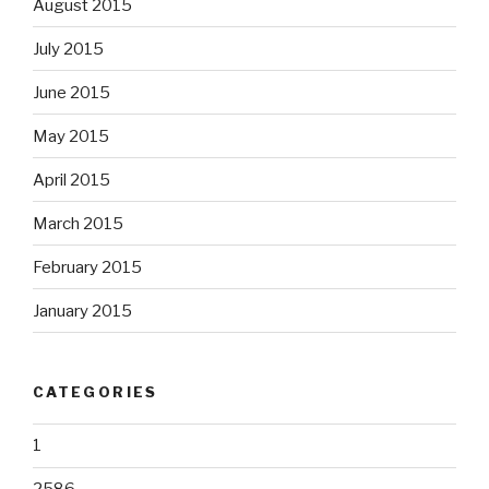
August 2015
July 2015
June 2015
May 2015
April 2015
March 2015
February 2015
January 2015
CATEGORIES
1