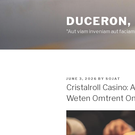
Skip
to
DUCERON,
content
"Aut viam inveniam aut faciam
POSTED
JUNE 3, 2026
BY
SOJAT
ON
Cristalroll Casino:
Weten Omtrent On