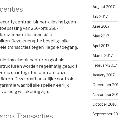
August 2017
icenties
July 2017
t security centraal binnen alles hetgeen
June 2017
toepassing van 256-bits SSL-
e standaard die financiële
May 2017
iken. Deze encryptie beveiligt alle
April 2017
ële transacties tegen illegale toegang.
March 2017
ulering alsook hanteren globale
February 2017
astructuren worden regelmatig geaudit
en die de integriteit omtrent onze
January 2017
ifiëren. Deze onafhankelijke controles
December 20
rantie waarbij alle spellen eerlijk
olledig willekeurig zijn.
November 20
October 2016
September 20
sook Transacties