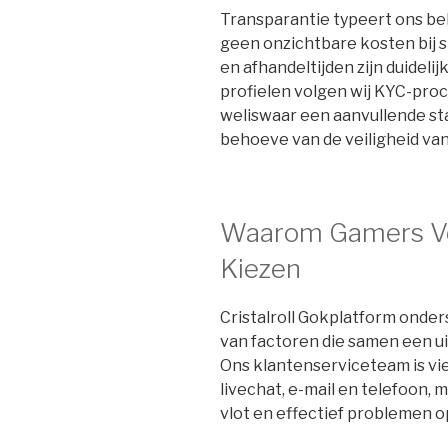
Transparantie typeert ons be
geen onzichtbare kosten bij 
en afhandeltijden zijn duidel
profielen volgen wij KYC-proce
weliswaar een aanvullende sta
behoeve van de veiligheid van
Waarom Gamers Vo
Kiezen
Cristalroll Gokplatform onder
van factoren die samen een u
Ons klantenserviceteam is vie
livechat, e-mail en telefoon,
vlot en effectief problemen o