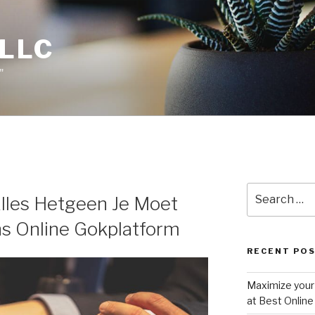
 LLC
"
Search
 Alles Hetgeen Je Moet
for:
s Online Gokplatform
RECENT PO
Maximize your 
at Best Online