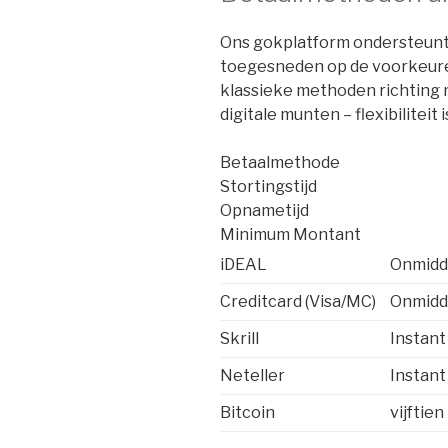
Ons gokplatform ondersteunt 
toegesneden op de voorkeur
klassieke methoden richting
digitale munten – flexibiliteit
Betaalmethode
Stortingstijd
Opnametijd
Minimum Montant
iDEAL
Onmidde
Creditcard (Visa/MC)
Onmidde
Skrill
Instant
Neteller
Instant
Bitcoin
vijftie