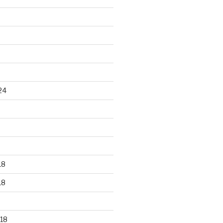
24
18
18
18