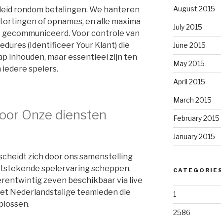
August 2015
leid rondom betalingen. We hanteren
stortingen of opnames, en alle maxima
July 2015
ijk gecommuniceerd. Voor controle van
dures (Identificeer Your Klant) die
June 2015
p inhouden, maar essentieel zijn ten
May 2015
 iedere spelers.
April 2015
March 2015
or Onze diensten
February 2015
January 2015
scheidt zich door ons samenstelling
itstekende spelervaring scheppen.
CATEGORIE
rentwintig zeven beschikbaar via live
 met Nederlandstalige teamleden die
1
plossen.
2586