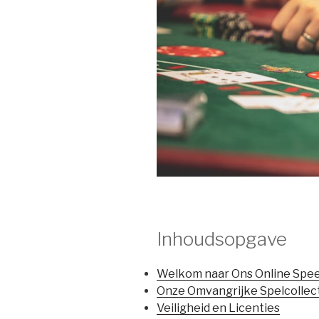
Inhoudsopgave
Welkom naar Ons Online Spee
Onze Omvangrijke Spelcollec
Veiligheid en Licenties