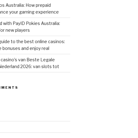
s Australia: How prepaid
nce your gaming experience
d with PayID Pokies Australia:
for new players
guide to the best online casinos:
 bonuses and enjoy real
 casino’s van Beste Legale
ederland 2026: van slots tot
MMENTS