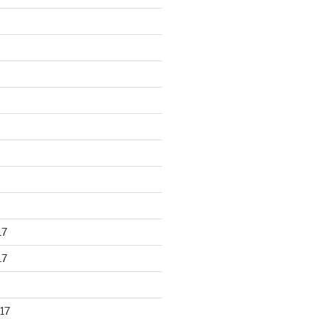
17
17
17