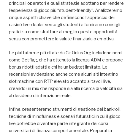
principali operatori e quali strategie adottano per rendere
l’esperienza di gioco più “student‑friendly”. Analizzeremo
cinque aspetti chiave che definiscono l’approccio dei
casinò live‑dealer verso gli studenti e forniremo consigli
pratici su come sfruttare al meglio queste opportunità
senza compromettere la salute finanziaria o emotiva.
Le piattaforme più citate da Cir Onlus.Org includono nomi
come Betflag, che ha ottenuto la licenza ADM e propone
bonus ridotti adatti a chi ha un budget limitato. Le
recensioni evidenziano anche come alcuni siti integrino
slot machine con RTP elevato accanto ai tavoli live,
creando un mix che risponde sia alla ricerca di velocità sia
al desiderio di interazione reale.
Infine, presenteremo strumenti di gestione del bankroll,
tecniche di mindfulness e scenari futuristici in cui il gioco
live potrebbe diventare parte integrante dei corsi
universitari di finanza comportamentale. Preparati a