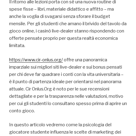
Il ritorno alle lezioni porta con sé una nuova routine di
spese fisse – libri, materiale didattico e affitto – ma
anche la voglia di svagarsi senza sforare il budget
mensile. Per gli studenti che amano il brivido del tavolo da
gioco online, i casinò live‑dealer stanno rispondendo con
offerte pensate proprio per questa realtà economica
limitata.
https://www.cir-onlus.org/
offre una panoramica
imparziale sui migliori siti live‑dealer e sui bonus pensati
per chi deve far quadrare i conti con la vita universitaria –
è il punto di partenza ideale per orientarsi nel panorama
attuale. Cir Onlus.Org è noto per le sue recensioni
dettagliate e per la trasparenza nelle valutazioni, motivo
per cui gli studenti lo consultano spesso prima di aprire un
conto gioco.
In questo articolo vedremo come la psicologia del
giocatore studente influenza le scelte di marketing dei