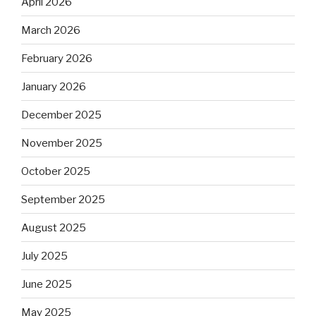
April 2026
March 2026
February 2026
January 2026
December 2025
November 2025
October 2025
September 2025
August 2025
July 2025
June 2025
May 2025