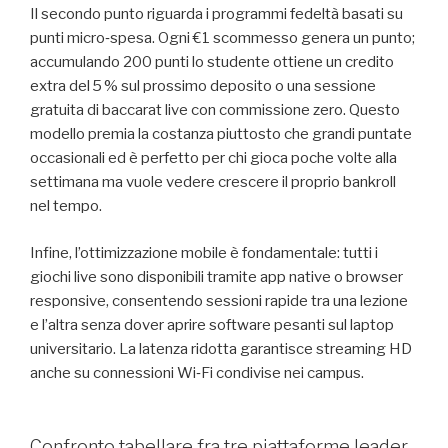
Il secondo punto riguarda i programmi fedeltà basati su
punti micro‑spesa. Ogni €1 scommesso genera un punto;
accumulando 200 punti lo studente ottiene un credito
extra del 5 % sul prossimo deposito o una sessione
gratuita di baccarat live con commissione zero. Questo
modello premia la costanza piuttosto che grandi puntate
occasionali ed è perfetto per chi gioca poche volte alla
settimana ma vuole vedere crescere il proprio bankroll
nel tempo.
Infine, l’ottimizzazione mobile è fondamentale: tutti i
giochi live sono disponibili tramite app native o browser
responsive, consentendo sessioni rapide tra una lezione
e l’altra senza dover aprire software pesanti sul laptop
universitario. La latenza ridotta garantisce streaming HD
anche su connessioni Wi‑Fi condivise nei campus.
Confronto tabellare fra tre piattaforme leader