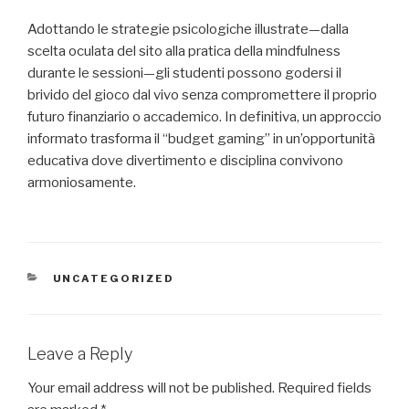
Adottando le strategie psicologiche illustrate—dalla
scelta oculata del sito alla pratica della mindfulness
durante le sessioni—gli studenti possono godersi il
brivido del gioco dal vivo senza compromettere il proprio
futuro finanziario o accademico. In definitiva, un approccio
informato trasforma il “budget gaming” in un’opportunità
educativa dove divertimento e disciplina convivono
armoniosamente.
CATEGORIES
UNCATEGORIZED
Leave a Reply
Your email address will not be published.
Required fields