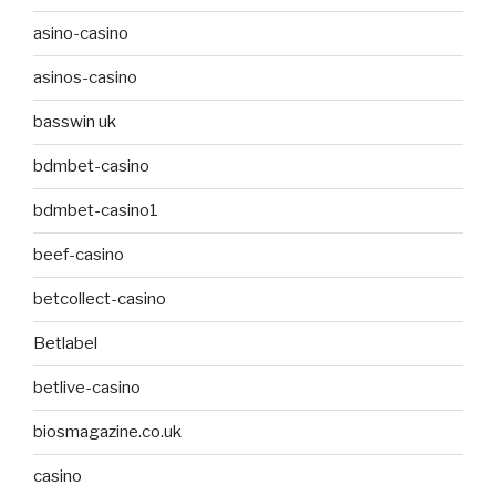
asino-casino
asinos-casino
basswin uk
bdmbet-casino
bdmbet-casino1
beef-casino
betcollect-casino
Betlabel
betlive-casino
biosmagazine.co.uk
casino