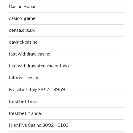
Casino Bonus
casino-game
censa.org.uk
davinci-casino
fast withdraw casino
fast withdrawal casino ontario
fatboss-casino
Freshbet Italy 3957 – 3959
freshbet-brazil
freshbet-france1
HighFlys Casino 3092 – 3103