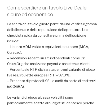
Come scegliere un tavolo Live‑Dealer
sicuro ed economico
La scelta del tavolo giusto parte da una verifica rigorosa
della licenza e della reputazione dell’operatore. Una
checklist rapida da consultare prima dell’iscrizione
include:
– Licenza ADM valida o equivalente europeo (MGA,
Curacao).
– Recensioni recenti su siti indipendenti come Cir
Onlus.Org che analizzano payout e assistenza clienti.
– Percentuale RTP dichiarata per ogni variante di gioco
live (es.: roulette europea RTP = 97,3 %).
– Presenza di protocolli SSL e audit da parte di enti terzi
(eCOGRA).
Le varianti di gioco a bassa volatilità sono
particolarmente adatte al budget studentesco perché