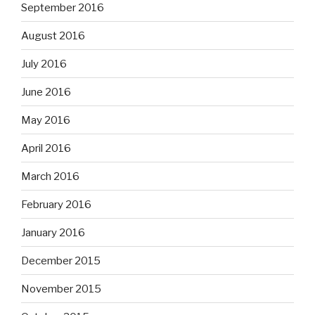
September 2016
August 2016
July 2016
June 2016
May 2016
April 2016
March 2016
February 2016
January 2016
December 2015
November 2015