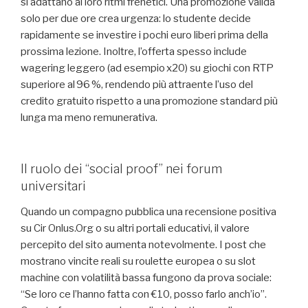
si adattano ai loro ritmi frenetici. Una promozione valida
solo per due ore crea urgenza: lo studente decide
rapidamente se investire i pochi euro liberi prima della
prossima lezione. Inoltre, l’offerta spesso include
wagering leggero (ad esempio x20) su giochi con RTP
superiore al 96 %, rendendo più attraente l’uso del
credito gratuito rispetto a una promozione standard più
lunga ma meno remunerativa.
Il ruolo dei “social proof” nei forum
universitari
Quando un compagno pubblica una recensione positiva
su Cir Onlus.Org o su altri portali educativi, il valore
percepito del sito aumenta notevolmente. I post che
mostrano vincite reali su roulette europea o su slot
machine con volatilità bassa fungono da prova sociale:
“Se loro ce l’hanno fatta con €10, posso farlo anch’io”.