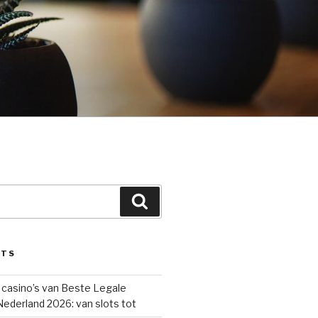
Search
STS
 casino’s van Beste Legale
ederland 2026: van slots tot