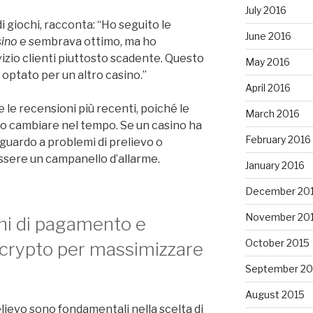
July 2016
 giochi, racconta: “Ho seguito le
June 2016
sino
e sembrava ottimo, ma ho
zio clienti piuttosto scadente. Questo
May 2016
 optato per un altro casino.”
April 2016
 le recensioni più recenti, poiché le
March 2016
no cambiare nel tempo. Se un casino ha
February 2016
guardo a problemi di prelievo o
essere un campanello d’allarme.
January 2016
December 20
November 20
ni di pagamento e
October 2015
o crypto per massimizzare
September 20
August 2015
lievo sono fondamentali nella scelta di