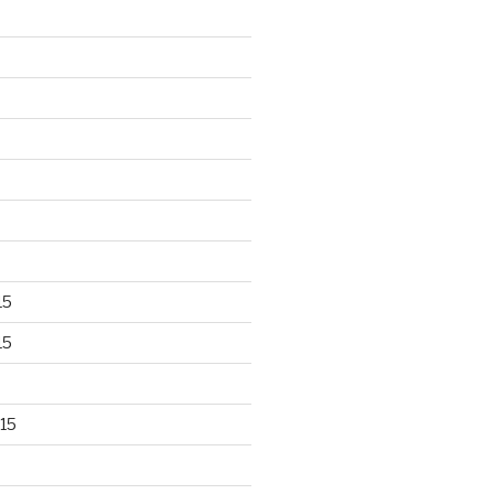
15
15
15