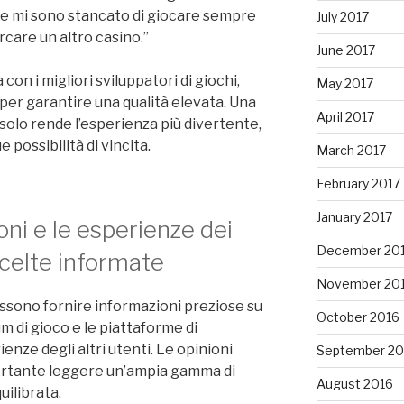
fine mi sono stancato di giocare sempre
July 2017
ercare un altro casino.”
June 2017
 con i migliori sviluppatori di giochi,
May 2017
er garantire una qualità elevata. Una
April 2017
solo rende l’esperienza più divertente,
possibilità di vincita.
March 2017
February 2017
January 2017
ni e le esperienze dei
December 20
scelte informate
November 20
ossono fornire informazioni preziose su
October 2016
rum di gioco e le piattaforme di
enze degli altri utenti. Le opinioni
September 20
portante leggere un’ampia gamma di
August 2016
ilibrata.