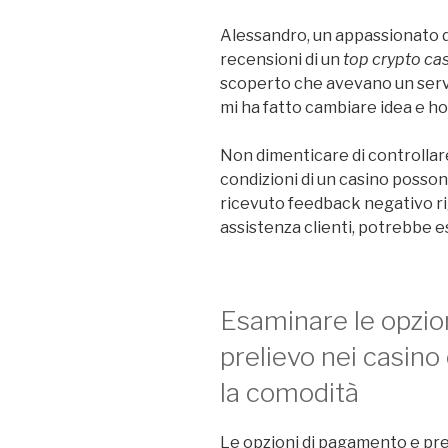
Alessandro, un appassionato di
recensioni di un
top crypto ca
scoperto che avevano un servi
mi ha fatto cambiare idea e ho
Non dimenticare di controllare
condizioni di un casino posso
ricevuto feedback negativo ri
assistenza clienti, potrebbe 
Esaminare le opzio
prelievo nei casin
la comodità
Le opzioni di pagamento e pre