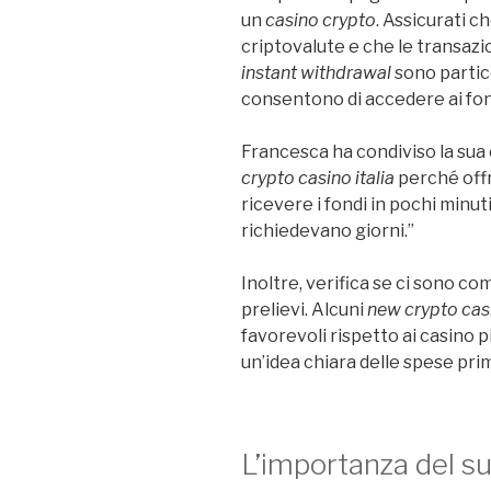
un
casino crypto
. Assicurati c
criptovalute e che le transazio
instant withdrawal
sono partic
consentono di accedere ai fon
Francesca ha condiviso la sua
crypto casino italia
perché offri
ricevere i fondi in pochi minuti
richiedevano giorni.”
Inoltre, verifica se ci sono co
prelievi. Alcuni
new crypto cas
favorevoli rispetto ai casino 
un’idea chiara delle spese prim
L’importanza del su