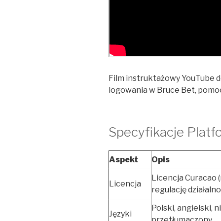
Film instruktażowy YouTube de
logowania w Bruce Bet, pomo
Specyfikacje Plat
Aspekt
Opis
Licencja Curacao 
Licencja
regulację działaln
Polski, angielski, n
Języki
przetłumaczony.