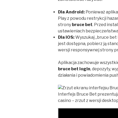
Dla Android:
Ponieważ aplika
Play z powodu restrykcji hazar
strony
bruce bet
. Przed insta
ustawieniach bezpieczeństwa
Dla iOS:
Wyszukaj „bruce bet k
jest dostępna, pobierz ją stan
wersji responsywnej strony pr
Aplikacja zachowuje wszystki
bruce bet login
, depozyty, w
działania i powiadomienia pus
Interfejs Bruce Bet prezentują
casino – zrzut z wersji deskto