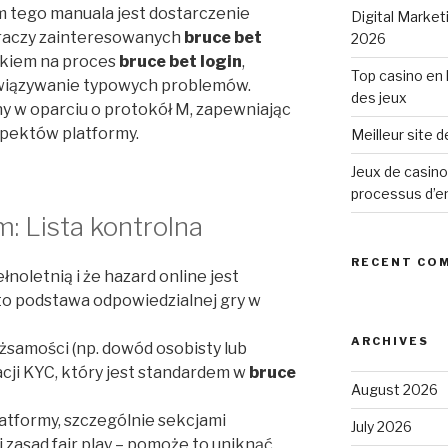
m tego manuala jest dostarczenie
Digital Marketi
graczy zainteresowanych
bruce bet
2026
skiem na proces
bruce bet login
,
Top casino en 
wiązywanie typowych problemów.
des jeux
 w oparciu o protokół M, zapewniając
spektów platformy.
Meilleur site 
Jeux de casino
processus d’e
: Lista kontrolna
RECENT CO
łnoletnią i że hazard online jest
– to podstawa odpowiedzialnej gry w
ARCHIVES
samości (np. dowód osobisty lub
cji KYC, który jest standardem w
bruce
August 2026
atformy, szczególnie sekcjami
July 2026
 zasad fair play – pomoże to uniknąć