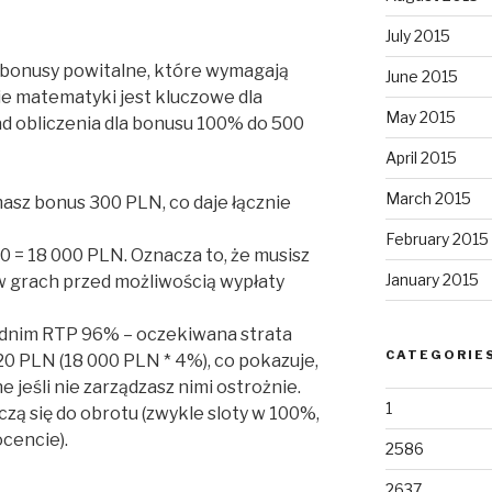
July 2015
 bonusy powitalne, które wymagają
June 2015
ie matematyki jest kluczowe dla
May 2015
ład obliczenia dla bonusu 100% do 500
April 2015
March 2015
masz bonus 300 PLN, co daje łącznie
February 2015
 = 18 000 PLN. Oznacza to, że musisz
January 2015
w grach przed możliwością wypłaty
rednim RTP 96% – oczekiwana strata
CATEGORIE
20 PLN (18 000 PLN * 4%), co pokazuje,
jeśli nie zarządzasz nimi ostrożnie.
1
czą się do obrotu (zwykle sloty w 100%,
cencie).
2586
2637