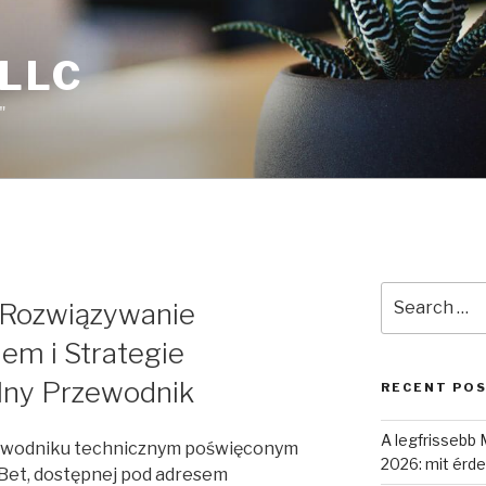
 LLC
"
Search
 Rozwiązywanie
for:
em i Strategie
lny Przewodnik
RECENT PO
A legfrissebb 
ewodniku technicznym poświęconym
2026: mit érd
Bet, dostępnej pod adresem