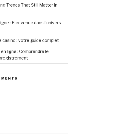
ng Trends That Still Matter in
ligne : Bienvenue dans l’univers
de casino : votre guide complet
 en ligne : Comprendre le
nregistrement
MMENTS