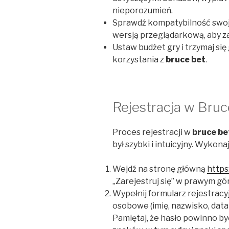
nieporozumień.
Sprawdź kompatybilność swoje
wersją przeglądarkową, aby z
Ustaw budżet gry i trzymaj s
korzystania z
bruce bet
.
Rejestracja w Bruc
Proces rejestracji w
bruce be
był szybki i intuicyjny. Wykon
Wejdź na stronę główną
https
„Zarejestruj się” w prawym gó
Wypełnij formularz rejestrac
osobowe (imię, nazwisko, data u
Pamiętaj, że hasło powinno być