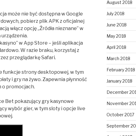
August 2018
cja może nie być dostępna w Google
July 2018
dowych, pobierz plik APK z oficjalnej
June 2018
lacją włącz opcję „Źródła nieznane” w
 urządzenia.
May 2018
asyno” w App Store – jeśli aplikacja
April 2018
dardowo. W razie braku, korzystaj z
zez przeglądarkę Safari.
March 2018
February 2018
e funkcje strony desktopowej, w tym
ypłaty i gry na żywo. Zapewnia płynność
January 2018
h o promocjach.
December 20
November 20
cy wybór gier, w tym sloty i opcje live
October 2017
powej.
September 20