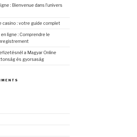
ligne : Bienvenue dans l’univers
de casino : votre guide complet
 en ligne : Comprendre le
nregistrement
 befizetésnél a Magyar Online
iztonság és gyorsaság
MMENTS