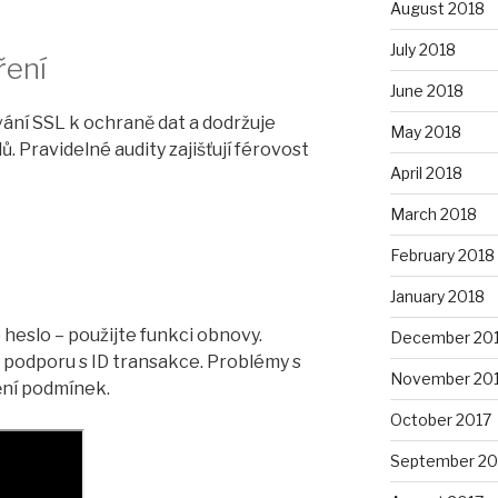
August 2018
July 2018
ření
June 2018
vání SSL k ochraně dat a dodržuje
May 2018
 Pravidelné audity zajišťují férovost
April 2018
March 2018
February 2018
January 2018
eslo – použijte funkci obnovy.
December 20
 podporu s ID transakce. Problémy s
November 20
ění podmínek.
October 2017
September 20