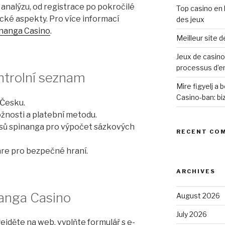
analýzu, od registrace po pokročilé
Top casino en 
ické aspekty. Pro více informací
des jeux
nanga Casino
.
Meilleur site 
Jeux de casino
processus d’e
ntrolní seznam
Mire figyelj a
Casino-ban: b
v Česku.
ožnosti a platební metodu.
sů spinanga pro výpočet sázkových
RECENT CO
are pro bezpečné hraní.
ARCHIVES
nanga Casino
August 2026
July 2026
řejděte na web, vyplňte formulář s e-