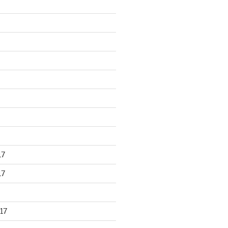
17
17
17