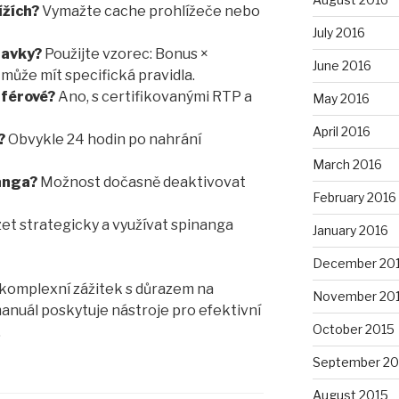
ížích?
Vymažte cache prohlížeče nebo
July 2016
davky?
Použijte vzorec: Bonus ×
June 2016
může mít specifická pravidla.
 férové?
Ano, s certifikovanými RTP a
May 2016
April 2016
?
Obvykle 24 hodin po nahrání
March 2016
nanga?
Možnost dočasně deaktivovat
February 2016
et strategicky a využívat spinanga
January 2016
December 20
 komplexní zážitek s důrazem na
November 20
anuál poskytuje nástroje pro efektivní
October 2015
.
September 20
August 2015