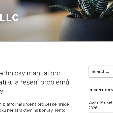
 LLC
"
Search
echnický manuál pro
for:
iku a řešení problémů –
e
RECENT PO
Digital Marketi
ní platforma určená pro české hráče,
2026
dku her atraktivními bonusy. Tento