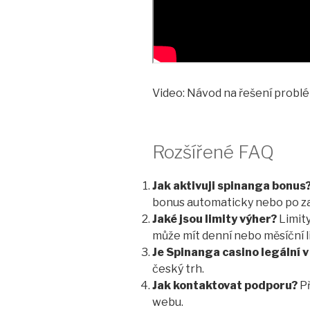
Video: Návod na řešení probl
Rozšířené FAQ
Jak aktivuji spinanga bonus
bonus automaticky nebo po za
Jaké jsou limity výher?
Limity
může mít denní nebo měsíční li
Je Spinanga casino legální 
český trh.
Jak kontaktovat podporu?
Př
webu.