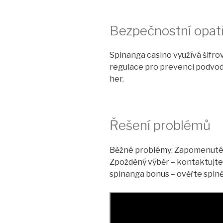
Bezpečnostní opat
Spinanga casino využívá šifro
regulace pro prevenci podvodů.
her.
Řešení problémů
Běžné problémy: Zapomenuté h
Zpožděný výběr – kontaktujte
spinanga bonus – ověřte spln