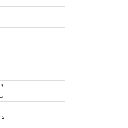
16
16
16