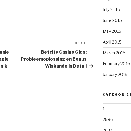
July 2015
June 2015
May 2015
April 2015
NEXT
Next
Post
anie
Betcity Casino Gids:
March 2015
egie
Probleemoplossing en Bonus
February 2015
dnik
Wiskunde in Detail
January 2015
CATEGORIE
1
2586
2637