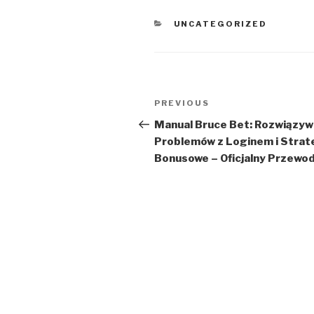
CATEGORIES
UNCATEGORIZED
Post
PREVIOUS
Previous
navigation
Post
Manual Bruce Bet: Rozwiązyw
Problemów z Loginem i Strat
Bonusowe – Oficjalny Przewo