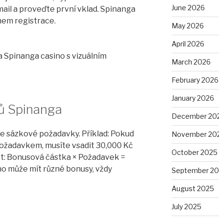
June 2026
ail a proveďte první vklad. Spinanga
em registrace.
May 2026
April 2026
 Spinanga casino s vizuálním
March 2026
February 2026
January 2026
ů Spinanga
December 20
e sázkové požadavky. Příklad: Pokud
November 20
požadavkem, musíte vsadit 30,000 Kč
October 2025
et: Bonusová částka × Požadavek =
no může mít různé bonusy, vždy
September 2
August 2025
July 2025