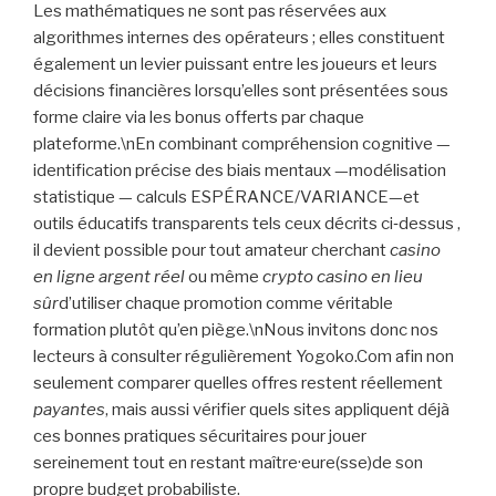
Les mathématiques ne sont pas réservées aux
algorithmes internes des opérateurs ; elles constituent
également un levier puissant entre les joueurs et leurs
décisions financières lorsqu’elles sont présentées sous
forme claire via les bonus offerts par chaque
plateforme.\nEn combinant compréhension cognitive —
identification précise des biais mentaux —modélisation
statistique — calculs ESPÉRANCE/VARIANCE—et
outils éducatifs transparents tels ceux décrits ci‑dessus ,
il devient possible pour tout amateur cherchant
casino
en ligne argent réel
ou même
crypto casino en lieu
sûr
d’utiliser chaque promotion comme véritable
formation plutôt qu’en piège.\nNous invitons donc nos
lecteurs à consulter régulièrement Yogoko.Com afin non
seulement comparer quelles offres restent réellement
payantes
, mais aussi vérifier quels sites appliquent déjà
ces bonnes pratiques sécuritaires pour jouer
sereinement tout en restant maître·eure(sse)de son
propre budget probabiliste.