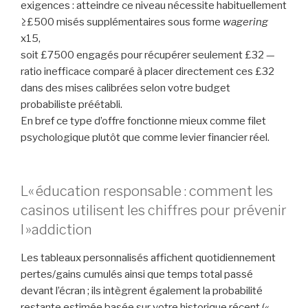
exigences : atteindre ce niveau nécessite habituellement
≥£500 misés supplémentaires sous forme
wagering
x15,
soit £7500 engagés pour récupérer seulement £32 —
ratio inefficace comparé à placer directement ces £32
dans des mises calibrées selon votre budget
probabiliste préétabli.
En bref ce type d’offre fonctionne mieux comme filet
psychologique plutôt que comme levier financier réel.
L« éducation responsable : comment les
casinos utilisent les chiffres pour prévenir
l »addiction
Les tableaux personnalisés affichent quotidiennement
pertes/gains cumulés ainsi que temps total passé
devant l’écran ; ils intègrent également la probabilité
restante estimée basée sur votre historique récent («