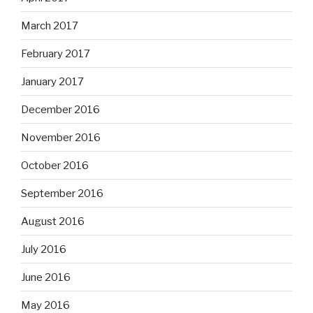
March 2017
February 2017
January 2017
December 2016
November 2016
October 2016
September 2016
August 2016
July 2016
June 2016
May 2016