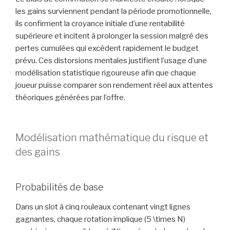
les gains surviennent pendant la période promotionnelle,
ils confirment la croyance initiale d’une rentabilité
supérieure et incitent à prolonger la session malgré des
pertes cumulées qui excèdent rapidement le budget
prévu. Ces distorsions mentales justifient l’usage d’une
modélisation statistique rigoureuse afin que chaque
joueur puisse comparer son rendement réel aux attentes
théoriques générées par l’offre.
Modélisation mathématique du risque et
des gains
Probabilités de base
Dans un slot à cinq rouleaux contenant vingt lignes
gagnantes, chaque rotation implique (5 \times N)