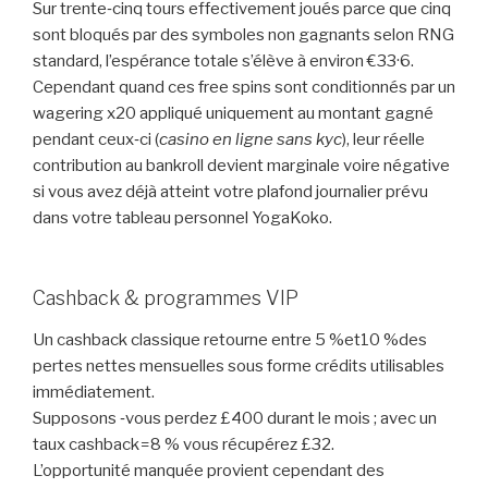
Sur trente‐cinq tours effectivement joués parce que cinq
sont bloqués par des symboles non gagnants selon RNG
standard, l’espérance totale s’élève à environ €33·6.
Cependant quand ces free spins sont conditionnés par un
wagering x20 appliqué uniquement au montant gagné
pendant ceux‐ci (
casino en ligne sans kyc
), leur réelle
contribution au bankroll devient marginale voire négative
si vous avez déjà atteint votre plafond journalier prévu
dans votre tableau personnel YogaKok​o​.
Cashback & programmes VIP
Un cashback classique retourne entre 5 %​et​10 %​des
pertes nettes mensuelles sous forme crédits utilisables
immédiatement.
Supposons ‑​vous perdez £400 durant le mois ; avec un
taux cashback = 8 % vous récupérez £32.
L’opportunité manquée provient cependant des