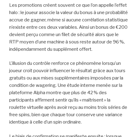
Les promotions créent souvent ce que l’on appelle l’effet
halo : le joueur associe la valeur du bonus à une probabilité
accrue de gagner, même si aucune corrélation statistique
n’existe entre ces deux variables. Ainsi un bonus de €200
devient perçu comme un filet de sécurité alors que le
RTP moyen d’une machine à sous reste autour de 96 %,
indépendamment du supplément offert.
L’illusion du contrôle renforce ce phénomène lorsqu’un
joueur croit pouvoir influencer le résultat grâce aux tours
gratuits ou aux mises supplémentaires imposées par la
condition de wagering. Une étude interne menée sur la
plateforme Alpha montre que plus de 42 % des
participants affirment sentir qu’ils « maîtrisent » la
roulette virtuelle après avoir reçu au moins trois séries de
free spins, bien que chaque tour conserve une variance
identique à celle d’un spin ordinaire.
Le biais de confirmation se manifeste ensuite : lorsque