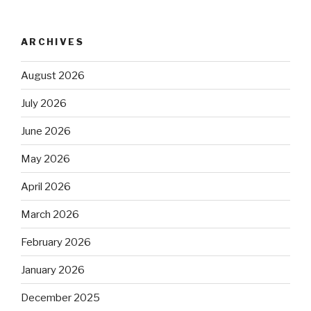
ARCHIVES
August 2026
July 2026
June 2026
May 2026
April 2026
March 2026
February 2026
January 2026
December 2025