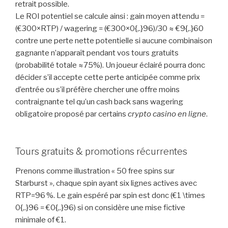
retrait possible.
Le ROI potentiel se calcule ainsi : gain moyen attendu =
(€300×RTP) / wagering = (€300×0{,.}96)/30 ≈ €9{,.}60
contre une perte nette potentielle si aucune combinaison
gagnante n’apparaît pendant vos tours gratuits
(probabilité totale ≈75%). Un joueur éclairé pourra donc
décider s’il accepte cette perte anticipée comme prix
d’entrée ou s’il préfère chercher une offre moins
contraignante tel qu’un cash back sans wagering
obligatoire proposé par certains
crypto casino en ligne
.
Tours gratuits & promotions récurrentes
Prenons comme illustration « 50 free spins sur
Starburst », chaque spin ayant six lignes actives avec
RTP=96 %. Le gain espéré par spin est donc (€1 \times
0{,.}96 = €0{,.}96) si on considère une mise fictive
minimale of €1.