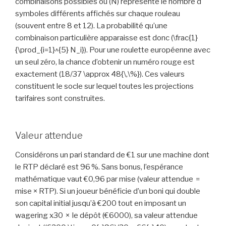
combinaisons possibles où (N) représente le nombre d
symboles différents affichés sur chaque rouleau
(souvent entre 8 et 12). La probabilité qu’une
combinaison particulière apparaisse est donc (\frac{1}
{\prod_{i=1}^{5} N_i}). Pour une roulette européenne avec
un seul zéro, la chance d’obtenir un numéro rouge est
exactement (18/37 \approx 48{\,\%}). Ces valeurs
constituent le socle sur lequel toutes les projections
tarifaires sont construites.
Valeur attendue
Considérons un pari standard de €1 sur une machine dont
le RTP déclaré est 96 %. Sans bonus, l’espérance
mathématique vaut €0,96 par mise (valeur attendue =
mise × RTP). Si un joueur bénéficie d’un boni qui double
son capital initial jusqu’à €200 tout en imposant un
wagering x30 × le dépôt (€6000), sa valeur attendue