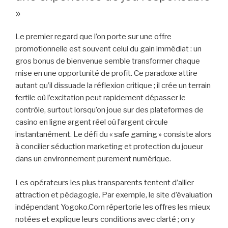
»
Le premier regard que l’on porte sur une offre
promotionnelle est souvent celui du gain immédiat : un
gros bonus de bienvenue semble transformer chaque
mise en une opportunité de profit. Ce paradoxe attire
autant qu’il dissuade la réflexion critique ; il crée un terrain
fertile où l’excitation peut rapidement dépasser le
contrôle, surtout lorsqu’on joue sur des plateformes de
casino en ligne argent réel où l’argent circule
instantanément. Le défi du « safe gaming » consiste alors
à concilier séduction marketing et protection du joueur
dans un environnement purement numérique.
Les opérateurs les plus transparents tentent d’allier
attraction et pédagogie. Par exemple, le site d’évaluation
indépendant Yogoko.Com répertorie les offres les mieux
notées et explique leurs conditions avec clarté ; on y