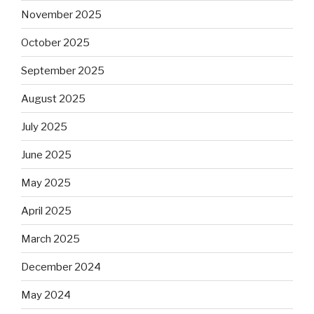
November 2025
October 2025
September 2025
August 2025
July 2025
June 2025
May 2025
April 2025
March 2025
December 2024
May 2024