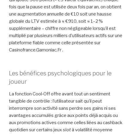
fois que la pause est utilisée deux fois par an, on obtient
une augmentation annuelle de €10 soit une hausse
globale du LTV estimée à ≈ €910, soit ≈ 1–2 %
supplémentaire – chiffre non négligeable lorsqu’il est
multiplié par plusieurs milliers d’utilisateurs actifs sur une
plateforme fiable comme celle présentée sur
Casinofrance.Gamoniac.Fr .
Les bénéfices psychologiques pour le
joueur
La fonction Cool‑Off offre avant tout un sentiment
tangible de contrôle : l’utilisateur sait qu’il peut
interrompre son activité sans perdre ses gains ni ses
avantages accumulés grâce aux points déjà acquis ou
aux promotions actives comme celles liées au cashback
quotidien sur certains jeux
slot
à volatilité moyenne