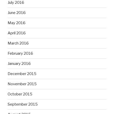
July 2016
June 2016
May 2016
April 2016
March 2016
February 2016
January 2016
December 2015
November 2015
October 2015
September 2015