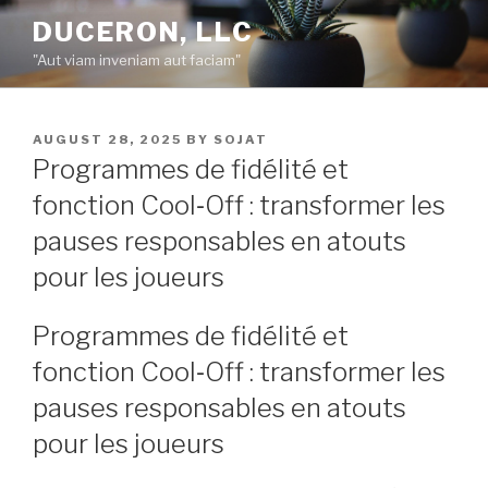
Skip
DUCERON, LLC
to
"Aut viam inveniam aut faciam"
content
POSTED
AUGUST 28, 2025
BY
SOJAT
ON
Programmes de fidélité et
fonction Cool‑Off : transformer les
pauses responsables en atouts
pour les joueurs
Programmes de fidélité et
fonction Cool‑Off : transformer les
pauses responsables en atouts
pour les joueurs