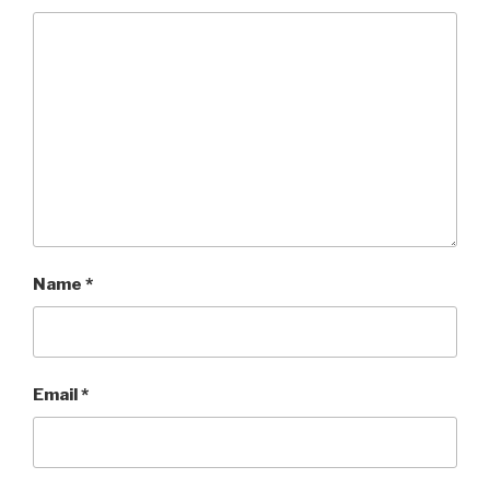
Name
*
Email
*