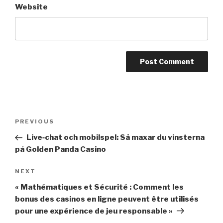
Website
Post
PREVIOUS
Previous
navigation
Post
Live‑chat och mobilspel: Så maxar du vinsterna
på Golden Panda Casino
NEXT
Next
Post
« Mathématiques et Sécurité : Comment les
bonus des casinos en ligne peuvent être utilisés
pour une expérience de jeu responsable »