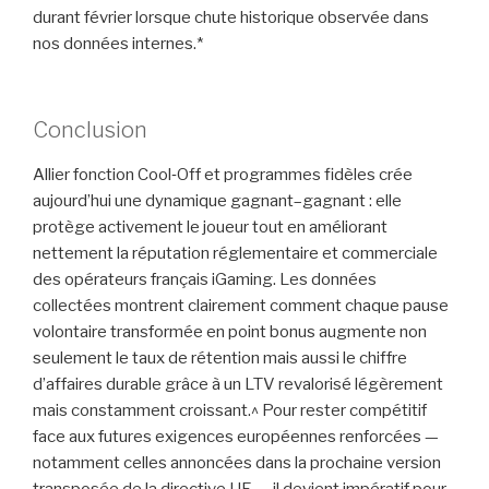
durant février lorsque chute historique observée dans
nos données internes.*
Conclusion
Allier fonction Cool‑Off et programmes fidèles crée
aujourd’hui une dynamique gagnant–gagnant : elle
protège activement le joueur tout en améliorant
nettement la réputation réglementaire et commerciale
des opérateurs français iGaming. Les données
collectées montrent clairement comment chaque pause
volontaire transformée en point bonus augmente non
seulement le taux de rétention mais aussi le chiffre
d’affaires durable grâce à un LTV revalorisé légèrement
mais constamment croissant.^ Pour rester compétitif
face aux futures exigences européennes renforcées —
notamment celles annoncées dans la prochaine version
transposée de la directive UE — il devient impératif pour