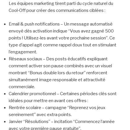
Les équipes marketing tirent parti du cycle naturel du
Cool‑Off pour créer des communications ciblées :
Email & push notifications – Un message automatisé
envoyé dès activation indique “Vous avez gagné 500
points ! Utilisez-les avant votre prochaine session”. Ce
type d’appel agit comme rappel doux tout en stimulant
l’engagement.
Réseaux sociaux – Des posts éducatifs expliquant
comment activer son pause combinés avec un visuel
montrant “Bonus double lors du retour” renforcent
simultanément image responsable et attractivité
commerciale.
Calendrier promotionnel – Certaines périodes clés sont
idéales pour mettre en avant ces offres :
Rentrée scolaire – campagne “Reprenez vos jeux
sereinement” avec extra points.
Janvier “Résolutions” – incitation “Commencez l’année
avec votre première pause gratuite”.