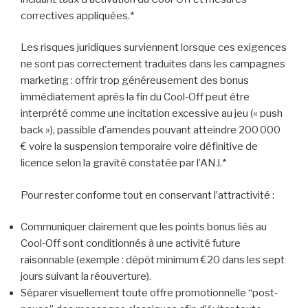
correctives appliquées.*
Les risques juridiques surviennent lorsque ces exigences
ne sont pas correctement traduites dans les campagnes
marketing : offrir trop généreusement des bonus
immédiatement après la fin du Cool‑Off peut être
interprété comme une incitation excessive au jeu (« push
back »), passible d’amendes pouvant atteindre 200 000
€ voire la suspension temporaire voire définitive de
licence selon la gravité constatée par l’ANJ.*
Pour rester conforme tout en conservant l’attractivité :
Communiquer clairement que les points bonus liés au
Cool‑Off sont conditionnés à une activité future
raisonnable (exemple : dépôt minimum €20 dans les sept
jours suivant la réouverture).
Séparer visuellement toute offre promotionnelle “post‐