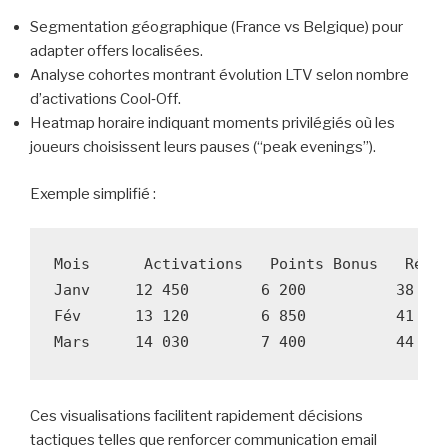
Segmentation géographique (France vs Belgique) pour
adapter offers localisées.
Analyse cohortes montrant évolution LTV selon nombre
d’activations Cool‑Off.
Heatmap horaire indiquant moments privilégiés où les
joueurs choisissent leurs pauses (“peak evenings”).
Exemple simplifié :
Mois      Activations   Points Bonus   Réeng
Janv     12 450        6 200          38 %  
Fév      13 120        6 850          41 %  
Ces visualisations facilitent rapidement décisions
tactiques telles que renforcer communication email