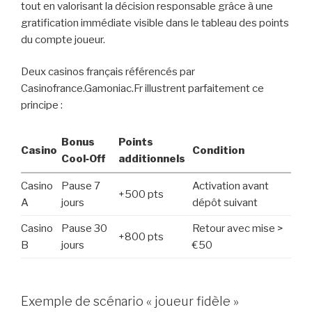
tout en valorisant la décision responsable grâce à une
gratification immédiate visible dans le tableau des points
du compte joueur.
Deux casinos français référencés par
Casinofrance.Gamoniac.Fr illustrent parfaitement ce
principe :
Bonus
Points
Casino
Condition
Cool‑Off
additionnels
Casino
Pause 7
Activation avant
+500 pts
A
jours
dépôt suivant
Casino
Pause 30
Retour avec mise >
+800 pts
B
jours
€50
Exemple de scénario « joueur fidèle »