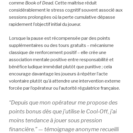
comme
Book of Dead
. Cette maîtrise réduit
considérablement le stress cognitif souvent associé aux
sessions prolongées où la perte cumulative dépasse
rapidement l’objectif initial du joueur.
Lorsque la pause est récompensée par des points
supplémentaires ou des tours gratuits – mécanisme
classique de renforcement positif – elle crée une
association mentale positive entre responsabilité et
bénéfice ludique immédiat plutôt que punitive ; cela
encourage davantage les joueurs à répéter l’acte
volontaire plutôt qu’à attendre une intervention externe
forcée par l’opérateur ou l’autorité régulatrice française.
“Depuis que mon opérateur me propose des
points bonus dès que j’utilise le Cool‑Off, j’ai
moins tendance à jouer sous pression
financière.” — témoignage anonyme recueilli