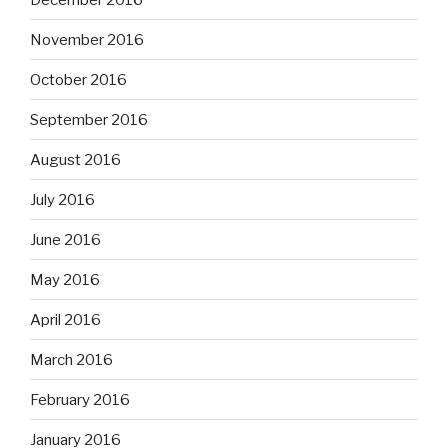
November 2016
October 2016
September 2016
August 2016
July 2016
June 2016
May 2016
April 2016
March 2016
February 2016
January 2016