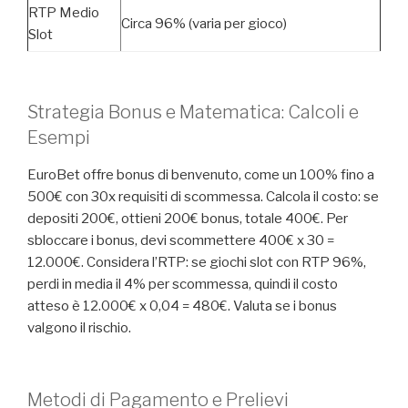
RTP Medio
Circa 96% (varia per gioco)
Slot
Strategia Bonus e Matematica: Calcoli e
Esempi
EuroBet offre bonus di benvenuto, come un 100% fino a
500€ con 30x requisiti di scommessa. Calcola il costo: se
depositi 200€, ottieni 200€ bonus, totale 400€. Per
sbloccare i bonus, devi scommettere 400€ x 30 =
12.000€. Considera l’RTP: se giochi slot con RTP 96%,
perdi in media il 4% per scommessa, quindi il costo
atteso è 12.000€ x 0,04 = 480€. Valuta se i bonus
valgono il rischio.
Metodi di Pagamento e Prelievi