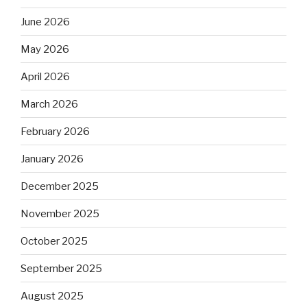
June 2026
May 2026
April 2026
March 2026
February 2026
January 2026
December 2025
November 2025
October 2025
September 2025
August 2025