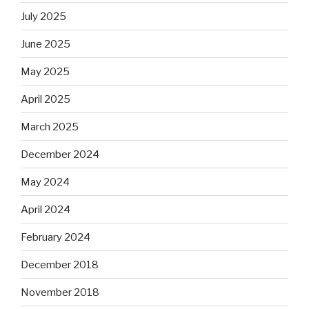
July 2025
June 2025
May 2025
April 2025
March 2025
December 2024
May 2024
April 2024
February 2024
December 2018
November 2018