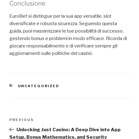
Conclusione
EuroBet si distingue per la sua app versatile, slot
diversificate e robusta sicurezza. Seguendo questa
guida, puoi massimizzare le tue possibilità di successo,
gestendo bonus e problemi in modo efficace. Ricorda di
giocare responsabilmente e di verificare sempre gli
aggiornamenti sulle politiche del casinò.
CATEGORIES
UNCATEGORIZED
Post
PREVIOUS
Previous
navigation
Post
Unlocking Just Casino: A Deep Dive into App
Setup, Bonus Mathematics, and Security