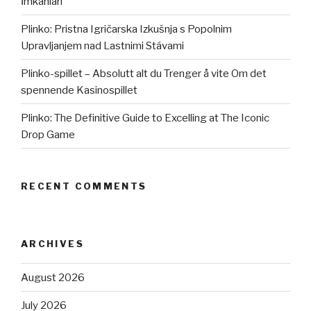
İmkanları
Plinko: Pristna Igričarska Izkušnja s Popolnim
Upravljanjem nad Lastnimi Stávami
Plinko-spillet – Absolutt alt du Trenger å vite Om det
spennende Kasinospillet
Plinko: The Definitive Guide to Excelling at The Iconic
Drop Game
RECENT COMMENTS
ARCHIVES
August 2026
July 2026