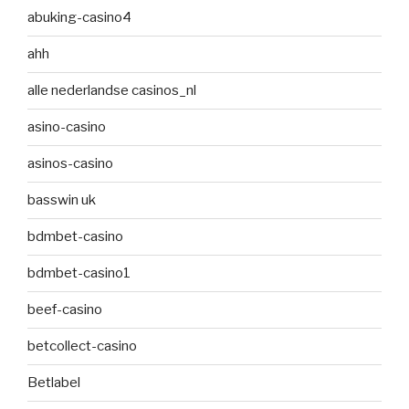
abuking-casino4
ahh
alle nederlandse casinos_nl
asino-casino
asinos-casino
basswin uk
bdmbet-casino
bdmbet-casino1
beef-casino
betcollect-casino
Betlabel