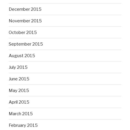
December 2015
November 2015
October 2015
September 2015
August 2015
July 2015
June 2015
May 2015
April 2015
March 2015
February 2015