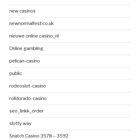
new casinos
newnormalfest.co.uk
nieuwe online casino_nl
Online gambling
pelican-casino
public
rodeoslot-casino
rolldorado-casino
seo_linkk_order
slotty way
Snatch Casino 3578 – 3592