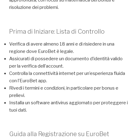
approfondita, con focus su matematica dei bonus e
risoluzione dei problemi.
Prima di Iniziare: Lista di Controllo
Verifica di avere almeno 18 anni e di risiedere in una
regione dove EuroBet è legale.
Assicurati di possedere un documento d’identità valido
per la verifica dell’account.
Controlla la connettività internet per un’esperienza fluida
con l’EuroBet app.
Rivedi i termini e condizioni, in particolare per bonus e
prelievi.
Installa un software antivirus aggiornato per proteggere i
tuoi dati.
Guida alla Registrazione su EuroBet