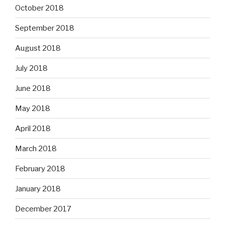
October 2018
September 2018
August 2018
July 2018
June 2018
May 2018
April 2018
March 2018
February 2018
January 2018
December 2017