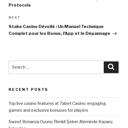
Protocols
NEXT
Next
Post
Stake Casino Dévoilé : Un Manuel Technique
Complet pour les Bonus, l’App et le Dépannage
Search
Searc
for:
RECENT POSTS
Top live casino features at 7abet Casino: engaging
games and exclusive bonuses for players
Sweet Bonanza Oyunu: Renkli Şeker Aleminde Kazanç