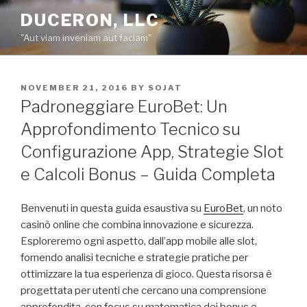
Skip
DUCERON, LLC
to
"Aut viam inveniam aut faciam"
content
POSTED
NOVEMBER 21, 2016
BY
SOJAT
ON
Padroneggiare EuroBet: Un
Approfondimento Tecnico su
Configurazione App, Strategie Slot
e Calcoli Bonus – Guida Completa
Benvenuti in questa guida esaustiva su
EuroBet
, un noto
casinò online che combina innovazione e sicurezza.
Esploreremo ogni aspetto, dall’app mobile alle slot,
fornendo analisi tecniche e strategie pratiche per
ottimizzare la tua esperienza di gioco. Questa risorsa è
progettata per utenti che cercano una comprensione