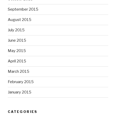
September 2015
August 2015
July 2015
June 2015
May 2015
April 2015
March 2015
February 2015
January 2015
CATEGORIES