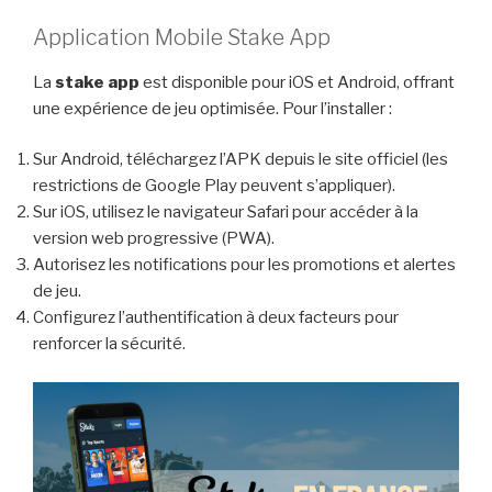
Application Mobile Stake App
La
stake app
est disponible pour iOS et Android, offrant
une expérience de jeu optimisée. Pour l’installer :
Sur Android, téléchargez l’APK depuis le site officiel (les
restrictions de Google Play peuvent s’appliquer).
Sur iOS, utilisez le navigateur Safari pour accéder à la
version web progressive (PWA).
Autorisez les notifications pour les promotions et alertes
de jeu.
Configurez l’authentification à deux facteurs pour
renforcer la sécurité.