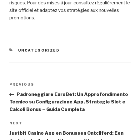
risques. Pour des mises à jour, consultez régulièrement le
site officiel et adaptez vos stratégies aux nouvelles
promotions.
CATEGORIES
UNCATEGORIZED
Post
PREVIOUS
Previous
navigation
Post
Padroneggiare EuroBet: Un Approfondimento
Tecnico su Configurazione App, Strategie Slot e
Calcoli Bonus – Guida Completa
NEXT
Next
Post
Justbit Casino App en Bonussen Ontcijferd: Een