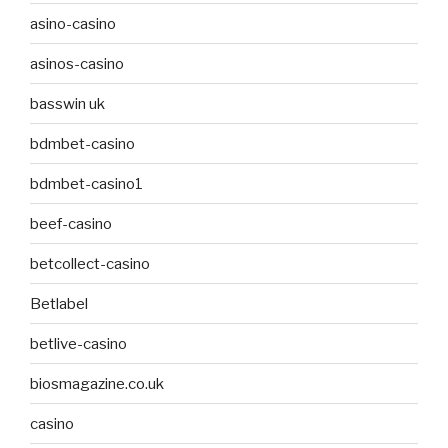
asino-casino
asinos-casino
basswin uk
bdmbet-casino
bdmbet-casino1
beef-casino
betcollect-casino
Betlabel
betlive-casino
biosmagazine.co.uk
casino