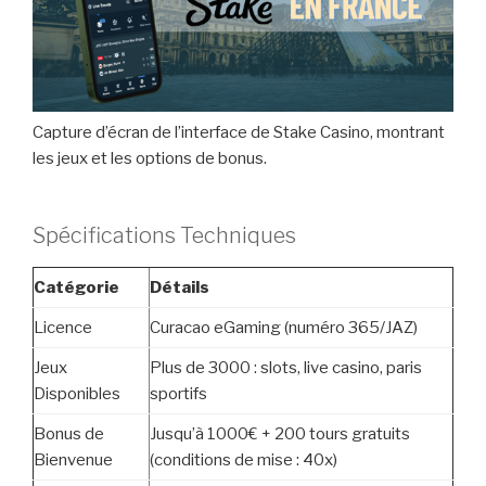
Capture d’écran de l’interface de Stake Casino, montrant
les jeux et les options de bonus.
Spécifications Techniques
Catégorie
Détails
Licence
Curacao eGaming (numéro 365/JAZ)
Jeux
Plus de 3000 : slots, live casino, paris
Disponibles
sportifs
Bonus de
Jusqu’à 1000€ + 200 tours gratuits
Bienvenue
(conditions de mise : 40x)