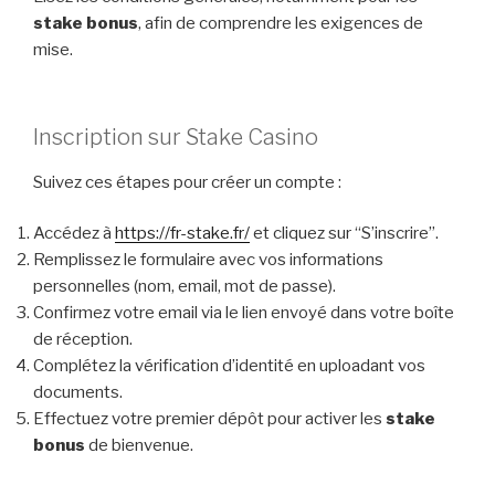
stake bonus
, afin de comprendre les exigences de
mise.
Inscription sur Stake Casino
Suivez ces étapes pour créer un compte :
Accédez à
https://fr-stake.fr/
et cliquez sur “S’inscrire”.
Remplissez le formulaire avec vos informations
personnelles (nom, email, mot de passe).
Confirmez votre email via le lien envoyé dans votre boîte
de réception.
Complétez la vérification d’identité en uploadant vos
documents.
Effectuez votre premier dépôt pour activer les
stake
bonus
de bienvenue.