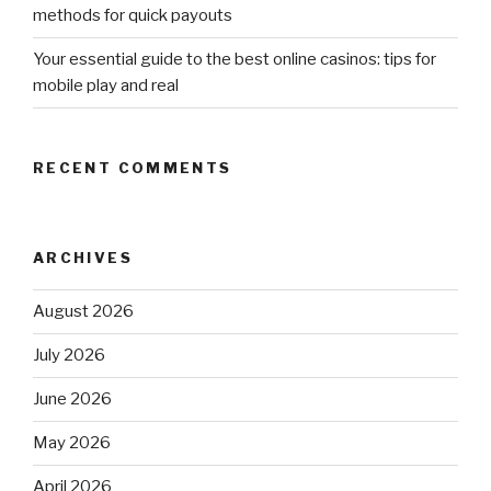
methods for quick payouts
Your essential guide to the best online casinos: tips for
mobile play and real
RECENT COMMENTS
ARCHIVES
August 2026
July 2026
June 2026
May 2026
April 2026