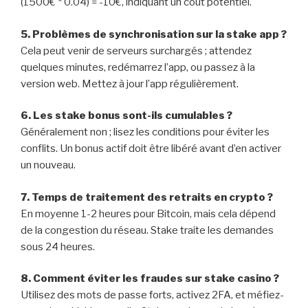
(1500€ * 0.04) = -10€, indiquant un coût potentiel.
5. Problèmes de synchronisation sur la stake app ?
Cela peut venir de serveurs surchargés ; attendez
quelques minutes, redémarrez l’app, ou passez à la
version web. Mettez à jour l’app régulièrement.
6. Les stake bonus sont-ils cumulables ?
Généralement non ; lisez les conditions pour éviter les
conflits. Un bonus actif doit être libéré avant d’en activer
un nouveau.
7. Temps de traitement des retraits en crypto ?
En moyenne 1-2 heures pour Bitcoin, mais cela dépend
de la congestion du réseau. Stake traite les demandes
sous 24 heures.
8. Comment éviter les fraudes sur stake casino ?
Utilisez des mots de passe forts, activez 2FA, et méfiez-