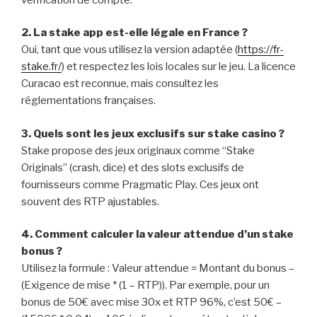
2. La stake app est-elle légale en France ?
Oui, tant que vous utilisez la version adaptée (
https://fr-
stake.fr/
) et respectez les lois locales sur le jeu. La licence
Curacao est reconnue, mais consultez les
réglementations françaises.
3. Quels sont les jeux exclusifs sur stake casino ?
Stake propose des jeux originaux comme “Stake
Originals” (crash, dice) et des slots exclusifs de
fournisseurs comme Pragmatic Play. Ces jeux ont
souvent des RTP ajustables.
4. Comment calculer la valeur attendue d’un stake
bonus ?
Utilisez la formule : Valeur attendue = Montant du bonus –
(Exigence de mise * (1 – RTP)). Par exemple, pour un
bonus de 50€ avec mise 30x et RTP 96%, c’est 50€ –