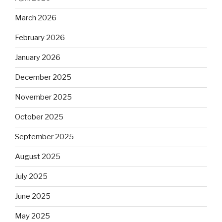
March 2026
February 2026
January 2026
December 2025
November 2025
October 2025
September 2025
August 2025
July 2025
June 2025
May 2025