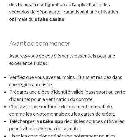
des bonus, la configuration de l’application, et les
scénarios de dépannage, garantissant une utilisation
optimale du
stake casino
.
Avant de commencer
Assurez-vous de ces éléments essentiels pour une
expérience fluide :
Vérifiez que vous avez au moins 18 ans et résidez dans
une région autorisée.
Préparez une pièce d’identité valide (passeport ou carte
d’identité) pour la vérification du compte.
Choisissez une méthode de paiement compatible,
comme les cryptomonnaies ou les cartes de crédit.
Téléchargez la
stake app
depuis les sources officielles
pour éviter les risques de sécurité.
Lisez les conditions générales, notamment pour les