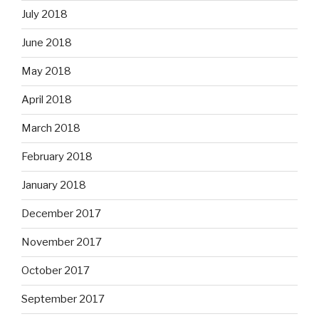
July 2018
June 2018
May 2018
April 2018
March 2018
February 2018
January 2018
December 2017
November 2017
October 2017
September 2017