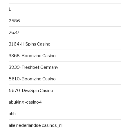
1
2586
2637
3164-HiSpins Casino
3368-Boomzino Casino
3939-Freshbet Germany
5610-Boomzino Casino
5670-DivaSpin Casino
abuking-casino4
ahh
alle nederlandse casinos_nl