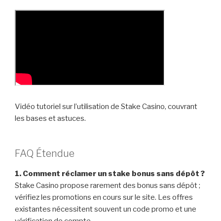
Vidéo tutoriel sur l’utilisation de Stake Casino, couvrant
les bases et astuces.
FAQ Étendue
1. Comment réclamer un stake bonus sans dépôt ?
Stake Casino propose rarement des bonus sans dépôt ;
vérifiez les promotions en cours sur le site. Les offres
existantes nécessitent souvent un code promo et une
vérification de compte.